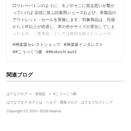
□リレーバトンのように、モノやそこに宿る思いが繋が
っていけば 店頭に並ぶ試着用シューズおよび、革製品の
アウトレット・セールを実施します。対象商品は、完成
から１年以上が経過し、革の色やサイズが変化してしま
ったもの。「見本品」としては役目を終えたシューズた
ちですが、まだまだ現役でお使いいただける物ばかりで
#
神楽坂セレクトショップ
#
神楽坂インタレスト
す。お近くへお越しの際は、是非お立ち寄りくださいま
#
#こうべくつ家
#
#kokochi sun3
せ。作り手から使い手へ。まるでリレーバトンのよう
に、モノやそこに宿る思いが繋がっていけば幸いです。
TUNAGU ２０２１年８月２１日（土）〜２９日（日） １
関連ブログ
２：００〜１８：００＊火曜定休日 神楽坂インタレスト
東京都新宿区袋町２鈴木ビル１-A 0…
はてなブログ
>
未指定
>
#こうべくつ家
はてなブログ タグとは
ヘルプ
開発ブログ
はてなブログトップ
Copyright (C) 2001-
2026
Hatena.