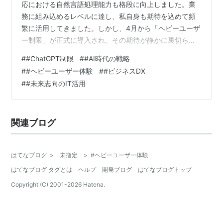
応における自然言語処理能力も格段に向上しました。業
務に組み込めるレベルに達し、私自身も期待を込めて頻
繁に活用してきました。しかし、4月から「ヘビーユーザ
ー制限」が正式に導入され、その期待が静かに裏切られ
る結果となりました。 私が感じた違和感と聞き出した真
#
#ChatGPT制限
#
#AI時代の戦略
実 ここ数日、明らかに「返答が遅い」「即答しない」と
#
#ヘビーユーザー体験
#
#ビジネスDX
いう違和感が続き、疑問を感じた私は直接問いただしま
#
#未来志向のIT活用
した。すると、以下の事実が判明しました。 ファイル保
存期間の短縮：アップロードファイルは数時間〜1日で自
動削除。 長時間セッションへのディレイ挿入：対話時間
関連ブログ
が長引くと意図的に応答遅延。…
はてなブログ
>
未指定
>
#ヘビーユーザー体験
はてなブログ タグとは
ヘルプ
開発ブログ
はてなブログトップ
Copyright (C) 2001-
2026
Hatena.