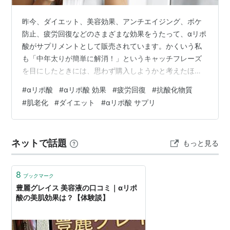
昨今、ダイエット、美容効果、アンチエイジング、ボケ
防止、疲労回復などのさまざまな効果をうたって、αリポ
酸がサプリメントとして販売されています。かくいう私
も「中年太りが簡単に解消！」というキャッチフレーズ
を目にしたときには、思わず購入しようかと考えたほど
です。中高年といわれる年になり、お腹や二の腕の贅肉
#
αリポ酸
#
αリポ酸 効果
#
疲労回復
#
抗酸化物質
が気になり、食べる物に気をつけているつもりなのに体
#
肌老化
#
ダイエット
#
αリポ酸 サプリ
重は増える一方...。そんな悩みを抱える人にとっては、
飲むだけで簡単に悩みが解消されるとあれば、つい手を
出したくなってしまうのも無理はありません。でも本当
ネットで話題
もっと見る
に効果はあるのでしょうか？ 今回は悩める中高年にとっ
て、救世主のようなαリポ酸について、その働…
8
ブックマーク
豊麗グレイス 美容液の口コミ｜αリポ
酸の美肌効果は？【体験談】