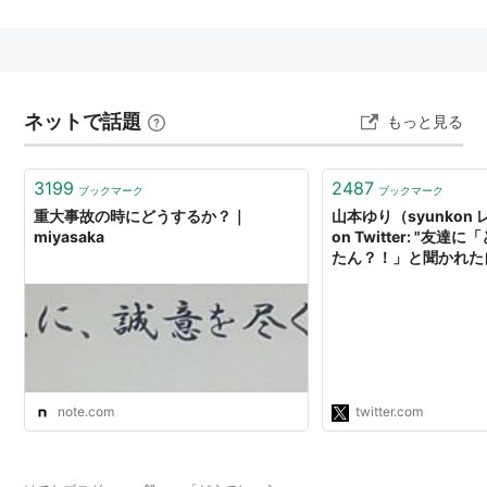
→どうでしょうリターンズ
作品解説は、各所を参照のこと。
ネットで話題
もっと見る
3199
2487
ブックマーク
ブックマーク
重大事故の時にどうするか？｜
山本ゆり（syunkon 
miyasaka
on Twitter: "友
たん？！」と聞かれた
クザクで中ジューシー
の域。 【レジ横チキン
シ。油も少量でいける
から洗い物少ないし衣
片付けがラク！下味の
https://t.co/7gDCHTj
note.com
twitter.com