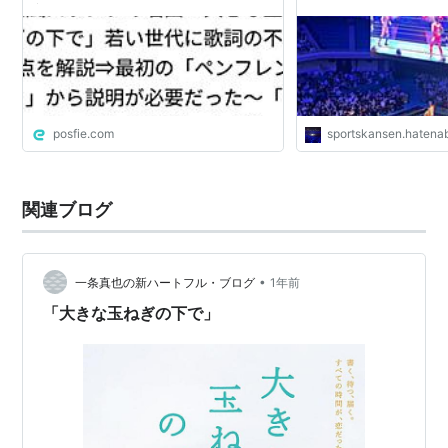
必要だった～「ぬえ」さんのツイート
より
posfie.com
sportskansen.hatenab
関連ブログ
•
一条真也の新ハートフル・ブログ
1年前
「大きな玉ねぎの下で」