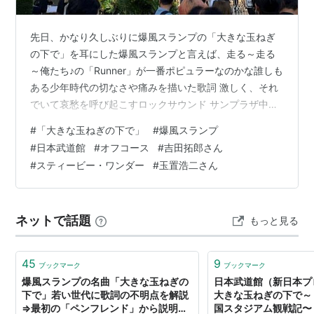
先日、かなり久しぶりに爆風スランプの「大きな玉ねぎ
の下で」を耳にした爆風スランプと言えば、走る～走る
～俺たち♪の「Runner」が一番ポピュラーなのかな誰しも
ある少年時代の切なさや痛みを描いた歌詞 激しく、それ
でいて哀愁を呼び起こすロックサウンド サンプラザ中野
くんの振り絞るド直球の歌声それらがこれ以上ない融合
#
「大きな玉ねぎの下で」
#
爆風スランプ
性を持って聴く者の心を熱く響かせる自分も大好きな楽
#
日本武道館
#
オフコース
#
吉田拓郎さん
曲である そして「大きな玉ねぎの下で」こちらも名曲と
#
スティービー・ワンダー
#
玉置浩二さん
称されていてもちろん知っている 知ってはいたけれど、
今回初めてその歌詞をしっかりと聴いたかもしれない ペ
ンフレンドとの遠距離の恋 会いたくて君にコンサートの
ネットで話題
もっと見る
チケットを送る初めて君に会える…
45
9
ブックマーク
ブックマーク
爆風スランプの名曲「大きな玉ねぎの
日本武道館（新日本プロ
下で」若い世代に歌詞の不明点を解説
大きな玉ねぎの下で～ 
⇒最初の「ペンフレンド」から説明が
国スタジアム観戦記〜