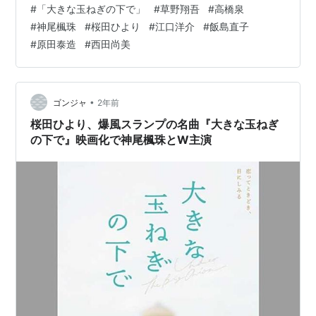
#
「大きな玉ねぎの下で」
#
草野翔吾
#
高橋泉
鑑賞して本当に良かった！ ヤフーの「解説」には、こう
#
神尾楓珠
#
桜田ひより
#
江口洋介
#
飯島直子
書かれています。「ロックバンド『爆風スランプ』の楽
#
原田泰造
#
西田尚美
曲『大きな玉ねぎの下で』にインスパイアされた物語
で、手紙やノートでのやりとりを通して芽生える恋を描
いたラブストーリー。アルバイトの連絡用ノートを介し
て日本武道館の屋根の下で初めて会う約束をする男女
•
ゴンジャ
2年前
と…
桜田ひより、爆風スランプの名曲『大きな玉ねぎ
の下で』映画化で神尾楓珠とW主演