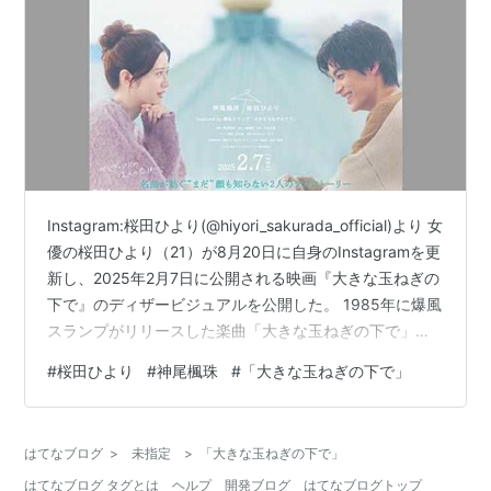
Instagram:桜田ひより(@hiyori_sakurada_official)より 女
優の桜田ひより（21）が8月20日に自身のInstagramを更
新し、2025年2月7日に公開される映画『大きな玉ねぎの
下で』のディザービジュアルを公開した。 1985年に爆風
スランプがリリースした楽曲「大きな玉ねぎの下で」に
インスパイアされた映画『大きな玉ねぎの下で』が、俳
#
桜田ひより
#
神尾楓珠
#
「大きな玉ねぎの下で」
優の神尾楓珠（25）と桜田W主演を務めることが発表さ
れた。この日の投稿では、「『大きな玉ねぎの下で』村
越美優役を演じさせていただきます。どの世代の方にも
はてなブログ
>
未指定
>
「大きな玉ねぎの下で」
楽しんでいただける素敵な作品になっています。公開は2
はてなブログ タグとは
ヘルプ
開発ブログ
はてなブログトップ
月7日です、お楽しみに」とつ…