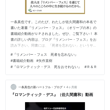
一条真也です。このたび、わたしが佐久間庸和の本名で
書いた著書『リメンバー・フェス』（オリーブの木）の
書籍紹介動画がＵＰされました。ぜひ、ご覧下さい！ 本
書の詳しい内容は、ブログ『リメンバー・フェス』をお
読み下さい。同書には、「死者を忘れない」というサブ
タイトルがつけられています。２０２４年４月２３日に
#
『リメンバー・フェス 死者を忘れない』
刊行されました。帯には、東京大学名誉教授の矢作直樹
#
書籍紹介動画
#
矢作直樹
先生の「人は死なない。故人は『リメンバー・フェス』
#
『ロマンティック・デス 死をおそれない』
#
Ｒ＆Ｒ
を通じて人々のこころの中に生き続けるのだから。」と
いう推薦の言葉が書かれています。矢作先生は、対談本
『命には続きがある』（ＰＨＰ研究所・ＰＨＰ文庫）の
共著者です。 リメンバー・フェス 作者:佐久間庸…
•
一条真也の新ハートフル・ブログ
4ヶ月前
『ロマンティック・デス』（佐久間庸和）動画