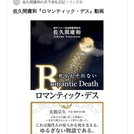
然…
•
佐久間庸和の天下布礼日記
5ヶ月前
佐久間庸和『ロマンティック・デス』動画