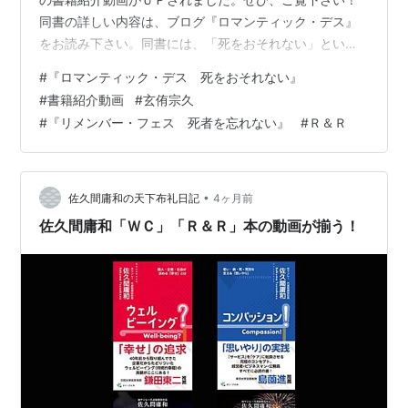
同書の詳しい内容は、ブログ『ロマンティック・デス』
をお読み下さい。同書には、「死をおそれない」という
サブタイトルがつけられています。２０２４年４月２３
#
『ロマンティック・デス 死をおそれない』
日に刊行されました。帯には、作家・福聚寺住職の玄侑
#
書籍紹介動画
#
玄侑宗久
宗久先生の「日本人の古層に宿った物語が、いま佐久間
#
『リメンバー・フェス 死者を忘れない』
#
Ｒ＆Ｒ
さんによって新たに甦った。これは現代人の安らかな死
を支える、ゆるぎない物語である。」と書かれていま
す。ありがたいことです。 ロマンティック・デス 作者:
佐久間庸和 オリーブの木 Amazon ＊よろ…
•
佐久間庸和の天下布礼日記
4ヶ月前
佐久間庸和「ＷＣ」「Ｒ＆Ｒ」本の動画が揃う！