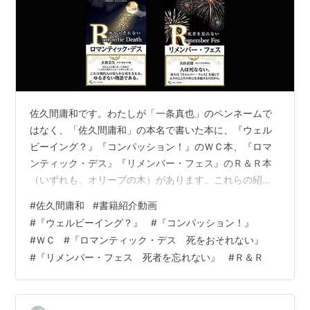
佐久間庸和です。わたしが「一条真也」のペンネームで
はなく、「佐久間庸和」の本名で書いた本に、『ウェル
ビーイング？』『コンパッション！』のＷＣ本、『ロマ
ンティック・デス』『リメンバー・フェス』のＲ＆Ｒ本
（いずれも、オリーブの木）があります。これらの紹介
動画が揃いました！ 物心ついたときから、わたしは人間
#
佐久間庸和
#
書籍紹介動画
の「幸福」というものに強い関心がありました。学生の
#
『ウェルビーイング？』
#
『コンパッション！』
ときには、いわゆる幸福論のたぐいを読みあさりまし
#
ＷＣ
#
『ロマンティック・デス 死をおそれない』
た。それこそ、本のタイトルや内容に少しでも「幸福」
#
『リメンバー・フェス 死者を忘れない』
#
Ｒ＆Ｒ
の文字を見つければ、どんな本でもむさぼるように読み
ました。そして、わたしは、こう考えました。政治、経
済、法律、道徳、哲学、芸術、宗教、教育、医学、自