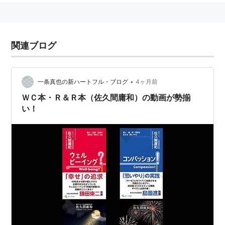
関連ブログ
•
一条真也の新ハートフル・ブログ
4ヶ月前
ＷＣ本・Ｒ＆Ｒ本（佐久間庸和）の動画が勢揃
い！