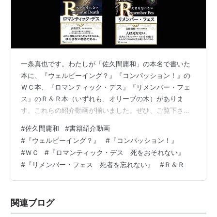
一条真也です。わたしが「佐久間庸和」の本名で書いた
本に、『ウェルビーイング？』『コンパッション！』の
ＷＣ本、『ロマンティック・デス』『リメンバー・フェ
ス』のＲ＆Ｒ本（いずれも、オリーブの木）がありま
す。これらの紹介動画が揃いました。ぜひ、ご覧下さ
い！ 物心ついたときから、わたしは人間の「幸福」とい
#
佐久間庸和
#
書籍紹介動画
うものに強い関心がありました。学生のときには、いわ
#
『ウェルビーイング？』
#
『コンパッション！』
ゆる幸福論のたぐいを読みあさりました。それこそ、本
#
ＷＣ
#
『ロマンティック・デス 死をおそれない』
のタイトルや内容に少しでも「幸福」の文字を見つけれ
#
『リメンバー・フェス 死者を忘れない』
#
Ｒ＆Ｒ
ば、どんな本でもむさぼるように読みました。そして、
わたしは、こう考えました。政治、経済、法律、道徳、
哲学、芸術、宗教、教育、医学、自然科学・・・人類が
関連ブログ
生…