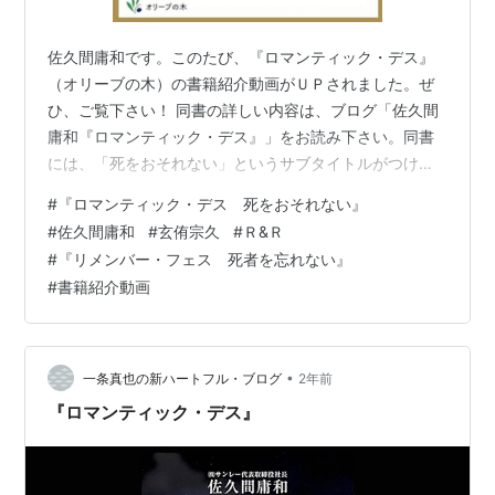
佐久間庸和です。このたび、『ロマンティック・デス』
（オリーブの木）の書籍紹介動画がＵＰされました。ぜ
ひ、ご覧下さい！ 同書の詳しい内容は、ブログ「佐久間
庸和『ロマンティック・デス』」をお読み下さい。同書
には、「死をおそれない」というサブタイトルがつけら
れています。２０２４年４月２３日に刊行されました。
#
『ロマンティック・デス 死をおそれない』
帯には、作家・福聚寺住職の玄侑宗久先生の「日本人の
#
佐久間庸和
#
玄侑宗久
#
Ｒ&Ｒ
古層に宿った物語が、いま佐久間さんによって新たに甦
#
『リメンバー・フェス 死者を忘れない』
った。これは現代人の安らかな死を支える、ゆるぎない
#
書籍紹介動画
物語である。」と書かれています。ありがたいことで
す。 ロマンティック・デス 作者:佐久間庸和 オリーブの
木 Amazon ２０２６年３月１９日 佐久…
•
一条真也の新ハートフル・ブログ
2年前
『ロマンティック・デス』