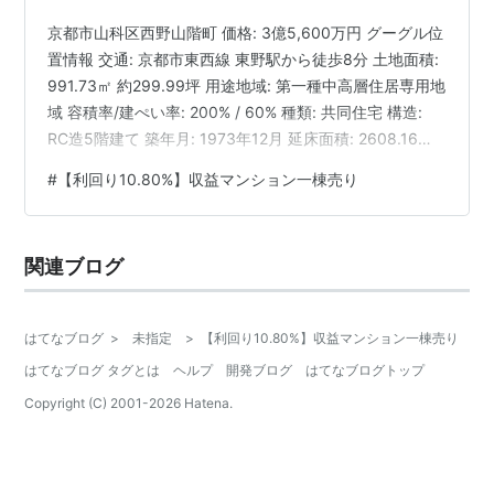
京都市山科区西野山階町 価格: 3億5,600万円 グーグル位
置情報 交通: 京都市東西線 東野駅から徒歩8分 土地面積:
991.73㎡ 約299.99坪 用途地域: 第一種中高層住居専用地
域 容積率/建ぺい率: 200% / 60% 種類: 共同住宅 構造:
RC造5階建て 築年月: 1973年12月 延床面積: 2608.16㎡
総戸数: 49戸 検査済証: 確認中 満室想定利回り: 10.80%
#
【利回り10.80%】収益マンション一棟売り
備考: 詳細については買主のCA（守秘義務契約）が必要
立地条件 京都市山科区西野山階町に位置し、京都市東西
線「東野」駅から徒歩8分というアクセス良好な立地です
関連ブログ
。 第一種中高層住居専用地域に…
はてなブログ
>
未指定
>
【利回り10.80%】収益マンション一棟売り
はてなブログ タグとは
ヘルプ
開発ブログ
はてなブログトップ
Copyright (C) 2001-
2026
Hatena.