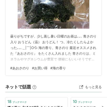
曇りがちですが、少し蒸し暑い日曜のお昼は､､､ 青さのり
入り おうどん（温） おうどん！ つ、冷たくしたらよか
った､､､＿|￣|○💦 海の香り、青さのり 最近オススメされ
た『あおさのり』 をたくさん入れました 青さのりは、ミ
ネラルやマグネシウムが豊富で 便秘にもいいそうです
よ！（受け売り） 以前に奄美大島のお土産にも頂いた事
#
あおさのり
#
お買い得
#
海の香り
があります たくさん頂いたので、 お味噌汁にスープに、
ちくわの磯辺揚げに､､､ 惜しみなく使ったせいか、大変美
味しかったです こちらは三重県産 90gで1000円台はお
ネットで話題
もっと見る
買い得ですね (*'▽'*) あおさのり 90g 産地厳選 三重県産
愛知県産 海藻 アオサ 海苔 チャッ…
18
10
ブックマーク
ブックマーク