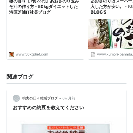
磯の香り【1食23円】あおさのり玉み
あおさのりはスーパー
そ汁の作り方 - 50kgダイエットした
入した方が安い。 - 𝕂𝕌
港区芝浦IT社長ブログ
𝔹𝕃𝕆𝔾'𝕊
www.50kgdiet.com
www.kumori-pannda.
関連ブログ
•
桃実の日々雑感ブログ
6ヶ月前
おすすめの納豆を教えてください