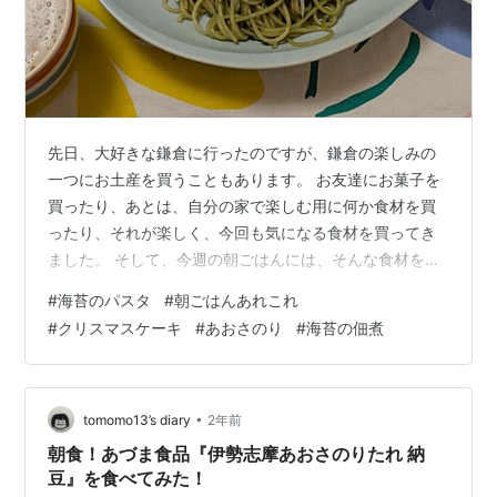
先日、大好きな鎌倉に行ったのですが、鎌倉の楽しみの
一つにお土産を買うこともあります。 お友達にお菓子を
買ったり、あとは、自分の家で楽しむ用に何か食材を買
ったり、それが楽しく、今回も気になる食材を買ってき
ました。 そして、今週の朝ごはんには、そんな食材を使
ったパスタも登場しました！ 今週の朝ごはんあれこれ、
#
海苔のパスタ
#
朝ごはんあれこれ
海苔のパスタも味わいました！ パスタ 海苔のパスタ ス
#
クリスマスケーキ
#
あおさのり
#
海苔の佃煮
パゲッティミートソース 麺類 あんかけにゅう麺 ご飯 白
ご飯 パン 卵とミートソースのトースト しらすチーズト
ースト スイーツ クリスマスケーキ 今週の朝ごはんあれ
これ、海苔のパスタも味わいました！ パスタ 海苔のパス
•
tomomo13’s diary
2年前
タ 上の写真です。 こ…
朝食！あづま食品『伊勢志摩あおさのりたれ 納
豆』を食べてみた！