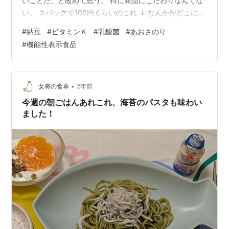
いことだ、と改めて思う。 特に商品にこだわりなんてな
い。 ３パックで100円くらいのこれ ↓ なんかがどこにで
も売っているので、割と買う。 あと、↓ なんかもよく買
#
納豆
#
ビタミンＫ
#
乳酸菌
#
あおさのり
う。あおさのりの佃煮みたいのがタレで、おいしい変
#
機能性表示食品
化。 しかし、最近のお気に入りは、 ↓ その名もずばり
「すごい納豆 ゴールド」。 ３パック分の値段で２パック
と、ちょっと割高なのだけど、大豆の味がしっかり感じ
られて美味しい。しかも、機能性表示食品で、付属のタ
•
女将の食卓
2年前
レにプラズマ乳酸菌が500億…
今週の朝ごはんあれこれ、海苔のパスタも味わい
ました！