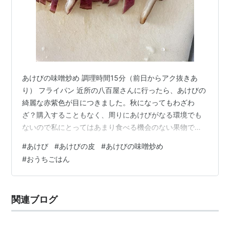
あけびの味噌炒め 調理時間15分（前日からアク抜きあ
り） フライパン 近所の八百屋さんに行ったら、あけびの
綺麗な赤紫色が目につきました。秋になってもわざわ
ざ？購入することもなく、周りにあけびがなる環境でも
ないので私にとってはあまり食べる機会のない果物です
が、何度か食べたことはあって、甘くて美味しいよねと
#
あけび
#
あけびの皮
#
あけびの味噌炒め
いう印象があります。夫は食べたことがなかったそう
#
おうちごはん
で、じゃあせっかくの季節ものだし買ってみましょうよ
となりました。見本のようにして置いてある一つ以外、
商品は紙に丁寧に包まれていたのですが、帰って開けて
関連ブログ
みると少し割れて実が見えていたので乾燥や虫などから
保護するためだったのかなと思います。そんな風に売…