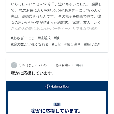
いらっしゃいませ～♡ 今日、泣いちゃいました。 感動し
て。 私のお気に入りyoutuouber”あさぎーにょ”ちゃんが
先日、結婚式されたんです。 その様子を動画で見て、彼
女の思いやりや夢が詰まった結婚式。 家族、友人、たく
さんの人の愛にあふれたパーティーと リアルな花嫁の気
持ちが伝わってきて、なみだ。 私は、あまり泣かないん
#
あさぎーにょ
#
結婚式
#
涙
です。 特に感動して泣く、ということを知らず、主人と
#
涙の数だけ強くなれる
#
日記
#
嬉し泣き
#
悔し泣き
初めてのデートで 映画を見ましたが、主人は映画が終わ
っても暫く帰れないくらい号泣。 私は、しらーっとして
いるくらい、涙がでませんでした。 （泣きはしませんで
したが、感動はしていました。） 私が泣くのは、本当に
•
守珠（ましゅう）の・・・悠々自適～
3年前
悲しい時と悔し…
密かに応援しています。