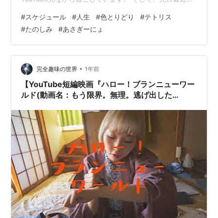
気に入りのYouTuber”あさぎーにょ“の動画で 彼女がどん
#
スケジュール
#
人生
#
色とりどり
#
テトリス
なスケジュールで生活しているのか話しているのを見ま
#
たのしみ
#
あさぎーにょ
した。 彼女のスマホのスケジュール(たぶん1週間分のタ
イムスケジュール)は、 カラフルなハコでびっしり埋めら
れていました。 これを見て、学生時代の友人を思い出し
ました。 私は元々受け身な性格で、誘われたら出かける
•
完全趣味の世界
1年前
くらいで、家のリ…
【YouTube短編映画『ハロー！ブランニューワー
ルド(動画名：もう限界。無理。逃げ出した
い。)』】ありふれた配信動画と見紛う巧妙な仕掛
け！YouTubeの特性を活かした名作短編映画。