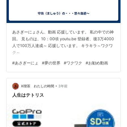
あさぎーにょさん、動画 応援しています。 私の中での神
回。 見ものは、10：00頃 youtu.be 登録者、後3万4000
人で100万人達成～ 応援しています。 キラキラ～ワクワ
ク～
#
あさぎーにょ
#
夢の世界
#
ワクワク
#
お勧め動画
•
K喫茶 わたしの時間
3年前
人生はテトリス