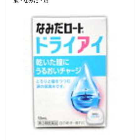
涙・なみだ・泪
んな田舎まで来て下…