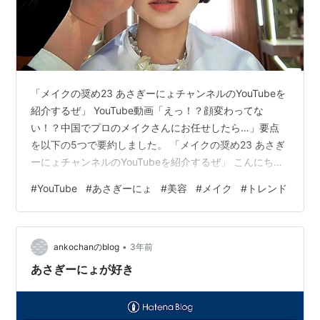
「メイクの奨め23 あさぎーにょチャンネルのYouTubeを
紹介するぜ」 YouTube動画「えっ！？顔変わってな
い！？中国でプロのメイクさんにお任せしたら…」要点
を以下の5つで要約しました。 「メイクの奨め23 あさぎ
ーにょチャンネルのYouTubeを紹介するぜ」 こんにち
は、冒険好きなあさぎーにょが今回挑戦したのは、中
#
YouTube
#
あさぎーにょ
#
美容
#
メイク
#
トレンド
国・上海でのプロのメイク体験です！彼女の日常とは一
味違う、新しい自分を発見する旅。朝からケンタッキー
での朝食を楽しんだ後、彼女は中国のメイクアップアー
•
ティストのもとへ。これまでにない「へんてこポップ」
ankochanのblog
3年前
なスタイルに変身していきます。彼女が体験したのは、
あさぎーにょが好き
ただのメイク変身だけではあ…