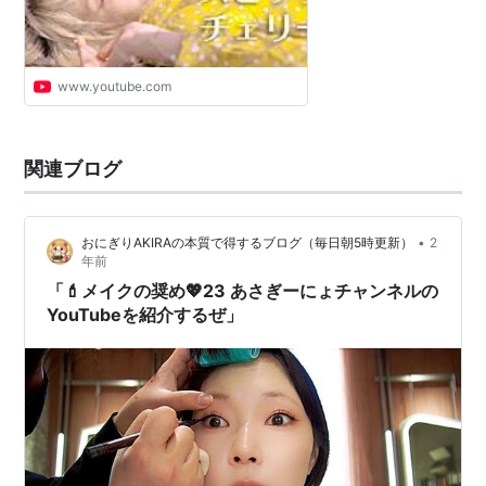
www.youtube.com
関連ブログ
•
おにぎりAKIRAの本質で得するブログ（毎日朝5時更新）
2
年前
「💄メイクの奨め💖23 あさぎーにょチャンネルの
YouTubeを紹介するぜ」