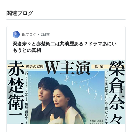
関連ブログ
•
龍ブログ
2日前
榮倉奈々と赤楚衛二は共演歴ある？ドラマあにい
もうとの真相