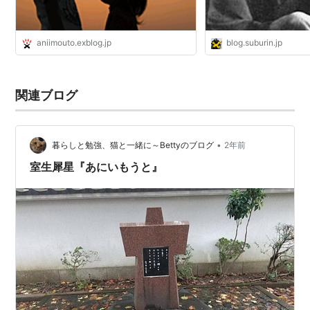
aniimouto.exblog.jp
blog.suburin.jp
関連ブログ
•
暮らしと勉強、猫と一緒に～Bettyのブログ
2年前
室生犀星『あにいもうと』