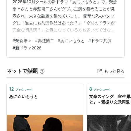
2026年10月クールの新ドラマ『あにいもうと』で、榮倉
奈々さんと赤楚衛二さんがダブル主演を務めることが発
表され、大きな話題を集めています。 豪華な2人のタッ
グに「過去にも共演作品はあった？」「今回のドラマが
完全な初共演？」と気になっている方も多いのではない
でしょうか。 結論からお伝えすると、お二人が本格的に
#
榮倉奈々
#
赤楚衛二
#
あにいもうと
#
ドラマ共演
タッグを組んでドラマで共演するのは今回の『あにいも
#
新ドラマ2026
うと』が初共演となります。 この記事では、榮倉奈々さ
んと赤楚衛二さんの過去の接点や実年齢の差、演技派と
して評価される2人の相性について分かりやすく解説しま
ネットで話題
もっと見る
す。 さらに、それぞれの過去の代表作を今すぐ楽しめる
動画配信サービスの情報まで詳しくお…
12
8
ブックマーク
ブックマーク
あに☆いもうと
文豪スイング 室生犀
と』 - 素振り文武両道