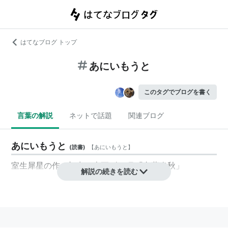
はてなブログ トップ
あにいもうと
このタグでブログを書く
言葉の解説
ネットで話題
関連ブログ
あにいもうと
(
読書
)
【
あにいもうと
】
室生犀星の作。初出：大正9年7月「文藝春秋」
解説の続きを読む