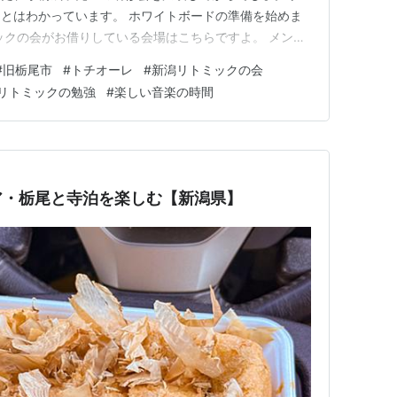
とはわかっています。 ホワイトボードの準備を始めま
ックの会がお借りしている会場はこちらですよ。 メンバ
す。 こちらの会場は、お隣の大ホールからグランドピ
#
旧栃尾市
#
トチオーレ
#
新潟リトミックの会
るし、カーテンを開けば鏡が出てくるし、広いし、職員さ
リトミックの勉強
#
楽しい音楽の時間
言ってサイコーです！！ …
ア・栃尾と寺泊を楽しむ【新潟県】