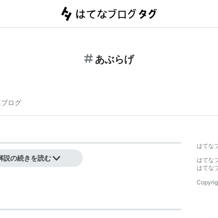
あぶらげ
連ブログ
はてな
言。
解説の続きを読む
はてな
はてな
Copyrig