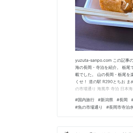
yuzuta-sanpo.com 
海の長岡・寺泊を紹介。 栃尾
載でした。 山の長岡・栃尾を
くせ！ 道の駅 R290とちお 
の市場通り 海風亭 寺泊 日本
街地 長岡中心部から山側へ車
#
国内旅行
#
新潟県
#
長岡
世の山城・「栃尾城」の城下町
#
魚の市場通り
#
長岡市寺泊
た、雁木の街…