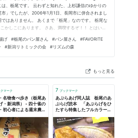
こは、栃尾です。 云わずと知れた、上杉謙信のゆかりの
市」でしたが、2006年1月1日、長岡市に併合されまし
岡ではありません。 あくまで「栃尾」なのです。 栃尾な
こかしこにあります。 さあ、満喫するぞ！！ とはい
に栃尾在住者は居ないので、これから、山を越えたり川
揚げ
#
栃尾のパン屋さん
#
パン屋さん
#
FAVORITE
なりません。 とりあえず、何が何でも、あぶらげだけ
ン
#
新潟リトミックの会
#
リズムの森
もっと見る
7
ックマーク
ブックマーク
・名物食べ歩き（栃尾あ
あぶらあげ同人誌 栃尾のあ
げ・新潟県） - 四十雀の
ぶらげ読本 「あぶらげをひ
・初心者による週末農業
たすら特集したフルカラー
)日記
本」 : アキバBlog