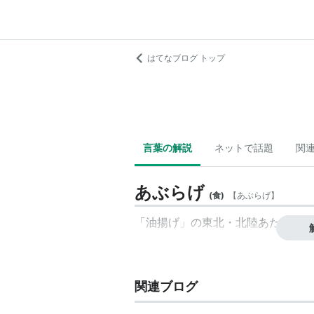
はてなブログ トップ
言葉の解説
ネットで話題
関
あぶらげ
(
食
)
【
あぶらげ
】
「油揚げ」の東北・北陸あたりの方
関連ブログ