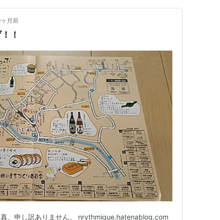
0ヶ月前
げ！！
訳ありません。 nrythmique.hatenablog.com