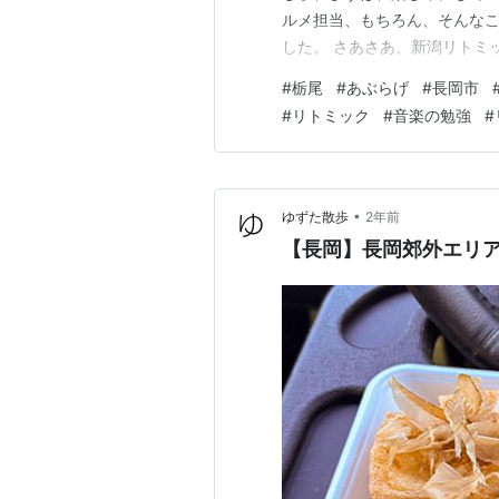
ルメ担当、もちろん、そんなこ
した。 さあさあ、新潟リトミ
ーたちが、続々と集まって来ま
#
栃尾
#
あぶらげ
#
長岡市
アノをお借りすることも出来
#
リトミック
#
音楽の勉強
#
んたちは良い方だし、控えめに
•
ゆずた散歩
2年前
【長岡】長岡郊外エリ