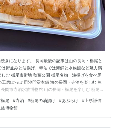
この記事の続きになります。 長岡最後の記事は山の長岡・栃尾と
では街並みと油揚げ、寺泊では海鮮と水族館など魅力満
楽しむ 栃尾市街地 秋葉公園 栃尾名物・油揚げを食べ尽
まめ工房ぽっぽ 毘沙門堂本舗 海の長岡・寺泊を楽しむ 魚
海 長岡市寺泊水族博物館 山の長岡・栃尾を楽しむ 栃尾市
で約30分の場所にあるのが、山の長岡・栃尾エリア。 中
#
栃尾
#
寺泊
#
栃尾の油揚げ
#
あぶらげ
#
上杉謙信
として発展した地域で、市街地はとても趣がある。 ま
水族博物館