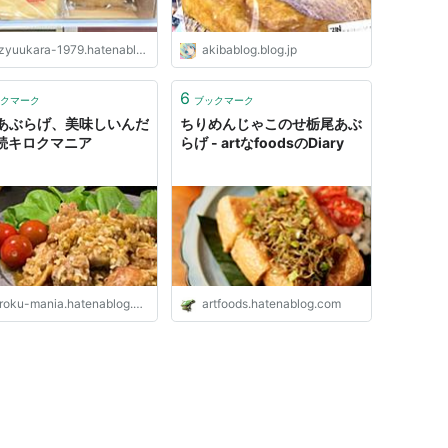
zyuukara-1979.hatenablog.com
akibablog.blog.jp
6
クマーク
ブックマーク
あぶらげ、美味しいんだ
ちりめんじゃこのせ栃尾あぶ
- 続キロクマニア
らげ - artなfoodsのDiary
roku-mania.hatenablog.com
artfoods.hatenablog.com