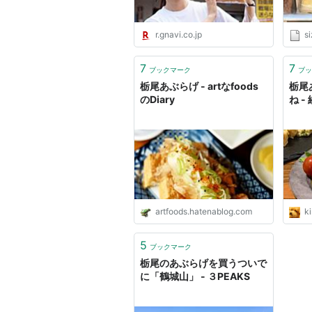
r.gnavi.co.jp
si
7
7
ブックマーク
ブッ
栃尾あぶらげ - artなfoods
栃尾
のDiary
ね 
artfoods.hatenablog.com
ki
5
ブックマーク
栃尾のあぶらげを買うついで
に「鶴城山」 - ３PEAKS