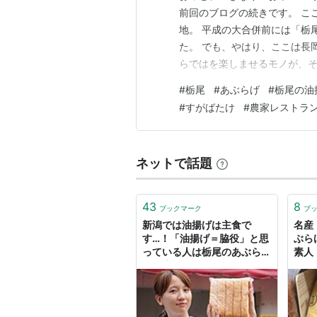
前回のブログの続きです。 こ
地。 平成の大合併前には「栃尾
た。 でも、やはり、ここは長
らではを楽しませるモノが、そ
え。 新潟リトミックの会会員
#
栃尾
#
あぶらげ
#
栃尾の油
を越えたりして、帰らなければ
#
すがばたけ
#
農家レストラ
は…！！ ぞろぞ…
ネットで話題
43
8
ブックマーク
ブ
新潟では油揚げは主食で
名産
す…！「油揚げ＝脇役」と思
ぶら
っている人は栃尾のあぶらげ
素人
を一度でいいから食べてみて
(＋α
- ぐるなび みんなのごはん