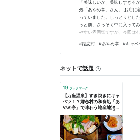
「美味しいか、美味しすぎるか
処「あやめ亭」さん。 お店に
っていました。しっとりとした
っと前、さっそく中に入ってみ
やすい雰囲気ですが、今回は4
た。 「砂糖不使用」の衝撃。
#
嬬恋村
#
あやめ亭
#
キャベ
ーを拝見。嬬恋産トマトカレ
ル活動していたからか、脳内は
ネットで話題
19
ブックマーク
​【万座温泉】すき焼きにキャ
ベツ！？嬬恋村の和食処「あ
やめ亭」で味わう地産地消ラ
ンチ｜万座温泉ひとり旅③
- ひとり温泉はじめました。