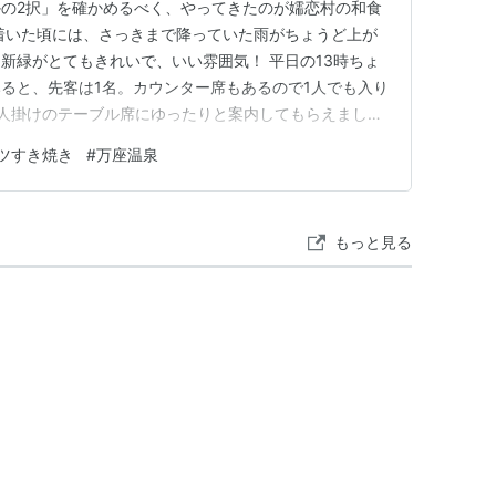
の2択」を確かめるべく、やってきたのが嬬恋村の和食
着いた頃には、さっきまで降っていた雨がちょうど上が
新緑がとてもきれいで、いい雰囲気！ 平日の13時ちょ
ると、先客は1名。カウンター席もあるので1人でも入り
人掛けのテーブル席にゆったりと案内してもらえまし
飲む前から美味しい自家製コーンスープ さっそくメニュ
ツすき焼き
#
万座温泉
ーなどもかなり気になったのですが、朝起きたときからフ
「昼からガッツリお肉が…
もっと見る