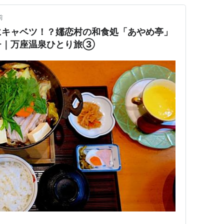
前
にキャベツ！？嬬恋村の和食処「あやめ亭」
チ｜万座温泉ひとり旅③