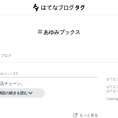
あゆみブックス
連ブログ
ゆみぶっくす
】
はてな
店チェーン。
はてな
はてな
解説の続きを読む
Copyrig
もっと見る