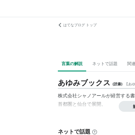
はてなブログ トップ
言葉の解説
ネットで話題
関
あゆみブックス
(
読書
)
【
あ
株式会社シャノアールが経営する書
首都圏と仙台で展開。
ネットで話題