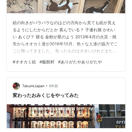
絵の向きがバラバラなのはどの方向から見ても絵が見え
るようにしたからだとか 喜んでいる？ 子連れ狼 かわい
い あくび？ 寝る 金粉が星のよう 2013年4月の火災・焼
失からオオカミ達が2016年10月、色々な人達の協力でこ
こに帰ってきました。 失ったものは大きいけれどまたこ
こに蘇るんですね ひとしきり拝見した後お札とお守りを
#
オオカミ絵
#
飯館村
#
ありがたやありがたや
購入し山津見神社を後にした。 またここに来てオオカミ
絵を見ようと思った。そんな冬の休日でございました。
オオカミ絵を見に行こうの巻 完 余談 飯館村の現在スタ
•
ンダードな風景 飯館村、と聞くとやっぱり数値が気にな
TakumiJapan
6年前
りますよね。 道に設置してあるモニタリングポストの数
変わったおみくじをやってみた
値を見るとやっ…