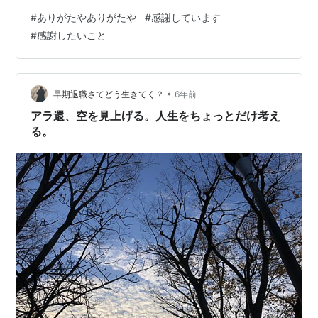
ってしまうんですね。 でもね、最近はふと思うんです。
#
ありがたやありがたや
#
感謝しています
当たり前なんてどこにもなくて これからどうなるかなん
#
感謝したいこと
て誰にもわからない。 当たり前が当たり前だった今日が
明日また来るとは限らないんです。 そうやって過ぎた
日々を振り返ると 「あの頃は良かった…」 「どうしてあ
の時もっと大切にしなかった…」 後悔したって二度と今
•
早期退職さてどう生きてく？
6年前
日は戻っては来な…
アラ還、空を見上げる。人生をちょっとだけ考え
る。