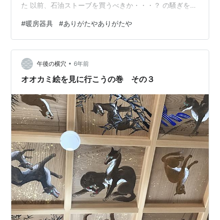
た 以前、石油ストーブを買うべきか・・・？ の騒ぎをし
たのですが 現在我が家では、ファンヒーターの使用も無
#
暖房器具
#
ありがたやありがたや
く エアコン・こたつ・電気ストーブの活用で過ごしてい
ます 毎年、ファンヒーターを必ずと言っていいほど この
時期からヘビーに使っていましたが、 我が家の購入担当
•
者の仕事が忙しく、 灯油を買いに行く目途も立っておら
午後の横穴
6年前
ず 今の状態となっています（購入担当が決まっているん
オオカミ絵を見に行こうの巻 その３
ですょ） ファンヒータ…