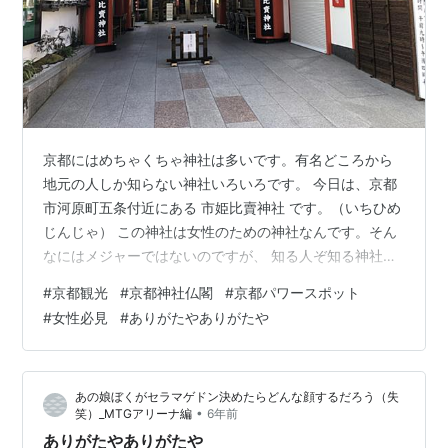
京都にはめちゃくちゃ神社は多いです。有名どころから
地元の人しか知らない神社いろいろです。 今日は、京都
市河原町五条付近にある 市姫比賣神社 です。（いちひめ
じんじゃ） この神社は女性のための神社なんです。そん
なにはメジャーではないのですが、 知る人ぞ知る神社。
入り口から この神社の神様はすべて女神様であることか
#
京都観光
#
京都神社仏閣
#
京都パワースポット
ら、女性の守り神とされ全国から参拝されているようで
#
女性必見
#
ありがたやありがたや
すね。さかのぼること平安時代から始まりあの源氏物語
にも登場しています。 そんな由緒ある神社なんです。 ご
祭神は ①多紀理比賣命（たぎりひめのみこと） ②市寸
あの娘ぼくがセラマゲドン決めたらどんな顔するだろう（失
嶋比賣命（いちきしまひめのみこと） ③多岐都比賣命
•
笑）_MTGアリーナ編
6年前
（たぎつひめのみこと） ④神大…
ありがたやありがたや