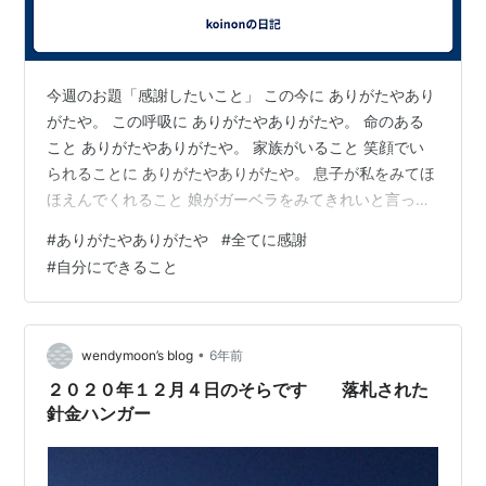
今週のお題「感謝したいこと」 この今に ありがたやあり
がたや。 この呼吸に ありがたやありがたや。 命のある
こと ありがたやありがたや。 家族がいること 笑顔でい
られることに ありがたやありがたや。 息子が私をみてほ
ほえんでくれること 娘がガーベラをみてきれいと言って
くれること 夫がこんな私を好きと言ってくれること コロ
#
ありがたやありがたや
#
全てに感謝
ナと戦っている看護師の戦友とたわいのない話ができる
#
自分にできること
こと 海外の君も誕生日にはメッセージをくれること 友達
にもこどもが生まれ 愛する人が増えたこと 今 の連続に
ありがたやありがたや。 でも、、、、 忘れちゃいけない
安全な水が飲めない子 住むところがない人がいること 家
•
wendymoon’s blog
6年前
族と命がけ…
２０２０年１２月４日のそらです 落札された
針金ハンガー