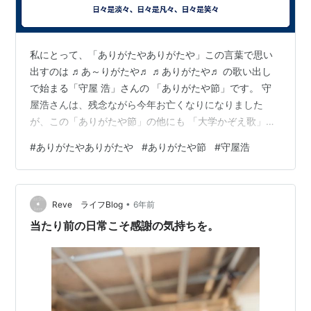
私にとって、「ありがたやありがたや」この言葉で思い
出すのは ♬あ～りがたや♬ ♬ありがたや♬ の歌い出し
で始まる「守屋 浩」さんの 「ありがたや節」です。 守
屋浩さんは、残念ながら今年お亡くなりになりました
が、この「ありがたや節」の他にも 「大学かぞえ歌」
「僕は泣いちっち」「夜空の星」「長いお下げ髪」「月
#
ありがたやありがたや
#
ありがたや節
#
守屋浩
のエレジー」「星空に両手を」等々、多数のヒット曲を
歌われ、紅白歌合戦にも出場され、映画にも10本以上出
演されました。 「井上ひろし」さん、「水原 弘」さんと
•
共に、 三人ひろしと呼ばれた昭和30年代の人気歌手のお
Reve ライフBlog
6年前
一人です。 「♬ありがたや節♬」 1960年 コロンビアレ
当たり前の日常こそ感謝の気持ちを。
コード 作詞 浜口庫之助 …