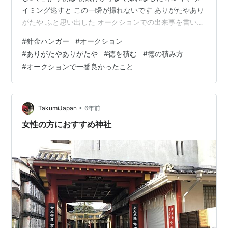
イミング逃すと この一瞬が撮れないです ありがたやあり
がたや ふと思い出した オークションでの出来事を書いて
みます 今はかんたん決済が主流になったヤ〇ーオークシ
#
針金ハンガー
#
オークション
ョン 過去には、出品者の銀行口座に 直接、振り込みがで
#
ありがたやありがたや
#
徳を積む
#
徳の積み方
きる時代がありました 一時期、オークションの出品にハ
#
オークションで一番良かったこと
マっていて 自宅に大量にあった針金ハンガー を 出品し
てみたところ、夜中に落札されていました！ 確か落札金
額は、即決で１０円（送料別）・・・・ 銀行振り込みを
希望され…
•
TakumiJapan
6年前
女性の方におすすめ神社