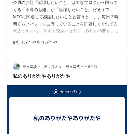
今週のお題「感謝したいこと」はてなブログから回って
くる「今週のお題」が「感謝したいこと」だそうで、
MTGに関連して感謝したいことと言うと、、、毎日３時
間くらいパソコン占有していることを許容してくれてる
家族ですかね？ 基本無課金とは言え、趣味の時間をこれ
だけ取ってることに文句を言わないでいてくれるのはあ
#
ありがたやありがたや
りがたいです。（放置されてるとか言わない） MTGをや
っているのがだいたい２０時～２３時、家族は２０時く
らいから順番に寝だして２２時には一人になります。で
•
も、そのくらいになるとデュエルに集中できず判断ミス
日々是淡々、日々是凡々、日々是笑々
6年前
が増えるので、変なデッキを組んでみたり、このブログ
私のありがたやありがたや
を書いていたりと、のんびりモードになりますね…