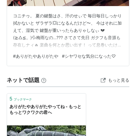
コニチヮ。 夏の鍵盤はさ、汗のせぃで 毎日毎日しっかり
拭かないと ザラザラ💥になるんだけど〜、 今はそれに加
えて、湿気で 鍵盤が重いったらありゃしなぃ 💔
(≧△≦。)💦梅雨なの…??? さてさて先日 ガクフも音源も
存在しナィ🔥 楽曲を何とか思い出す！ って息巻いたけれ
ど。 やっぱし徹底して資料がナィと 諸所歯抜け的に思い
#
ありがたやありがたや
#
シヤワセな気分になった♡
出せなくて、 おともだちに あたぃの動画持ってなぁぃ？
って聞いてみたら あったぁ〜〜〜〜!!!! ✨🎁(≧△≦。)あ
りがとぅありがとぅ!!! そして早速送ってもらったら… 会
ネットで話題
もっと見る
場全体が めっちゃ大声で歌ってて、更に 撮影者も相当大
声で歌ってて、 あたぃの演奏が全然聞こえナィ ❤…
5
ブックマーク
ありがたやありがたやってね - もっと
もっとワクワクの君へ