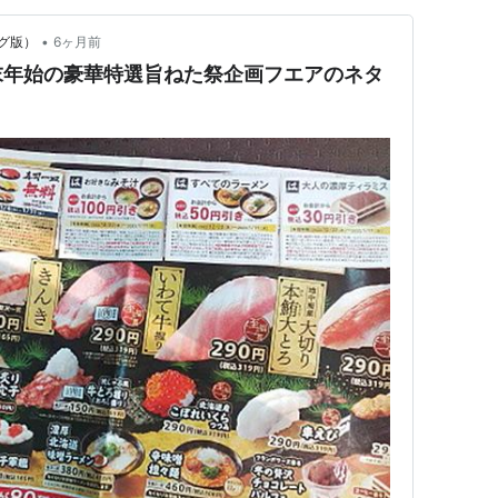
•
グ版）
6ヶ月前
末年始の豪華特選旨ねた祭企画フエアのネタ