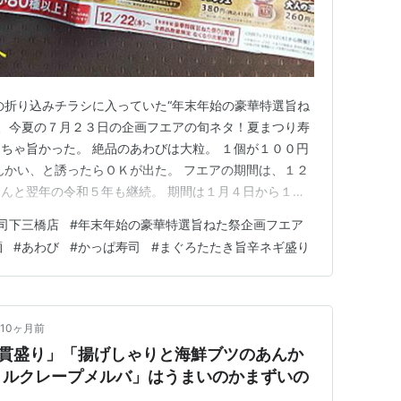
の折り込みチラシに入っていた“年末年始の豪華特選旨ね
が、今夏の７月２３日の企画フエアの旬ネタ！夏まつり寿
ちゃ旨かった。 絶品のあわびは大粒。 １個が１００円
んかい、と誘ったらＯＫが出た。 フエアの期間は、１２
んと翌年の令和５年も継続。 期間は１月４日から１１
のはまだクリスマス前。 世間が騒いでいるクリスマス期
司下三橋店
#
年末年始の豪華特選旨ねた祭企画フエア
日が狙い目。 しかも平日なら、行列にはならんだろ
麺
#
あわび
#
かっぱ寿司
#
まぐろたたき旨辛ネギ盛り
。 かーさんが、急…
10ヶ月前
5貫盛り」「揚げしゃりと海鮮ブツのあんか
ミルクレープメルバ」はうまいのかまずいの