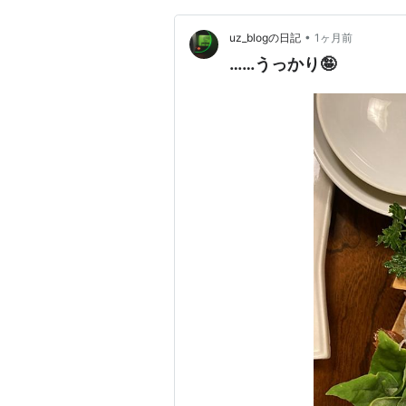
•
uz_blogの日記
1ヶ月前
……うっかり🤪