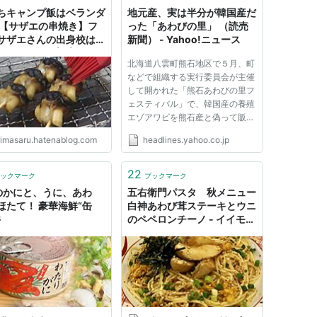
ちキャンプ飯はベランダ
地元産、実は半分が韓国産だ
 【サザエの串焼き】フ
った「あわびの里」 （読売
サザエさんの出身校は
新聞） - Yahoo!ニュース
女子学園Σ(ﾟДﾟ) - 鯉
北海道八雲町熊石地区で５月、町
🐟うり坊とまさる君の
などで組織する実行委員会が主催
記⭐
して開かれた「熊石あわびの里フ
ェスティバル」で、韓国産の養殖
エゾアワビを熊石産と偽って販売
していたことが２６日、分かっ
rimasaru.hatenablog.com
headlines.yahoo.co.jp
た。 同町は「来場者に喜んでも
らおうと、してはいけないことを
してしまった。関係者一同、おわ
22
ックマーク
ブックマーク
びしたい」（熊石総合支所産業
のかにと、うに、あわ
五右衛門パスタ 秋メニュー
課...
ほたて！ 豪華海鮮“缶
白神あわび茸ステーキとウニ
丼
のペペロンチーノ - イイモノ
ワルイモノ