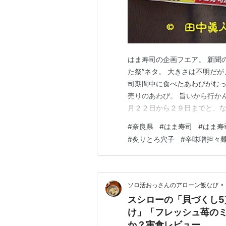
はま寿司の企画フエア。 新聞
た祭”ネタ。 大きさは不明だ
司期間中に食べたあわびがむっ
売りのあわび。 旨いから行か
月２２日から２９日までと、な
日とある。 折り込みが入った
#
奈良県
#
はま寿司
#
はま寿
間を過ぎた２６日若しくは２７
#
炙りとろ穴子
#
辛味噌担々
う、と判断したこの日に決めた
•
ソロ活おっさんのアローン飯なび
スシローの「貝づくし
け」「フレッシュ苺の
か？実食レビュー