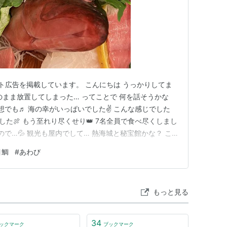
ト広告を掲載しています。 こんにちは うっかりしてま
そのまま放置してしまった… ってことで 何を話そうかな
想でも♬ 海の幸がいっぱいでした✌️ こんな感じでした
ました🍖 もう至れり尽くせり👑 7名全員で食べ尽くしまし
ので…💦 観光も屋内でして… 熱海城と秘宝館かな？ こ
 団体行動も本当に久しぶりだったので ある意味すごく新
目鯛
#
あわび
グ参加中雑談・日記を書きたい人のグループ ランキング参
もっと見る
34
ックマーク
ブックマーク