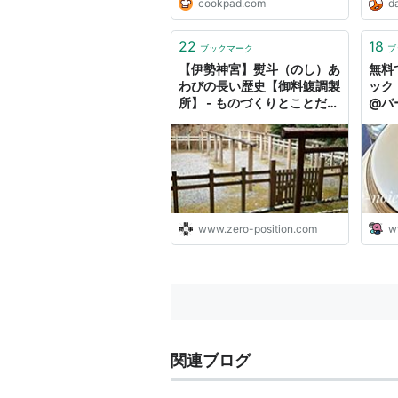
cookpad.com
da
22
18
ブックマーク
ブ
【伊勢神宮】熨斗（のし）あ
無料
わびの長い歴史【御料鰒調製
ック
所】 - ものづくりとことだま
@バー
の国
www.zero-position.com
w
関連ブログ