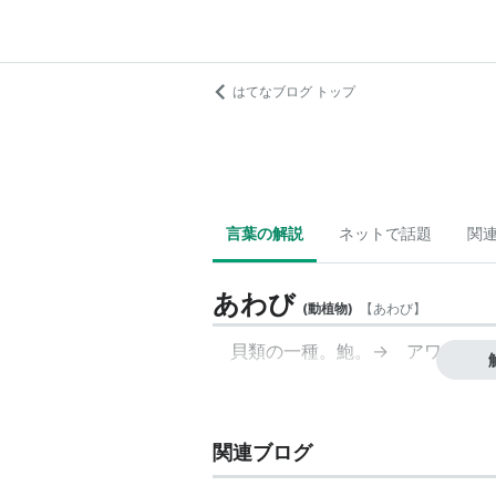
はてなブログ トップ
言葉の解説
ネットで話題
関
あわび
(
動植物
)
【
あわび
】
貝類の一種。鮑。→ アワビ
関連ブログ