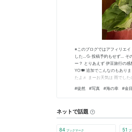
※このブログではアフィリエイ
した…💦 投稿予約もせず… 
ー？ とりあえず 伊豆旅行の感
YO🍽️ 追加でこんなのもあり
たよ♬ まーお天気は 雨でした
んな感じの1日目でしたよ😃
#
徒然
#
写真
#
海の幸
#
金
鮮な体験でした👍 ランキン
加中【公式】2026年開…
ネットで話題
84
51
ブックマーク
ブ