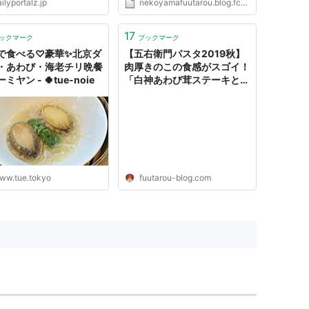
ilyportalz.jp
nekoyamafuutarou.blog.fc2.com
17
ックマーク
ブックマーク
で食べる♡豪華✨北京ダ
【五右衛門パスタ2019秋】
・あわび・海老チリ晩餐
肉厚きのこの食感がスゴイ！
ミヤン - 🍀tue-noie
「白神あわび茸ステーキと炙
り帆立といくらのペペロンチ
ーノ」｜風太郎の気ままログ
ww.tue.tokyo
fuutarou-blog.com