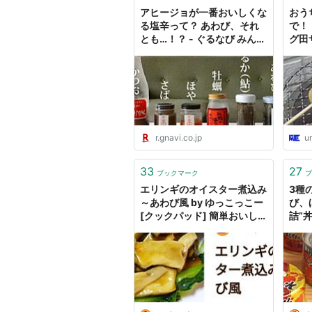
アヒージョが一番おいしくな
おう
る塩辛って？ あわび、それ
で！
とも…！？ - ぐるなび みんな
グ田
のごはん
あわび
釣り
涙日
r.gnavi.co.jp
u
33
27
ブックマーク
ブ
エリンギのオイスター煮込み
3種
～あわび風 by ゆっこっこー
び、
[クックパッド] 簡単おいし
詰”
いみんなのレシピが40万品