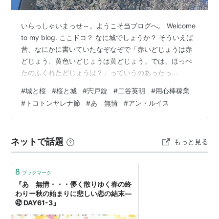
いらっしゃいまっせ～。ようこそ当ブログへ。 Welcome
to my blog. ここドコ？ なに城でしょうか？ そういえば
昔、なにかに書いていたなぞなぞで「赤いどじょうは赤
どじょう、黄色いどじょうは黄どじょう。では、ほっぺ
たのふくれたどじょうは？」っていうのあったっ
け。。。 ※答え：ししどじょう（宍戸錠） 当家にあった
#
城と桜
#
桜と城
#
宍戸錠
#
二谷英明
#
用心棒稼業
レコード ※既出でしたっけ？？ これ聞きたくないです
#
トコトンヤレナ節
#
あゝ無情
#
アン・ルイス
か？（そんなこと思うのは自分だけ？：笑 知っている方
がいらしたら相当マニアックだと思われ。 MYカセットテ
ープを聞いてましたらこのレコードをテープにダビング
ネットで話題
もっと見る
したのもありました。 面白がってダビングしたのは中学
の頃だったと思う…
8
ブックマーク
『あゝ無情・・・儚く散りゆく春の終
わりー秋の始まりに悲しい恋の結末―
㊷ DAY61-3』