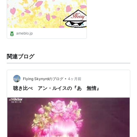
ameblo.jp
関連ブログ
•
Flying Skynyrdのブログ
4ヶ月前
聴き比べ アン・ルイスの『あゝ無情』