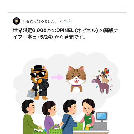
るいわ 逃げてゆく 夜が明ける頃 涙は塩っぱすぎるし 焼
きもちは汚い 好きにさせてよ サングラス外したら 吹き
•
だしちゃうほど あどけない目をしてる あいつに弱いの
ハゼ釣り始めました。
2年前
裏切りは…
世界限定6,000本のOPINEL (オピネル) の高級ナ
イフ。本日 (5/24) から発売です。