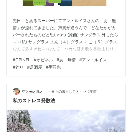
先日、とあるスーパーにてアン・ルイスさんの「あゝ無
情」が流れてきました。声質が違うんで、どなたかがカ
バーされたものだと思いつつ (原曲) サングラス 外したら
～♪ (私) サングラス よん（４）グラス～ ご（５）グラス
なんて多すぎね～♪なんて、バカな替え歌を鼻歌まじりに
口ずさみながら、クルマに乗り込んだら小さな家人か
#
OPINEL
#
オピネル
#
あゝ無情
#
アン・ルイス
ら、「日系日本人だねぇ～」って言われちゃいました。
#
釣り
#
居酒屋
#
手羽先
仕事でたまに海外出張する私。けっこう英語の勉強をし
てるんですが、たいして上達もせず。「私はやっぱり、
根っからの日本人だね。」 と、思っちゃいました。
CAMP HACKというサイトで、たまたま【世界限定
•
空と光と風と ～日々の暮らしごと～
2年前
6,000本】 OPINE…
私のストレス発散法