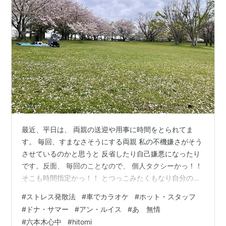
最近、平日は、 両親の送迎や用事に時間をとられてま
す。 毎回、すまなさそうにする両親 私の不機嫌さがそう
させているのかと思うと 反省したり自己嫌悪になったり
です。反面、 毎回のことなので、 個人タクシーかっ！！
そこも時間指定かっ！！ とつっこみたくもなり自分のメ
ンタルも春の気候のようにアップダウン。 もう少し冷静
#
ストレス発散法
#
車でカラオケ
#
ホット・スタッフ
に余裕で接することができるように できるだけ距離をと
#
ドナ・サマー
#
アン・ルイス
#
あゝ無情
ろうと考えている中、 今年はやめようかと悩んだけれ
#
六本木心中
#
hitomi