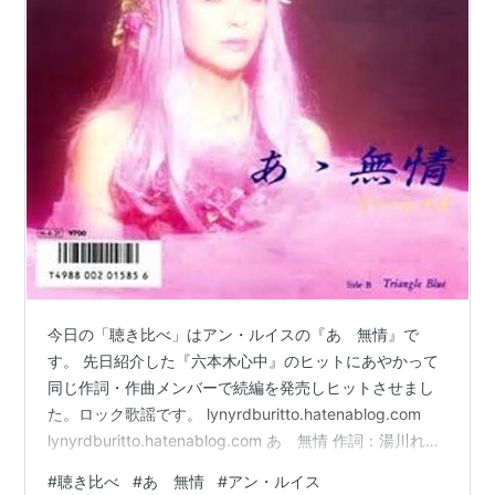
今日の「聴き比べ」はアン・ルイスの『あゝ無情』で
す。 先日紹介した『六本木心中』のヒットにあやかって
同じ作詞・作曲メンバーで続編を発売しヒットさせまし
た。ロック歌謡です。 lynyrdburitto.hatenablog.com
lynyrdburitto.hatenablog.com あゝ無情 作詞：湯川れい
子 作曲：NOBODY きれいでしょ ヒラヒラと いい女でし
#
聴き比べ
#
あゝ無情
#
アン・ルイス
ょ 見かけより 尽くすタイプね 優しさに棹さして 男はず