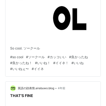
So cool. ソークール
#
so cool
#
ソークール
#
カッコいい
#
良かったね
#
良かったね！
#
いいね！
#
イイネ！
#
いいね
#
いいねぇ〜
#
イイネ
•
英語の顔表情.airabuwo.blog
4年前
THAT'S FINE