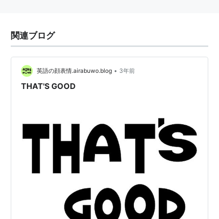
関連ブログ
•
英語の顔表情.airabuwo.blog
3年前
THAT'S GOOD