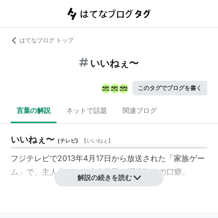
はてなブログ トップ
いいねぇ〜
このタグでブログを書く
言葉の解説
ネットで話題
関連ブログ
いいねぇ〜
(
テレビ
)
【
いいねぇ
】
フジテレビで2013年4月17日から放送された「家族ゲー
ム」で、主人公である吉本荒野（櫻井翔）の口癖。
解説の続きを読む