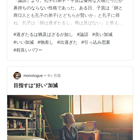
『論語』より。孔子の弟子・子貢は優秀な人物だったが
鼻持ちのならない性格であった。ある日、子貢は「師と
商(2人とも孔子の弟子)とどちらが賢いか」と孔子に尋
ね、孔子は「師は過ぎたるし、商は及ばない」と答え
る。子貢が「では師が上か」と聞くと、孔子は標題のと
#
過ぎたるは猶及ばざるが如し
#
論語
#
良い加減
おり答えるのである。何をするにも、どんな事でも度を
#
いい加減
#
物差し
#
出過ぎた
#
引っ込み思案
越えて行き過ぎた行動になれば、むしろよくない状態と
#
程良いパワー
変わらないものになってしまうという意味だが、才気走
る子貢のことを、孔子は暗に戒めていたのかもしれな
い。』 「ええ加減」と「良い加減」を使い分けしたいと
考えています。 日本語の難しいところです。 …
•
monologue
9ヶ月前
目指すは”好い”加減