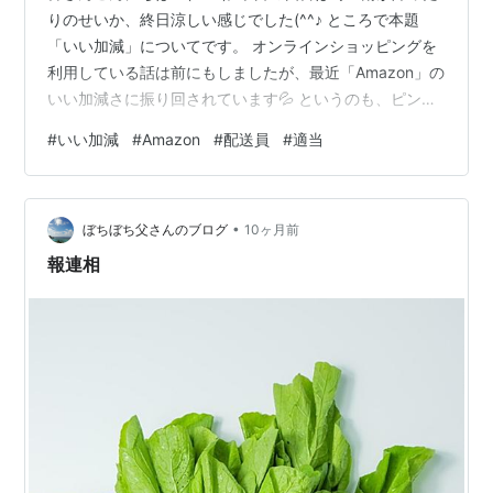
りのせいか、終日涼しい感じでした(^^♪ ところで本題
「いい加減」についてです。 オンラインショッピングを
利用している話は前にもしましたが、最近「Amazon」の
いい加減さに振り回されています💦 というのも、ピンポ
ンも押さずにいつも宅配ボックスに入れていくのです(￣
#
いい加減
#
Amazon
#
配送員
#
適当
▽￣;) マンションなので不在時は宅配ボックスに入れて
OKなのですが、家に居ても届けてくれません💦 しかも本
日はピンポンを押さずにポストに不在届を入れ、宅配ボ
•
ックスに入れていったのです。 確信犯ですね(￣▽￣;) 前
ぼちぼち父さんのブログ
10ヶ月前
からAmazonの配送員はいい加減だとは思っていました
報連相
が、こ…