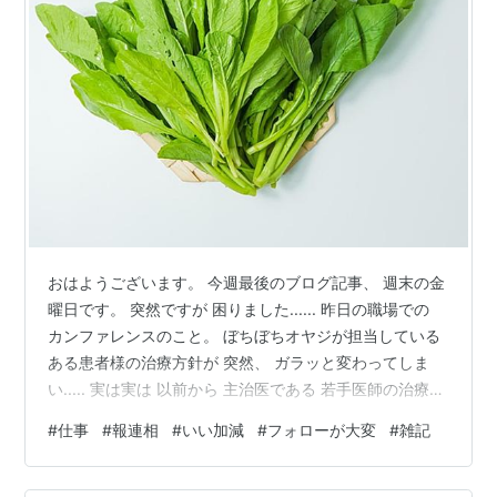
おはようございます。 今週最後のブログ記事、 週末の金
曜日です。 突然ですが 困りました...... 昨日の職場での
カンファレンスのこと。 ぼちぼちオヤジが担当している
ある患者様の治療方針が 突然、 ガラッと変わってしま
い..... 実は実は 以前から 主治医である 若手医師の治療方
針に ？？？マークがついていたぼちぼちオヤジ。 都度都
#
仕事
#
報連相
#
いい加減
#
フォローが大変
#
雑記
度、 直接主治医に対して 確認をしていましたが..... 上役
の医師も集まりのカンファレンス。 「それ、マズイよ
～」 「もう少し慎重にいったほうがいいよね」 なんての