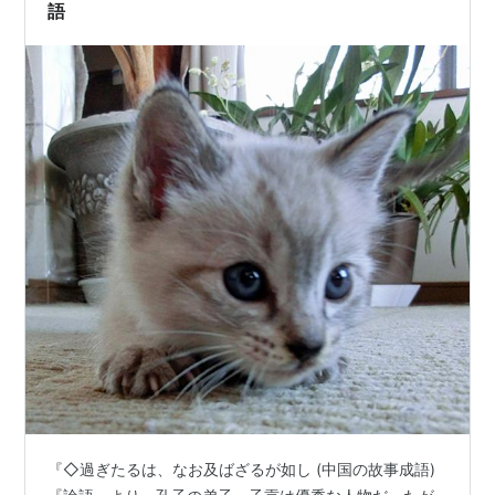
語
『◇過ぎたるは、なお及ばざるが如し (中国の故事成語)