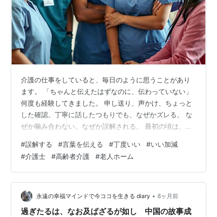
介護の仕事をしていると、毎日のように思うことがあり
ます。 「ちゃんと伝えたはずなのに、伝わっていない」
何度も経験してきました。 申し送り、声かけ、ちょっと
した確認。丁寧に話したつもりでも、なぜかズレる。 な
ぜか噛み合わない。なぜか誤解される。 最初の頃は、そ
のたびに落ち込みました。 「言い方が悪かったのかな」
#
誤解する
#
言葉を伝える
#
丁度いい
#
いい加減
「私の説明が足りなかったのかな」「ちゃんと聞いても
#
介護士
#
高齢者介護
#
老人ホーム
らえてなかったのかな」 自分を責めてばかりいました。
誤解されると、心がすり減る 介護の現場って、忙しいで
すよね。 一人ひとりが余裕を持っているわけじゃない。
時間に追われ、気も張っている。 そんな中で、誤解が起
•
永遠の幸福マインドで今ココを生きる diary
8ヶ月前
きると、小さなズレが一気に大…
過ぎたるは、なお及ばざるが如し 中国の故事成