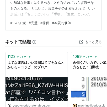
い加減な仕事」はやるべきことがなされておらず適当な
ものとなる。 とはいえ、言葉をそのまま捉えれば「いい
加減」は「ちょうどいい」「手頃」「適度」といった意
味であるからむしろよい意味であるはずだ。 それでも否
#
いい加減
#
完璧
#
株価
#
本質的価値
定的なニュアンスが宿ってしまうのは、完璧主義の人か
らすれば「いい加減」は完璧ではないからどうしても否
定的に捉えてしまうからではないか。真面目な人ほど
ネットで話題
もっと見る
「いい加減」は許せなくなり、そういう人の割合が比較
的多いのかもしれない。 じゃあ完璧であることが本当に
いいことなのか。 物事を突き詰めることは大事…
1123
1099
ブックマーク
ブックマーク
はてな運営はいい加減はてブをなんと
面倒くさいのでいい加
かしろ - ヨッピーのブログ
方をした : 旧機械
yoppymodel.hatenablog.com
machine.livedoor.biz