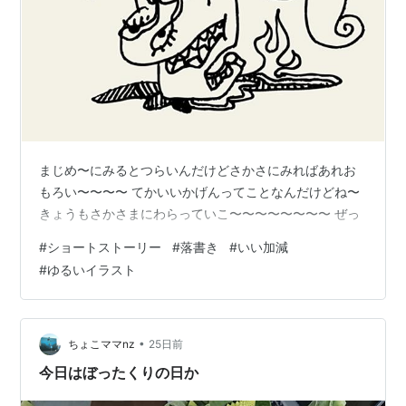
まじめ〜にみるとつらいんだけどさかさにみればあれお
もろい〜〜〜〜 てかいいかげんってことなんだけどね〜
きょうもさかさまにわらっていこ〜〜〜〜〜〜〜〜 ぜっ
#
ショートストーリー
#
落書き
#
いい加減
#
ゆるいイラスト
•
ちょこママnz
25日前
今日はぼったくりの日か