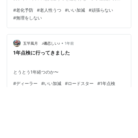
すめ」 保坂隆：精神科医 保坂サイコオンコロジー・クリ
#
老化予防
#
老人性うつ
#
いい加減
#
頑張らない
ニック院長 掲載雑誌：婦人公論 2024年 11月号 保坂先生
#
無理をしない
の著書を紹介しています。これからのヒントになるかも
しれませんね。 私も読んでみたいと思いました。 ２ 要
約 (イ) 老人性うつの割合が増えている (ロ) 65歳以上の
高齢者の31％が気分障害を患っている。…
•
五竿風月 ♪磯恋しい♪
1年前
1年点検に行ってきました