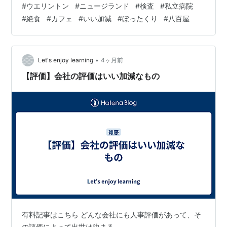
#
ウエリントン
#
ニュージランド
#
検査
#
私立病院
さめの「メキシカン・ビーンとサラダを巻いたロール」
#
絶食
#
カフェ
#
いい加減
#
ぼったくり
#
八百屋
があるじゃん。お茶も置いているし、ここで食べていく
かと注文。スタッフが数字を入れ払った。自分では「１
８ドル」という数字を見たが空腹だったからかそのまま
暗証番号を入れてお会計。が、「あれ、ロールは10.90ド
•
Let's enjoy learning
4ヶ月前
ルだよな。お茶代入れても１８ドルはおかしくな…
【評価】会社の評価はいい加減なもの
有料記事はこちら どんな会社にも人事評価があって、そ
の評価によって出世は決まる。