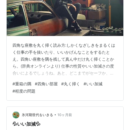
四角な座敷を丸く掃く読み方:しかくなざしきをまるくは
く仕事の手を抜いたり、いいかげんなことをするたと
え。四角い座敷を隅を残して真ん中だけ丸く掃くことか
ら。(辞典オンラインより) 仕事の性質やいい加減さの度
合いによるでしょうね。あと、どこまでがセーフか、人
によって差があると思います。 個人的にはあまり重箱の
#
重箱の隅
#
四角い部屋
#
丸く掃く
#
いい加減
隅をつつかれるより多少アバウトな方が好いです。あく
#
程度の問題
まで”多少”ですけどね。用事が足りていれば好いことだっ
て世の中にはたくさんありますし。 それよりもきちんと
するのが億劫なものだからギリギリまで手を付けないと
か、あちこちやりかけを広げっ放しとかの方が私にはス
•
氷河期世代をいきる
10ヶ月前
トレスなんですけど、それはそれで彼女の…
💦いい加減💦