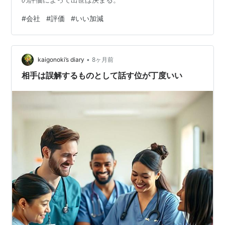
#
会社
#
評価
#
いい加減
•
kaigonoki’s diary
8ヶ月前
相手は誤解するものとして話す位が丁度いい