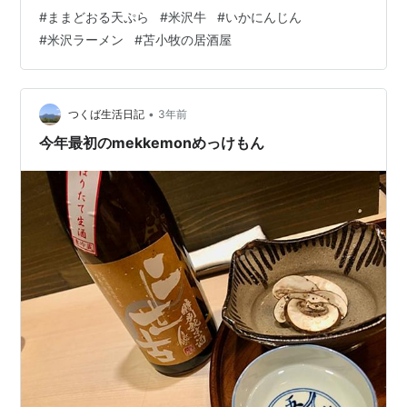
ギの天丼 クロゾイの煮付け ポテトチップスのサラダ牡蠣
#
ままどおる天ぷら
#
米沢牛
#
いかにんじん
のリッチフレーク かぶのぬか漬け B1とんちゃんステーキ
#
米沢ラーメン
#
苫小牧の居酒屋
•
つくば生活日記
3年前
今年最初のmekkemonめっけもん