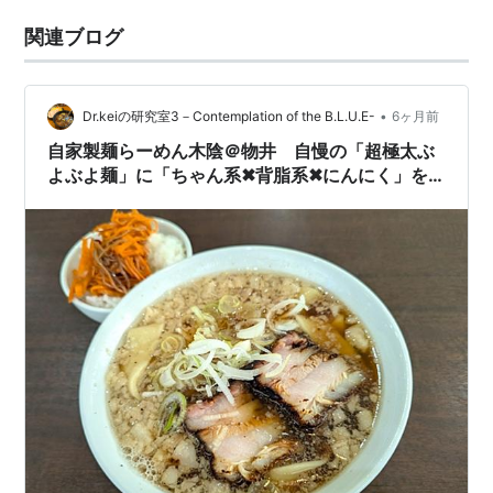
関連ブログ
•
Dr.keiの研究室3－Contemplation of the B.L.U.E-
6ヶ月前
自家製麺らーめん木陰＠物井 自慢の「超極太ぶ
よぶよ麺」に「ちゃん系✖背脂系✖にんにく」を
合わせたにんにく背脂らーめんを！