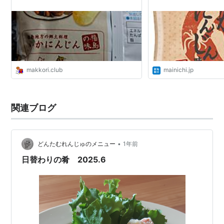
makkori.club
mainichi.jp
関連ブログ
•
どんたむれんじゅのメニュー
1年前
日替わりの肴 2025.6