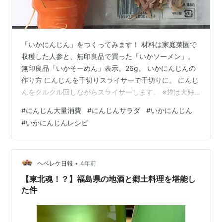
「いかにんじん」をつくってみます！ 材料は家庭菜園で
収穫した人参と、無印良品で買った「いかソーメン」。
無印良品「いかそーめん」表示。26g。 いかにんじんの
作り方 にんじんを千切りスライサーで千切りに。 にんじ
んをクルクル回しながらスライサーします。 ※袋は大好
きな「アイラップ」でございます。ジップ袋は勿体無
#
にんじん大量消費
#
にんじんサラダ
#
いかにんじん
い。 いかソーメンはキッチンバサミで短くカット！ にん
#
いかにんじんレシピ
じんとイカソーメンをあわせて。 醤油 大さじ2 みりん 大
さじ1 かんたん酢 大さじ1 でよく混ぜ合わせて冷蔵庫で3
時間おいたらから食べられます。 日持ちするおかずが出
来上がりました！ いりごまをかけるの忘れました。 食べ
•
ヘベレケ日報
4年前
た感想 いか…
【東北魂！？】福島県の地酒と郷土料理を堪能し
た件