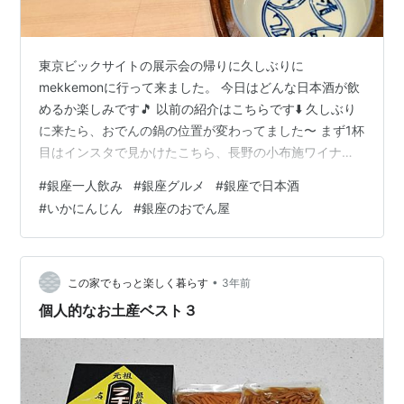
東京ビックサイトの展示会の帰りに久しぶりに
mekkemonに行って来ました。 今日はどんな日本酒が飲
めるか楽しみです🎵 以前の紹介はこちらです⬇️ 久しぶり
に来たら、おでんの鍋の位置が変わってました〜 まず1杯
目はインスタで見かけたこちら、長野の小布施ワイナリ
ーの日本酒。 ワイン造りが終わった冬に日本酒を生産し
#
銀座一人飲み
#
銀座グルメ
#
銀座で日本酒
てるそうです。米の旨みを感じる生酛造り。 おつまみは
#
いかにんじん
#
銀座のおでん屋
個人的に大好きな魚すじバター焼き。20個ぐらい食べれ
そうです👍 愛知県愛西市の山忠本家酒造の義侠。にごり
の割には後味スッキリ。 福島県浪江町で被災し現在は山
形県長井市で酒造りをしている鈴木酒造長井蔵の甦る。
•
この家でもっと楽しく暮らす
3年前
千葉県の神崎酒造蔵の不動純米…
個人的なお土産ベスト３