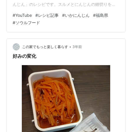
んじん」のレシピです。スルメとにんじんの細切りを甘
辛ダレに漬け込むだけの簡単レシピですが、ご飯のおか
#
YouTube
#
レシピ記事
#
いかにんじん
#
福島県
ずだけでなく、お酒のお供やお茶うけなどにも大活躍。
#
ソウルフード
福島の人がソウルフードにするのも納得の美味しさで
す。お正月を控えたこの時期、冷蔵庫に作り置きしてお
けば、おせちやご馳走の副菜としてもピッタリな一品だ
と思いますよ。 材料 にんじん 1本細切りスルメ 80gA酒
•
この家でもっと楽しく暮らす
3年前
100㏄みりん 大さ…
好みの変化