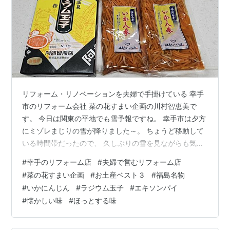
リフォーム・リノベーションを夫婦で手掛けている 幸手
市のリフォーム会社 菜の花すまい企画の川村智恵美で
す。 今日は関東の平地でも雪予報ですね。 幸手市は夕方
にミゾレまじりの雪が降りました～。 ちょうど移動して
いる時間帯だったので、 久しぶりの雪を見ながらも気を
付けて運転を。 雪が降っている地域もあると思いますの
#
幸手のリフォーム店
#
夫婦で営むリフォーム店
で、外出の際はお気をつけ下さい。 さて、話しは変わり
#
菜の花すまい企画
#
お土産ベスト３
#
福島名物
まして、 皆さんは実家に帰省した時など、自分たちに何
#
いかにんじん
#
ラジウム玉子
#
エキソンパイ
かお土産を買いますか？ 私の故郷は福島で、今年もお正
#
懐かしい味
#
ほっとする味
月に帰省しました。 帰りにお土産を買うのですが、最近
定番になっているものがあります。 それは、福島名物
「いかにんじん」 ↑ 写真右が…