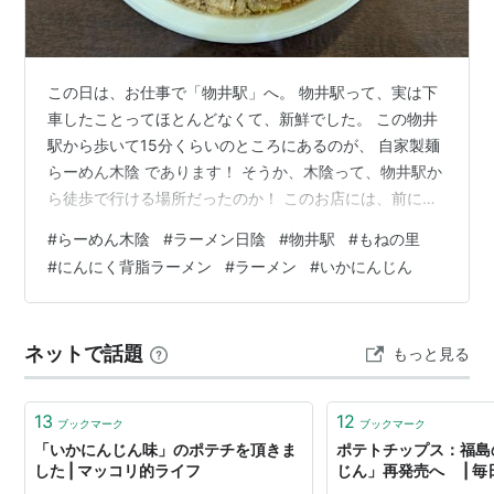
この日は、お仕事で「物井駅」へ。 物井駅って、実は下
車したことってほとんどなくて、新鮮でした。 この物井
駅から歩いて15分くらいのところにあるのが、 自家製麺
らーめん木陰 であります！ そうか、木陰って、物井駅か
ら徒歩で行ける場所だったのか！ このお店には、前に一
度来ています。 sehensucht.hatenablog.com この記事で
#
らーめん木陰
#
ラーメン日陰
#
物井駅
#
もねの里
も書きましたが、こちらのお店は、ラーメンフリークの
#
にんにく背脂ラーメン
#
ラーメン
#
いかにんじん
間で話題になっていた川崎の「ラーメン日陰」の姉妹店
であり、また麺の常識を変えた「MENクライ」と関連の
あるお店になり、更に遡ると、「たけちゃんにぼしらー
ネットで話題
もっと見る
めん」の流れを汲むお店になるみたいです。 そんな流れ
のお…
13
12
ブックマーク
ブックマーク
「いかにんじん味」のポテチを頂きま
ポテトチップス：福島
した | マッコリ的ライフ
じん」再発売へ | 毎