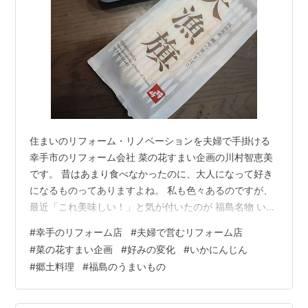
住まいのリフォーム・リノベーションを夫婦で手掛ける
幸手市のリフォーム会社 菜の花すまい企画の川村智恵美
です。 昔はあまり食べなかったのに、大人になって好き
になるものってありますよね。 私も色々あるのですが、
最近「これ美味しい！」と気が付いたのが 福島名物 いか
にんじん ↑ 写真の上にあるのが「いかにんじん」 「いか
#
幸手のリフォーム店
#
夫婦で営むリフォーム店
にんじん」とは、その名の通りスルメイカと人参を細切
#
菜の花すまい企画
#
好みの変化
#
いかにんじん
りにして、しょうゆやみりんなどで味付けたもの。 松前
#
郷土料理
#
福島のうまいもの
漬けに味が近いかな？と思いますが、数の子や昆布など
は入っていません。 昔はよく祖母が作ってくれて食卓に
出ていました。 でも、食べていなかったんですよね。