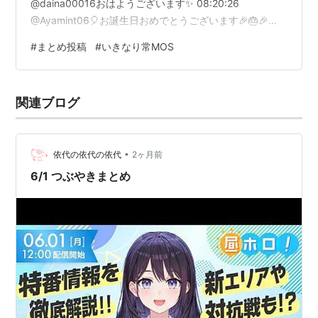
@daina00016おはようございます✨ 08:20:26
@Ayamint06🎈お誕生日おめでとうございます🎉🎂🎉
08:39:52 @yunta47おはありです(*´ `*) 09:32:03
#
まとめ投稿
#
いきなり常MOS
@ByI0F5Sd1CWEwELおはありです(*´ `*) 09:47:00
@soryu_a_reiおはありです^−⩊−^ 10:07:29
@chokominto222おはようございます✨ …
関連ブログ
•
依代の依代の依代
2ヶ月前
6/1 つぶやきまとめ