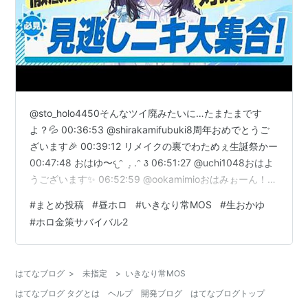
@sto_holo4450そんなツイ廃みたいに…たまたまです
よ？💦 00:36:53 @shirakamifubuki8周年おめでとうご
ざいます🎉 00:39:12 リメイクの裏でわためぇ生誕祭かー
00:47:48 おはゆ〜𐔌ᵔ ܸ . .ᵔ ꣓ 06:51:27 @uchi1048おはよ
うございます✨ 06:52:59 @ookamimioおはみぉーん！
06:53:13 @yunta47おはようございます✨ 06:55:40
#
まとめ投稿
#
昼ホロ
#
いきなり常MOS
#
生おかゆ
@raptor1994_qcおはようございます✨ 06:56:42
#
ホロ金策サバイバル2
@tenraiookiおはようございます✨ 07:00:17
@chokominto222おはよ…
はてなブログ
>
未指定
>
いきなり常MOS
はてなブログ タグとは
ヘルプ
開発ブログ
はてなブログトップ