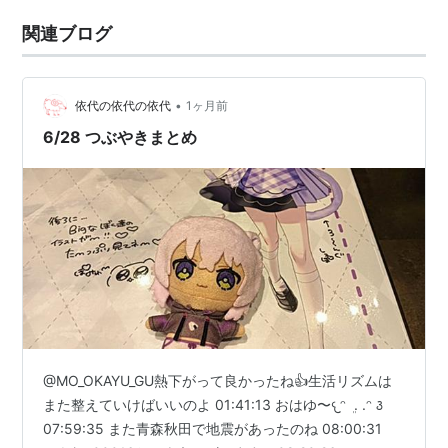
関連ブログ
•
依代の依代の依代
1ヶ月前
6/28 つぶやきまとめ
@MO_OKAYU_GU熱下がって良かったね︎︎👍生活リズムは
また整えていけばいいのよ 01:41:13 おはゆ〜𐔌ᵔ ܸ . .ᵔ ꣓
07:59:35 また青森秋田で地震があったのね 08:00:31