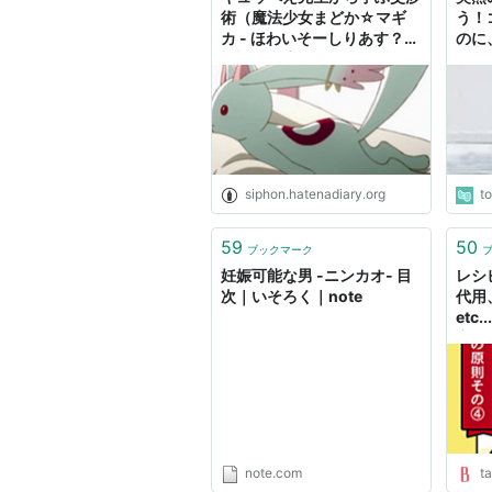
術（魔法少女まどか☆マギ
う！
カ - ほわいそーしりあす？
のに
（旧「書店員の異常な愛
＞＜
情」）
のか
siphon.hatenadiary.org
t
59
50
ブックマーク
妊娠可能な男 -ニンカオ- 目
レシ
次｜いそろく｜note
代用
etc
夜の
かこ
娠・
note.com
t