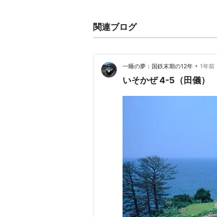
1965年
大阪
〜
都城
間に
特急
い
1968年
廃止
関連ブログ
1985年
大阪
〜
博多
間で運転さ
で登場
1993年
博多
〜
小倉
間廃止
•
一睡の夢：国鉄末期の12年
1年前
2001年
米子
〜
益田
間を
特急
ス
いそかぜ 4-5（田儀）
間に変更
2005年
特急
いそかぜ
廃止
*1
*1
:
これにより山陰本線全線を特急