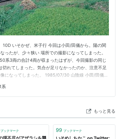
/田儀、10D いそかぜ、米子行 今回は小田/田儀から。陽の関
なったが、少々狭い 場所での撮影になってしまった。
と50系3両の合計4両が収まったはずが、今回撮影の同じ
では切れてしまった。気合が足りなかったのか、注意不足
なってしまった。 1985/07/30 山陰線 小田/田儀、
下り9Dいそかぜでは先頭しか入っていない。アップであれ
1系
る。これも同じく中途半端な撮影になってしまった。 い
もっと見る
99
ブックマーク
ブックマーク
の理不尽がアザラシを襲
いそめしちかこ on Twitter: