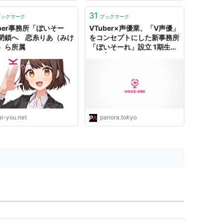
31
ブックマーク
ブックマーク
uber事務所「ぼいそー
VTuber×声優業、「V声優」
閉鎖へ 恋糸りあ（みけ
をコンセプトにした新事務所
）ら所属
「ぼいそーれ」設立 1期生を
募集 | PANORA
ai-you.net
panora.tokyo