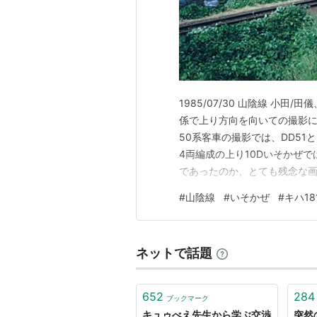
1985/07/30 山陰線 小田
係で上り方向を向いての撮影に
50系客車の撮影では、DD51
4両編成の上り10Dいそかぜ
であったのか、とても残念な画像に
9D いそかぜ、博多行 次の
#
山陰線
#
いそかぜ
#
キハ18
ばもう少し工夫が 要と思われ
そ…
ネットで話題
652
284
ブックマーク
キュゥべえ先生から学ぶ交渉
突然