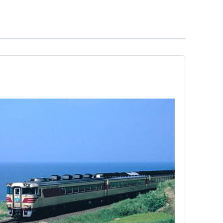
そかぜ
設定
れていた特急
まつかぜ
の
米子
〜
博多
間を請け負う形
ーパーくにびき
に引き渡し、
いそかぜ
は
益田
〜
小倉
列車で移動することは不可能になった