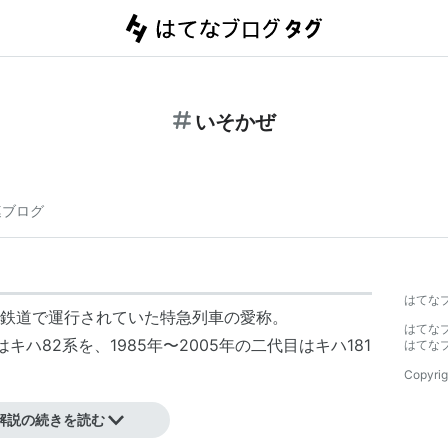
いそかぜ
連ブログ
はてな
鉄道
で運行されていた特急列車の愛称。
はてな
は
キハ82系
を、
1985年
〜
2005年
の二代目は
キハ181
はてな
Copyrig
解説の続きを読む