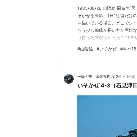
1985/08/26 山陰線 周布
そかぜを撮影。1日1往復だけ
を描いている場面、どこでシャ
もう少し編成が長い方が画にな
け待った方が良かった？ 1986/
次の上りいそかぜは後追いにな
#
山陰線
#
いそかぜ
#
キハ18
らはもし可能であれば、もう少
のことにはなる…
•
一睡の夢：国鉄末期の12年
1年前
いそかぜ 4-3（石見津