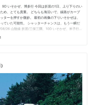
/折居、9D いそかぜ、博多行 今回は折居の1日、上り下りのい
のため、とても貴重。 どちらも海沿いで、線路がカーブ
ッターを押すか微妙。 最初の画像の下りいそかぜは、
っていた可能性。 シャッターチャンスは、もう一瞬だ
08/26 山陰線 折居/三保三隅、10D いそかぜ、米子行
るが、4両編成自体は上手く収まったと思われる。 こち
1
し高い位置からの撮影が良かったように感じた。 毎度
田）