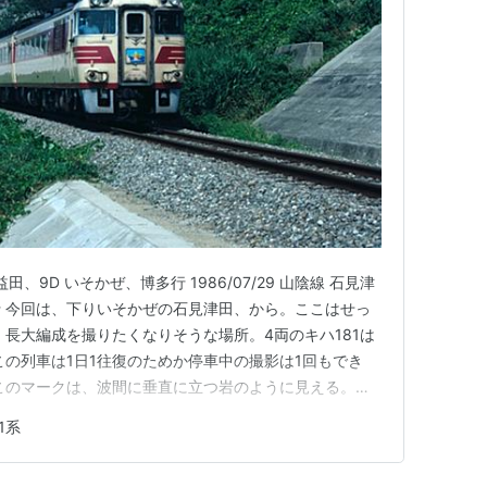
/益田、9D いそかぜ、博多行 1986/07/29 山陰線 石見津
多行 今回は、下りいそかぜの石見津田、から。ここはせっ
 長大編成を撮りたくなりそうな場所。4両のキハ181は
この列車は1日1往復のためか停車中の撮影は1回もでき
このマークは、波間に垂直に立つ岩のように見える。当
 当時の山陰地区では、数多くの特急列車のマークが行
1系
9 山陰線 石見津田/益田、9D いそかぜ、博多行、キハ18…