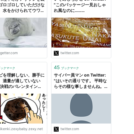
ゴロゴロしていただけな
"このパッケージ一見おしゃ
、水をかけられてウワァ
れ風なのに……
となる動画「警戒してる
https://t.co/YlEFUiXSd4"
わいそかわいい」
ogetter.com
twitter.com
45
ブックマーク
ブックマーク
ピを理解しない、勝手に
サイバー員マン on Twitter:
、適量が適していない
"はいその通りです。 平時な
...決戦のバレンタイン前
らその様な事しませんね。
大失敗 by いそめしち
有事だからそれでもプラスの
 - みんなの体験記【妊
方が大きいからそのシステム
出産・育児】
を導入したのでしょう。 コ
コアと違って今回は悪意があ
る人がいれば損失になるから
こそ、マスコミは、その様な
発言をする事はいけない…
aikenki.zexybaby.zexy.net
twitter.com
https://t.co/Ri3AvTKPAz"