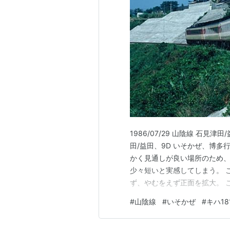
1986/07/29 山陰線 石見津田
田/益田、9D いそかぜ、博
かく見通しが良い場所のため、
少々短いと実感してしまう。 
ず、やむをえず正面を拡大。 
然まつかぜとは別のデザイン。
#
山陰線
#
いそかぜ
#
キハ18
き交っていた。 1986/07/2