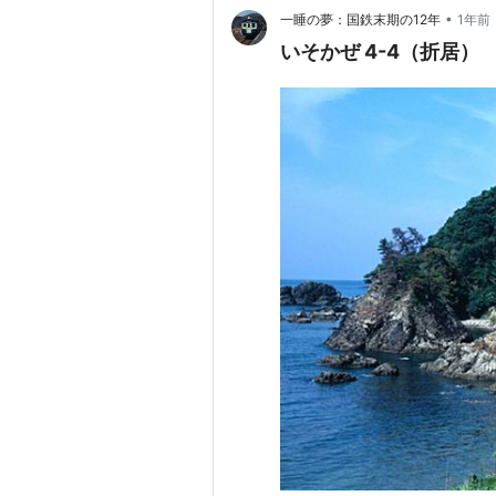
•
一睡の夢：国鉄末期の12年
1年前
いそかぜ 4-4（折居）