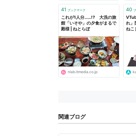
41
40
ブックマーク
これが1人分……!? 大洗の旅
VT
館「いそや」の夕食がまるで
れ」
殿様 | ねとらぼ
ねこ
nlab.itmedia.co.jp
k
関連ブログ