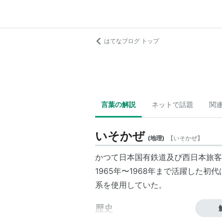
はてなブログ トップ
言葉の解説
ネットで話題
関
いそかぜ
(
地理
)
【
いそかぜ
】
かつて
日本国有鉄道
及び
西日本旅客
1965年
〜
1968年
まで活躍した初代
系
を使用していた。
歴史