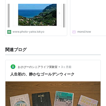
目が問われますので、
敷居が高いと思ってい
ない食べログで飲食店
のです。 逆に有料会
に興味があるのであれ
理や白ごはんなど、無
頼性の高いレシピが他
www.photo-yatra.tokyo
mond.how
ることを知っているは
す。 潜入したイナダ
ッドとは何なのか語っ
です。 | mond
関連ブログ
•
おさぴーのシニアライフ実験室
3ヶ月前
人生初の、静かなゴールデンウィーク