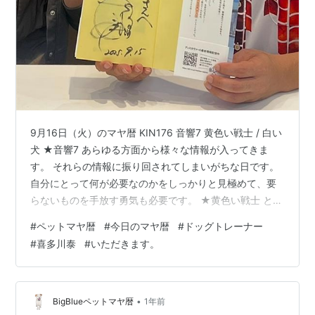
9月16日（火）のマヤ暦 KIN176 音響7 黄色い戦士 / 白い
犬 ★音響7 あらゆる方面から様々な情報が入ってきま
す。 それらの情報に振り回されてしまいがちな日です。
自分にとって何が必要なのかをしっかりと見極めて、要
らないものを手放す勇気も必要です。 ★黄色い戦士 とに
かくチャレンジ！！ 自分のフィーリングを信頼し、大胆
#
ペットマヤ暦
#
今日のマヤ暦
#
ドッグトレーナー
にチャレンジしてみてください。 七転び八起きの精神で
#
喜多川泰
#
いただきます。
す。 妥協しないこと。 正直さ、実直さで信頼が増し、思
いやりが人望となります。 ★白い犬（13日間） 【白い
犬】のキーワードは、「家族愛」。 関わる人みんなに家
族のような愛を持って接することで、エネルギーが高ま
•
BigBlueペットマヤ暦
1年前