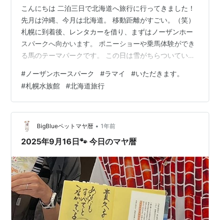
こんにちは 二泊三日で北海道へ旅行に行ってきました！
先月は沖縄、今月は北海道。 移動距離がすごい。（笑）
札幌に到着後、レンタカーを借り、まずはノーザンホー
スパークへ向かいます。 ポニーショーや乗馬体験ができ
る馬のテーマパークです。 この日は雪がちらついてい
て、めっちゃ寒かった。。 この寒さのせいか、ポニーが
#
ノーザンホースパーク
#
ラマイ
#
いただきます。
寄り添っていてかわいかったです ポニーショーも見れま
#
札幌水族館
#
北海道旅行
した お姉さんにご褒美の人参をもらいながら、楽しいシ
ョーを見せてくれました＾＾ 椅子にしっぽがついていて
かわいい とっても寒い中でしたが、乗馬体験もしました
＾＾ 馬は人間よりも1～2℃高いんだとか。 お昼は旦那お
•
BigBlueペットマヤ暦
1年前
すすめのスープカレーやさ…
2025年9月16日🐾 今日のマヤ暦