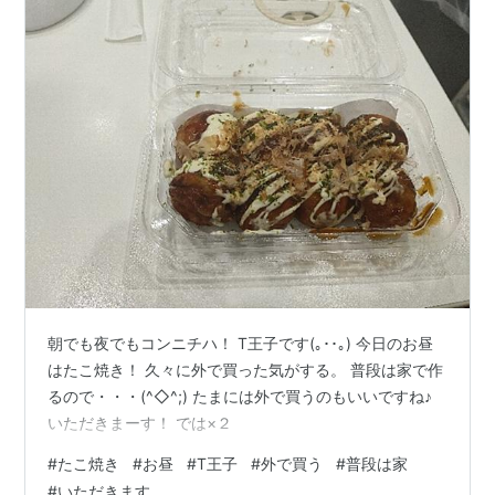
朝でも夜でもコンニチハ！ T王子です(｡･･｡) 今日のお昼
はたこ焼き！ 久々に外で買った気がする。 普段は家で作
るので・・・(^◇^;) たまには外で買うのもいいですね♪
いただきまーす！ では×２
#
たこ焼き
#
お昼
#
T王子
#
外で買う
#
普段は家
#
いただきます。