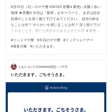
8月31日（日）のマヤ暦 KIN160 音響4 黄色い太陽 / 赤い
地球 ★音響4 今日は「探求」がキーワード。 まずは自分
自身のことを深く掘り下げてみてください。 自分の好き
なことは何？ やりがいを感じることは何？ 深く掘り下げ
てみることで、新たな気付きがあるはずです😊 ★黄色い
太陽 「黄色い太陽」は、20ある氣神の並び順の最後。 最
#
ペットマヤ暦
#
今日のマヤ暦
#
ドッグトレーナー
も豊かで恵まれた氣神です。 あたりまえにあるもの、あ
#
喜多川泰
#
いただきます。
たりまえにできることは、「あたりまえ」ではありませ
ん。 今日はいつも以上に感謝の気持ちを持って、太陽の
ように明るく元気に過ごしてください☺️ ★赤い地球（13
日間） たくさんの方と心を開いて話してみましょう。 …
•
じむいんパパのinterest日記
2年前
いただきます。ごちそうさま。