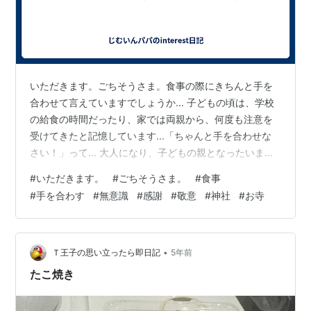
いただきます。ごちそうさま。食事の際にきちんと手を
合わせて言えていますでしょうか... 子どもの頃は、学校
の給食の時間だったり、家では両親から、何度も注意を
受けてきたと記憶しています...「ちゃんと手を合わせな
さい！」って... 大人になり、子どもの親となったいま、
自分はきちんとその教えを守れているのか...その教えを
#
いただきます。
#
ごちそうさま。
#
食事
自分の子どもに伝えていることができているのか...少し
#
手を合わす
#
無意識
#
感謝
#
敬意
#
神社
#
お寺
心配になってきました... とういのも、無意識のうちにス
マホ片手に...テレビを見ながら...とりあえず「いただきま
す」とか「ごちそうさま」って言っている自分の姿が頭
に浮かんだからです... なぜ、きちんと手を合わせなさい
•
Ｔ王子の思い立ったら即日記
5年前
って…
たこ焼き