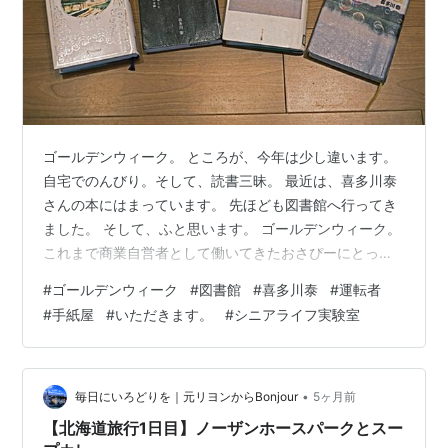
ゴールデンウィーク。 ところが、今年は少し違います。
自宅でのんびり。そして、読書三昧。 最近は、喜多川泰
さんの本にはまっています。 先ほども図書館へ行ってき
ました。 そして、ふと思います。 ゴールデンウィーク。
これまで商業自営者として働いてきたおさぴーにとっ
て、この時期は「休み」ではなく、むしろ大切な仕事の
#
ゴールデンウィーク
#
図書館
#
喜多川泰
#
運転者
時期でした。 世の中がお休みになるときこそ、お店は動
#
手紙屋
#
いただきます。
#
シニアライフ実験室
く。 お客さまがお越しくださるゴールデンウィークにの
んびり過ごすという感覚は、ほとんどありませんでし
た。 ところが、今年は少し違います。 三月末で一つの区
切りを迎え、今は月に何度か「おさぴーの靴相談室」に
•
毎日にいろどりを｜元リヨンからBonjour
5ヶ月前
出るくらい。完全に毎日が日曜日と…
【北海道旅行1日目】ノーザンホースパークとスー