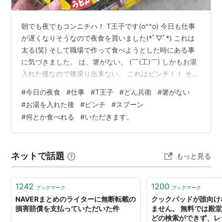
朝でも夜でもコンニチハ！ T王子です(o^^o) 今日も仕事
が遅くなりそうなので夜食を買いました(*ﾟ▽ﾟ*) これは
太る(笑) そして職場で作って食べようとした時にある事
に気づきました。 は、箸がない。 (￣(工)￣) しかもお湯
入れた後なので後戻り出来ない。 これはピンチ！！ そし
てT王子が出した答えは••• スプーン！！ めっちゃ食べ
#
今日の夜食
#
仕事
#
T王子
#
どん兵衛
#
箸がない
にくいけどなんとかいける！！ これで頑張ります٩( ᐛ )و
#
お湯を入れた後
#
ピンチ
#
スプーン
では×2
#
何とか食べれる
#
いただきます。
ネットで話題
もっと見る
1242
1200
ブックマーク
ブックマーク
NAVERまとめのライターに無断転載の
クックパッドが誰向け
損害賠償を支払っていただいた件
ません。 無料では殿
どの検索ができず、レ