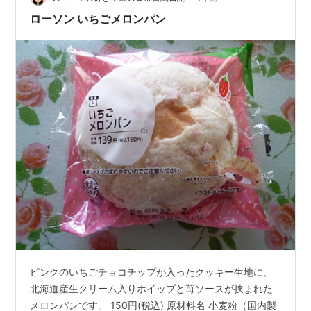
ローソン いちごメロンパン
ピンクのいちごチョコチップが入ったクッキー生地に、
北海道産生クリーム入りホイップと苺ソースが挟まれた
メロンパンです。 150円(税込) 原材料名 小麦粉（国内製