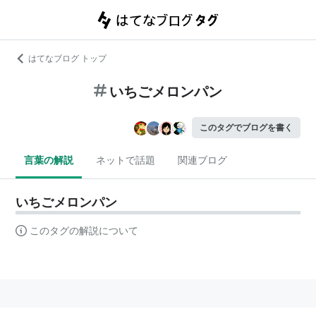
はてなブログ トップ
いちごメロンパン
このタグでブログを書く
言葉の解説
ネットで話題
関連ブログ
いちごメロンパン
このタグの解説について