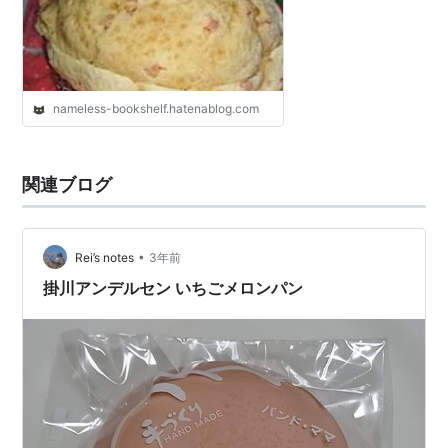
nameless-bookshelf.hatenablog.com
関連ブログ
•
Rei’s notes
3年前
掛川アンデルセン いちごメロンパン