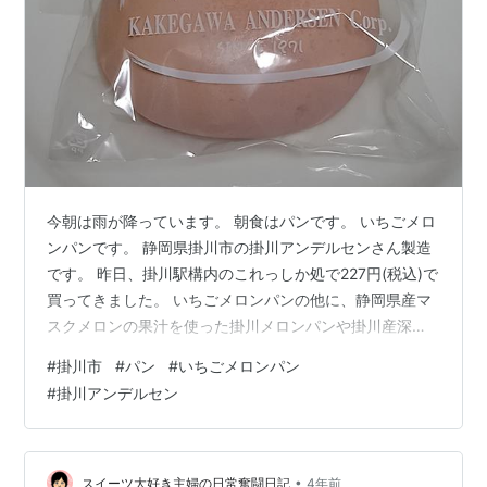
今朝は雨が降っています。 朝食はパンです。 いちごメロ
ンパンです。 静岡県掛川市の掛川アンデルセンさん製造
です。 昨日、掛川駅構内のこれっしか処で227円(税込)で
買ってきました。 いちごメロンパンの他に、静岡県産マ
スクメロンの果汁を使った掛川メロンパンや掛川産深蒸
し茶を使った掛川茶メロンパンもありました。 いちごメ
#
掛川市
#
パン
#
いちごメロンパン
ロンパンは期間限定のようです。 1個当たり380kcalでし
#
掛川アンデルセン
た。 いちごを使ったピンク色のクッキー生地がかわいい
メロンパン。 中にもいちごクリームが入っていました。
しっとりして甘いいちごミルクの味がするメロンパンで
した。
•
スイーツ大好き主婦の日常奮闘日記
4年前