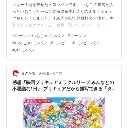
ッキー生地を被せたメロンパンです。 いちごの果肉が入
ったいちごクリームと北海道産牛乳入りのミルクホイッ
プをサンドしました。 150円(税込) 原材料名 小麦粉、牛
乳入りミルククリーム、糖類、苺フラワーペースト、で
ん粉、チョココーティング ショートニング、マーガリ
#
ローソン いちごメロンパン
#
ローソン
ン、牛乳、卵、苺粉末、パン酵母、加糖練乳、苺シロッ
#
いちごメロンパン
#
コンビニ
#
コンビニパン
プ 食塩/ソルビット、乳化剤、加工デンプン、膨脹剤、香
#
メロンパン
料、酸味料、セルロース、増粘多糖類 リン酸塩（Na）着
色料（紅麹、クチナシ）乳酸Ca、イーストフード、pH緒
製剤、酵素V.C、 （一部に乳成分、卵、小麦、大豆を含
む） ピンク色の可愛ら…
•
まぎかる゜火葬場
6年前
感想『映画プリキュアミラクルリープ みんなとの
不思議な1日』 プリキュアだから描写できる「タ
イムリープ」の魅力