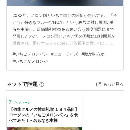
20XX年。メロン国といちご国との関係が悪化する。 「子
どもが好きなフルーツNO.1」という称号に対し両国が所
有を主張し、店舗陳列権益をも奪い合う外交問題にまで
発展したのだ。 メロン国といちご国の国境には検問所が
設置され、通行する人々は厳しい監視下に置かれた。 メ
ロン国検問所 「待て待て、貴様」 「へえ。どうも、本日
#
いちごメロンパン
#
ニューデイズ
#
敵か味方か
は結構なお天気で」 「いずこへ参る」 「へい。あっしは
#
いちごかメロンか
これからメロンパン村へ帰るところでござんす」 「メロ
ンパン村…貴様、あまり見ない顔だな。名は？」 「いち
ごメロンパンと申します。しかしなんですな、メロンパ
ネットで話題
もっと見る
ンといっても円形、紡錘形、長方形、楕円形、富士山形
など様々ありまして、名前…
7
ブックマーク
【似非グルメの甘味礼讃 １８４品目】
ローソンの『いちごメロンパン』を食
べてみた！ - 名もなき本棚