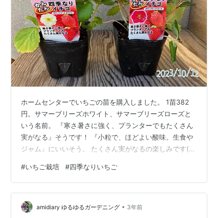
ホームセンターでいちごの苗を購入しました。 1苗382
円。サマーブリーズホワイト、サマーブリーズローズと
いう名前。 『寒さ暑さに強く、プランターでもたくさん
実がなる』そうです！ 『小粒で、ほどよい酸味。生食や
ジャム』にいいそう。 たくさん実がなるの楽しみです(*
´∀｀*) いちごの苗、上からみたらこんなかんじ。 横から
#
いちご栽培
#
四季なりいちご
みたらこんなかんじ！ 茎はだいぶ細いけど、葉っぱの色
が濃いものを選びました！ 売り場にあるのはどれも似た
ような感じです。 いちご地植えします！ 買ってきて即！
•
植えます。 2苗しかないので大きめにあけて。一条植
amidiary ゆるゆるガーデニング
3年前