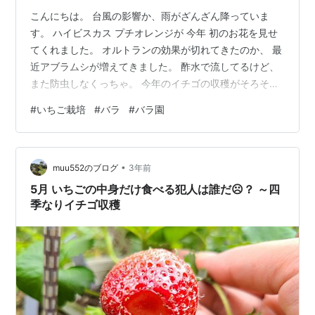
こんにちは。 台風の影響か、雨がざんざん降っていま
す。 ハイビスカス プチオレンジが 今年 初のお花を見せ
てくれました。 オルトランの効果が切れてきたのか、 最
近アブラムシが増えてきました。 酢水で流してるけど、
また防虫しなくっちゃ。 今年のイチゴの収穫がそろそろ
終わりそうです。 下葉が枯れてきたり、 実になれなかっ
#
いちご栽培
#
バラ
#
バラ園
たお花の残骸？とかが増えてきたので、 取り除いてスッ
キリさせましょう。 今年は珍しく、いちごが沢山実りま
した！ 3年目の快挙（笑） 味はまちまちだったけど、 個
•
人的に大満足です。 小さいも含めて、40個くらい収穫で
muu552のブログ
3年前
きました。やったぁ。 お店のに比べたら、こぶりで 酸っ
5月 いちごの中身だけ食べる犯人は誰だ☹️？ ～四
ぱいのもあった…
季なりイチゴ収穫