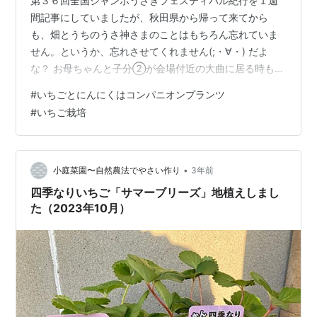
第３６回全国ジャンボうさぎフェスティバル紀行を１週
間記事にしていましたが、秋田県から帰って来てから
も、畑とうちのうさ神さまのことはもちろん忘れていま
せん。というか、忘れさせてくれません(;・∀・) だよ
な？ お母ちゃんと子分②が会場付近の大曲に居る時も、
しぐれのお父ちゃんからは、”隣町畑の大根用畝を作っ
#
いちごとにんにくはコンパニオンプランツ
た”といって、一人で土の中の石を除く作業…篩（ふる
#
いちご栽培
い）で篩っている様子を写メしてきたり、貰っていたの
らぼう菜の苗やキャベツの苗を子分①と一緒に畝作り＋
植え付け作業の写メも送ってきたり。。。秋田旅行を満
喫しているお母ちゃんと子分②とは違う肉体労働をして
•
小庭菜園〜自然農法でやさい作り
3年前
いるんだ！アピールをバシバシ感じたのです(-_…
四季なりいちご「サマーブリーズ」地植えしまし
た（2023年10月）