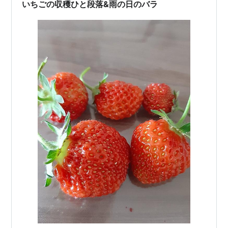
え。 ポットが入るくらいの穴を掘って植えつけました。
いちごの収穫ひと段落&雨の日のバラ
いちごを定植すると…