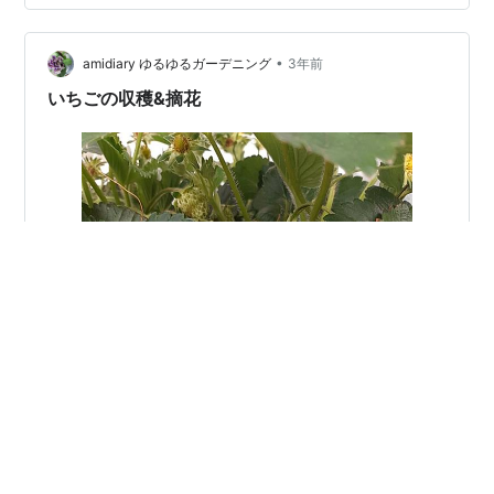
す✨ ⬇宝交早生はこの時に植えました。肥料もメモして
ます。📝 スイートフェンネルとチャービルもホームセン
ターにて100円になってたので も…
•
amidiary ゆるゆるガーデニング
3年前
いちごの収穫&摘花