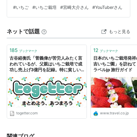
#
いちご
#
いちご栽培
#
宮崎大介さん
#
YouTuberさん
ネットで話題
もっと見る
185
12
ブックマーク
ブックマーク
古谷経衡氏「菅義偉が苦労人みたく言
日本のいちご栽培発祥
われているが、父親はいちご栽培で成
吉いちご園」を訪ねて！ 
功し売上げ3億円を記録。特に貧しい
ラベルjp 旅行ガイド
家庭だった訳でない。」→山本一郎氏
「菅義偉さんの父親がイチゴ農家で成
功したのは晩年になってから。ガセネ
タを流すのはよくない。」 - Togetter
togetter.com
www.travel.co.jp
関連ブログ