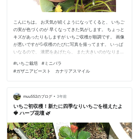
こんにちは。 お天気が続くようになってくると、 いちご
の実が色づくのが 早くなってきた気がします。 ちょっと
キズがあったりもしますが いちご収穫が順調です。 画像
が悪いですが💦収穫のたびに写真を撮ってます。 いっぱ
いなるので、 液肥をあげたら、 また大きいのがなりまし
た！ 直径4センチくらいありました。 形はまちまちだ
#
いちご栽培
#
ミニバラ
し、味がウーン…、 微妙な時もありますが 一応、採れま
#
ガザニアビースト カナリアスマイル
す。たまにとても甘いのがあるかな。 酸味強めな気がし
ます。 でも毎日、ちょこちょこ採って、楽しめるのが い
いですね。 下段の葉っぱがやや徒長気味？ いちごはバラ
科、ということで、 もうバラの季節がやってきてます
•
muu552のブログ
3年前
ね。 咲いている…
いちご初収穫！新たに四季なりいちごを植えたよ
🍓 ハーブ花壇 🌿‬