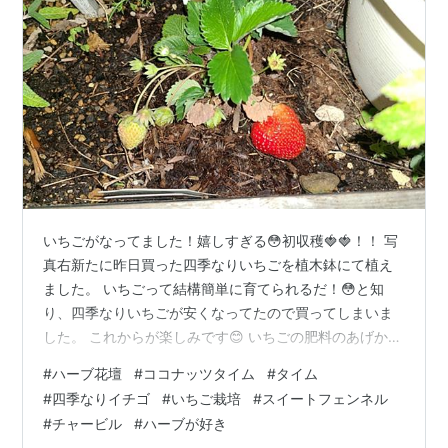
いちごがなってました！嬉しすぎる😳初収穫🍓🍓！！ 写
真右新たに昨日買った四季なりいちごを植木鉢にて植え
ました。 いちごって結構簡単に育てられるだ！😳と知
り、四季なりいちごが安くなってたので買ってしまいま
した。 これからが楽しみです😊 いちごの肥料のあげか
た、植え付け1ヶ月後と、2月中旬くらいなど、 どのサイ
#
ハーブ花壇
#
ココナッツタイム
#
タイム
トを見ても詳しくあまり載っていなくて、 ただあげすぎ
#
四季なりイチゴ
#
いちご栽培
#
スイートフェンネル
は逆に実らなかったりと良くないということなので、、
#
チャービル
#
ハーブが好き
様子を見ながら自分の感覚で学んでいきたいとおもいま