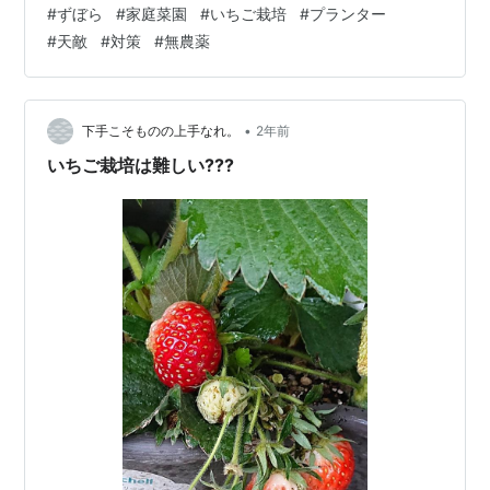
#
ずぼら
#
家庭菜園
#
いちご栽培
#
プランター
が、ハウスじゃない露地栽培だと4月から６月が旬です。
#
天敵
#
対策
#
無農薬
•
下手こそものの上手なれ。
2年前
いちご栽培は難しい???