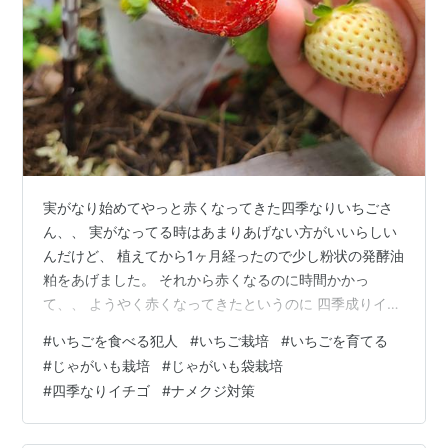
実がなり始めてやっと赤くなってきた四季なりいちごさ
ん、、 実がなってる時はあまりあげない方がいいらしい
んだけど、 植えてから1ヶ月経ったので少し粉状の発酵油
粕をあげました。 それから赤くなるのに時間かかっ
て、、 ようやく赤くなってきたというのに 四季成りイチ
ゴ、鉢のままなのはほんとは畑に植えるまで仮でハーブ
#
いちごを食べる犯人
#
いちご栽培
#
いちごを育てる
花壇に置いてたんだけど、、、なんかここで収穫するの
#
じゃがいも栽培
#
じゃがいも袋栽培
ちょーどいいかも、とそのまま💦😶 すくってみたら、ま
#
四季なりイチゴ
#
ナメクジ対策
たやつにやられていた！！(꒪⌓꒪) 実は、前しばらく不在
のときに、横に植えてるもうひとつのイチゴ苗から 3つ
くらい赤くなりかけてたいちごがあったの 彼に赤くなっ