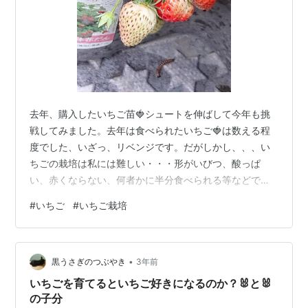
去年、購入したいちご苗🍓シュートを伸ばして今年も挑
戦してみました。去年は食べられたいちご🍓は数える程
度でした、いざっ、リベンジです。だがしかし、、、い
ちごの栽培は私には難しい・・・形がいびつ、酸っぱ
い、赤くならない、何者かに半分食べられる等などで
す。 今年はいくつ食べられるのかな、既に5つ食べまし
#
いちご
#
いちご栽培
たよ。 全部赤く美味しくなりますように・・・
•
黒うさぎのつぶやき
3年前
いちごを育てるといちご好きになるのか？🐰と🐰
の子分