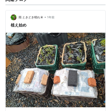
•
雨 ときどき晴れ☀
1年前
植え始め