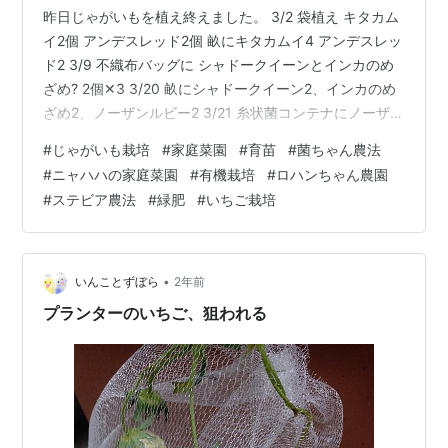
昨日じゃがいもを植え終えました。 3/2 袋植え キタカム
イ2個 アンデスレッド2個 畝にキタカムイ4 アンデスレッ
ド2 3/9 不織布バッグに シャドークイーンとインカのめ
ざめ? 2個✕3 3/20 畝にシャドークイーン2、インカのめ
ざめ2、ノーザンルビー2 3/21 糸状菌コンテナにノーザン
ルビー2個✕4 芹や三つ葉と一緒に試し植え 雨で蓋をして
#
じゃがいも栽培
#
家庭菜園
#
育苗
#
菌ちゃん農法
います さて活着、発芽するでしょうか じゃがいもを植え
#
ニャハハの家庭菜園
#
有機栽培
#
ロハンちゃん農園
る予定ではなかったのですが、YouTubeを見てるうちに
#
ステビア農法
#
緑肥
#
いちご栽培
いつのまにか。。 youtu.be 秋植えのじゃがいもは未定で
すが、十勝こがねが保存が効くそうなので植えてみたい
です。 トマトの品種も参考…
•
いんことずぼら
2年前
プランターのいちご、狙われる