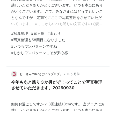
越しいただきありがとうございます。 いつも本当にあり
がとうございます。 さて、みなさまにはどうでもいいこ
となんですが、定期的にここで写真整理をさせていただ
いています。 ＝ここからいつも通りの文言ですので読ま
なくてもいいです＝ 私はスマートフォンで写真を撮って
#
写真整理
#
鬼ヶ島
#
山もり
います。その写真は分類ごとに（例えば、孫の写真と
#
写真整理も58回目になりました
か）整理します。しかし、分類に含まれないしょうもな
#
いつもワンパターンですね
い（消すにはちょっと忍びない）写真がスマホの中に埋
#
しかしワンパターンこそが安心感
もれているわけです。そこでその埋もれている写真をこ
こで整理することで、スマホ本体のストレージも開放で
きるし、記事も出来ちゃうという素晴ら…
•
おっさんのblogというブログ。
10ヶ月前
今年もあと残り３か月だぞ！ってことで写真整理
させていただきます。20250930