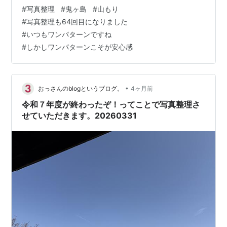
なくてもいいです＝私はスマートフォンで写真を撮って
#
写真整理
#
鬼ヶ島
#
山もり
います。その写真は分類ごとに（例えば、孫の写真と
#
写真整理も64回目になりました
か）整理します。しかし、分類に含まれないしょうもな
#
いつもワンパターンですね
い（消すにはちょっと忍びない）写真がスマホの中に埋
#
しかしワンパターンこそが安心感
もれているわけです。そこでその埋もれている写真をこ
こで整理することで、スマホ本体のストレージも開放で
きるし、記事も出来ちゃうという素晴らし…
•
おっさんのblogというブログ。
4ヶ月前
令和７年度が終わったぞ！ってことで写真整理さ
せていただきます。20260331