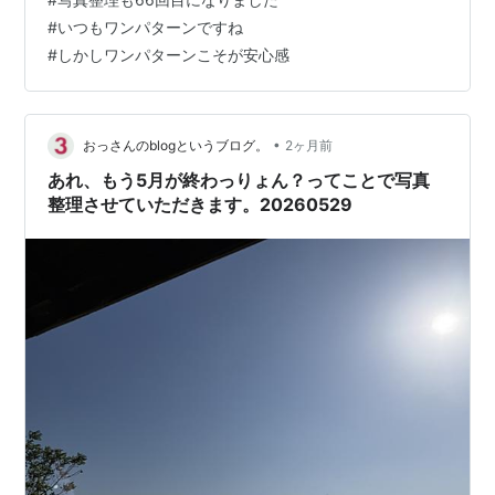
か）整理します。しかし、分類に含まれないしょうもな
#
いつもワンパターンですね
い（消すにはちょっと忍びない）写真がスマホの中に埋
#
しかしワンパターンこそが安心感
もれているわけです。そこでその埋もれている写真をこ
こで整理することで、スマホ本体のストレージも開放で
きるし、記事も出来ちゃうという素晴ら…
•
おっさんのblogというブログ。
2ヶ月前
あれ、もう5月が終わっりょん？ってことで写真
整理させていただきます。20260529