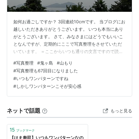
如何お過ごしですか？ 3回連続10cmです。 当ブログにお
越しいただきありがとうございます。 いつも本当にあり
がとうございます。 さて、みなさまにはどうでもいいこ
となんですが、定期的にここで写真整理をさせていただ
いています。 ＝ここからいつも通りの文言ですので読ま
なくてもいいです＝私はスマートフォンで写真を撮って
#
写真整理
#
鬼ヶ島
#
山もり
います。その写真は分類ごとに（例えば、孫の写真と
#
写真整理も67回目になりました
か）整理します。しかし、分類に含まれないしょうもな
#
いつもワンパターンですね
い（消すにはちょっと忍びない）写真がスマホの中に埋
#
しかしワンパターンこそが安心感
もれているわけです。そこでその埋もれている写真をこ
こで整理することで、スマホ本体のストレージも開放で
きるし、記事も出来ちゃうという素晴らし…
ネットで話題
もっと見る
15
ブックマーク
【はま寿司】いつもワンパターンなの