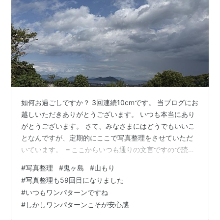
如何お過ごしですか？ 3回連続10cmです。 当ブログにお
越しいただきありがとうございます。 いつも本当にあり
がとうございます。 さて、みなさまにはどうでもいいこ
となんですが、定期的にここで写真整理をさせていただ
いています。 ＝ここからいつも通りの文言ですので読ま
なくてもいいです＝ 私はスマートフォンで写真を撮って
#
写真整理
#
鬼ヶ島
#
山もり
います。 その写真は分類ごとに（例えば、孫の写真と
#
写真整理も59回目になりました
か）整理します。 しかし、分類に含まれないしょうもな
#
いつもワンパターンですね
い（消すにはちょっと忍びない）写真がスマホの中に埋
#
しかしワンパターンこそが安心感
もれているわけです。そこでその埋もれている写真をこ