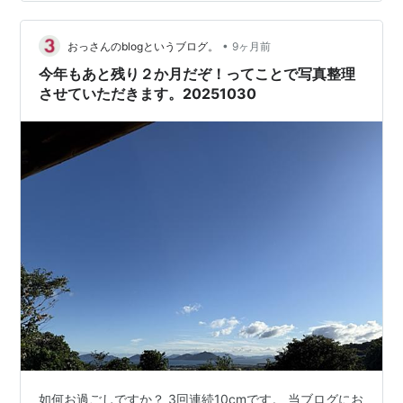
こで整理することで、スマホ本体のストレージも開放で
きるし、記事も出来ちゃうという素…
•
おっさんのblogというブログ。
9ヶ月前
今年もあと残り２か月だぞ！ってことで写真整理
させていただきます。20251030
如何お過ごしですか？ 3回連続10cmです。 当ブログにお