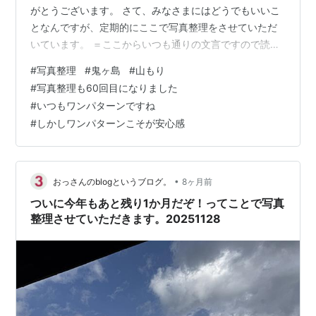
がとうございます。 さて、みなさまにはどうでもいいこ
となんですが、定期的にここで写真整理をさせていただ
いています。 ＝ここからいつも通りの文言ですので読ま
なくてもいいです＝私はスマートフォンで写真を撮って
#
写真整理
#
鬼ヶ島
#
山もり
います。その写真は分類ごとに（例えば、孫の写真と
#
写真整理も60回目になりました
か）整理します。しかし、分類に含まれないしょうもな
#
いつもワンパターンですね
い（消すにはちょっと忍びない）写真がスマホの中に埋
#
しかしワンパターンこそが安心感
もれているわけです。そこでその埋もれている写真をこ
こで整理することで、スマホ本体のストレージも開放で
きるし、記事も出来ちゃうという素晴らし…
•
おっさんのblogというブログ。
8ヶ月前
ついに今年もあと残り1か月だぞ！ってことで写真
整理させていただきます。20251128