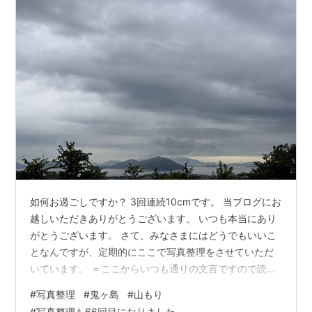
如何お過ごしですか？ 3回連続10cmです。 当ブログにお
越しいただきありがとうございます。 いつも本当にあり
がとうございます。 さて、みなさまにはどうでもいいこ
となんですが、定期的にここで写真整理をさせていただ
いています。 ＝ここからいつも通りの文言ですので読ま
なくてもいいです＝私はスマートフォンで写真を撮って
#
写真整理
#
鬼ヶ島
#
山もり
います。 その写真は分類ごとに（例えば、孫の写真と
#
写真整理も66回目になりました