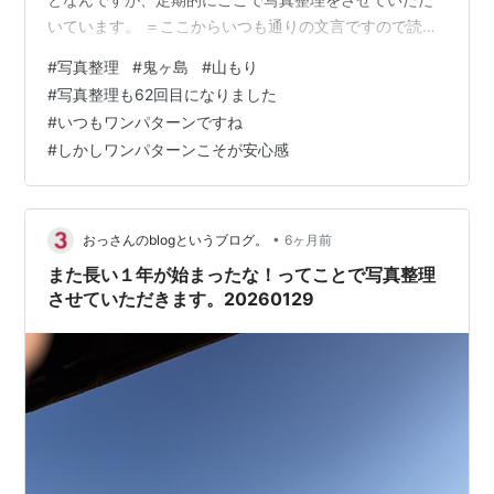
いています。 ＝ここからいつも通りの文言ですので読ま
なくてもいいです＝ 私はスマートフォンで写真を撮って
#
写真整理
#
鬼ヶ島
#
山もり
います。その写真は分類ごとに（例えば、孫の写真と
#
写真整理も62回目になりました
か）整理します。しかし、分類に含まれないしょうもな
#
いつもワンパターンですね
い（消すにはちょっと忍びない）写真がスマホの中に埋
#
しかしワンパターンこそが安心感
もれているわけです。そこでその埋もれている写真をこ
こで整理することで、スマホ本体のストレージも開放で
きるし、記事も出来ちゃうという素晴ら…
•
おっさんのblogというブログ。
6ヶ月前
また長い１年が始まったな！ってことで写真整理
させていただきます。20260129