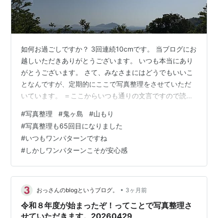
如何お過ごしですか？ 3回連続10cmです。 当ブログにお
越しいただきありがとうございます。 いつも本当にあり
がとうございます。 さて、みなさまにはどうでもいいこ
となんですが、定期的にここで写真整理をさせていただ
いています。 ＝ここからいつも通りの文言ですので読ま
なくてもいいです＝私はスマートフォンで写真を撮って
#
写真整理
#
鬼ヶ島
#
山もり
います。その写真は分類ごとに（例えば、孫の写真と
#
写真整理も65回目になりました
か）整理します。しかし、分類に含まれないしょうもな
#
いつもワンパターンですね
い（消すにはちょっと忍びない）写真がスマホの中に埋
#
しかしワンパターンこそが安心感
もれているわけです。そこでその埋もれている写真をこ
こで整理することで、スマホ本体のストレージも開放で
きるし、記事も出来ちゃうという素晴らし…
•
おっさんのblogというブログ。
3ヶ月前
令和８年度が始まったぞ！ってことで写真整理さ
せていただきます。20260429