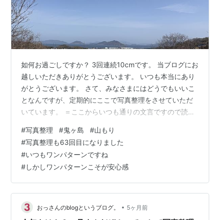
如何お過ごしですか？ 3回連続10cmです。 当ブログにお
越しいただきありがとうございます。 いつも本当にあり
がとうございます。 さて、みなさまにはどうでもいいこ
となんですが、定期的にここで写真整理をさせていただ
いています。 ＝ここからいつも通りの文言ですので読ま
なくてもいいです＝私はスマートフォンで写真を撮って
#
写真整理
#
鬼ヶ島
#
山もり
います。その写真は分類ごとに（例えば、孫の写真と
#
写真整理も63回目になりました
か）整理します。しかし、分類に含まれないしょうもな
#
いつもワンパターンですね
い（消すにはちょっと忍びない）写真がスマホの中に埋
#
しかしワンパターンこそが安心感
もれているわけです。そこでその埋もれている写真をこ
こで整理することで、スマホ本体のストレージも開放で
きるし、記事も出来ちゃうという素晴らし…
•
おっさんのblogというブログ。
5ヶ月前