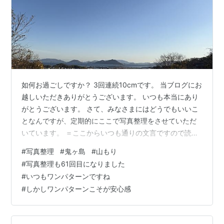
如何お過ごしですか？ 3回連続10cmです。 当ブログにお
越しいただきありがとうございます。 いつも本当にあり
がとうございます。 さて、みなさまにはどうでもいいこ
となんですが、定期的にここで写真整理をさせていただ
いています。 ＝ここからいつも通りの文言ですので読ま
なくてもいいです＝私はスマートフォンで写真を撮って
#
写真整理
#
鬼ヶ島
#
山もり
います。その写真は分類ごとに（例えば、孫の写真と
#
写真整理も61回目になりました
か）整理します。しかし、分類に含まれないしょうもな
#
いつもワンパターンですね
い（消すにはちょっと忍びない）写真がスマホの中に埋
#
しかしワンパターンこそが安心感
もれているわけです。そこでその埋もれている写真をこ
こで整理することで、スマホ本体のストレージも開放で
きるし、記事も出来ちゃうという素晴らし…