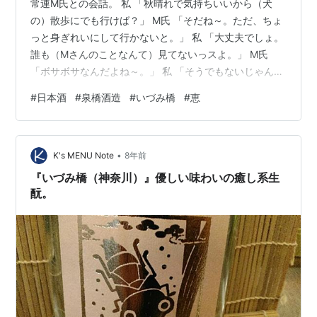
常連M氏との会話。 私 「秋晴れで気持ちいいから（犬
の）散歩にでも行けば？」 M氏 「そだね～。ただ、ちょ
っと身ぎれいにして行かないと。」 私 「大丈夫でしょ。
誰も（Mさんのことなんて）見てないっスよ。」 M氏
「ボサボサなんだよね～。」 私 「そうでもないじゃん」
M氏 「かと言ってあんまり短く切ると、動物虐待だと思
#
日本酒
#
泉橋酒造
#
いづみ橋
#
恵
われたりして。」 ……？？ 私 「ん？身ぎれいにするの
は…、ワンちゃん？」 M氏 「もちろん。自分なんかどう
でもいいわ。」 私 「なるほど…。」 と、妙に納得してし
•
まったのだが…。 それは失礼千万というべきか。
K's MENU Note
8年前
・・・・・ そんな氏が、最近好んで飲んでいるお酒がこ
『いづみ橋（神奈川）』優しい味わいの癒し系生
ちら。 造るのは…
酛。