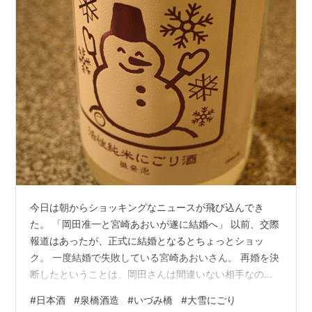
今日は朝からショッキングなニュースが飛び込んでき
た。 「岡田准一と宮崎あおいが遂に結婚へ」 以前、交際
報道はあったが、正式に結婚となるとちょっとショッ
ク。 一度結婚で失敗している宮崎あおいさん。 再婚を決
断したということは、岡田さんは間違いない相手なのだ
ろう。 幸せになって、さらに輝いて頂けたら…（涙）
#
日本酒
#
泉橋酒造
#
いづみ橋
#
大雪にごり
・・・・・ さて、気を取り直して、お酒の紹介。しばし