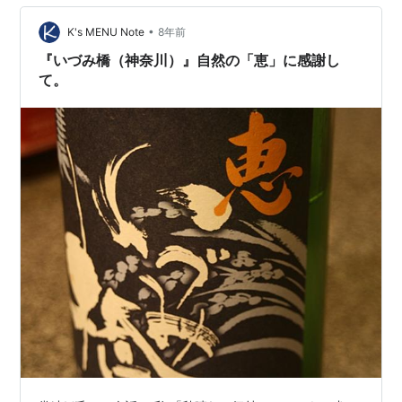
粉大量吸引」のリスクに比べたら、まだマシ。 高地練習
•
のような効果が期待できたり？ とにかく、早いとこ花粉
K's MENU Note
8年前
が収束してくれるのを願う。 ・・・・・ そして、いよい
『いづみ橋（神奈川）』自然の「恵」に感謝し
よ本格的な「春」間近。 …
て。