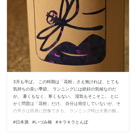
3月も半ば。 この時期は「花粉」さえ無ければ、とても
気持ちの良い季節。 ランニングには絶好の気候なのだ
が。 暑くもなく、寒くもない。 湿気もそこそこ。 とに
かく問題は「花粉」だけ。 自分は発症していないが、そ
の辛さは容易に想像できる。 ランニング時は大量の酸素
を吸引するので、一緒に花粉も吸いこんで発症するのが
#
日本酒
#
いづみ橋
#
キラキラとんぼ
怖い。 致し方ないので、マスクを付けて走ることに。 当
然、呼吸しづらい。 酸欠の危険まである。 それでも「花