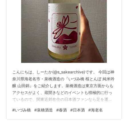
米麹味噌
≪その他≫
U R L：
http://www.izumibashi.com
ブログ：
http://d.hatena.ne.jp/izumibashi/
こんにちは、しーたか(@s_sakearchive)です。 今回は神
奈川県海老名市・泉橋酒造の『いづみ橋 桜とんぼ 純米吟
醸 山田錦』をご紹介します。泉橋酒造は東京方面からも
アクセスがよく、蔵開きなどのイベントも積極的に行っ
ているので、関東近郊在住の日本酒ファンなら足を運ん
だことがある方も多いのではないでしょうか。私も何度
#
いづみ橋
#
泉橋酒造
#
春酒
#
日本酒
#
海老名
かお邪魔しています。 この蔵の特徴は、なんといっても
酒米の自家栽培。蔵のすぐ脇に田んぼが広がっていて、
いつ行っても気持ちのいい風景なんですよね。海老名駅