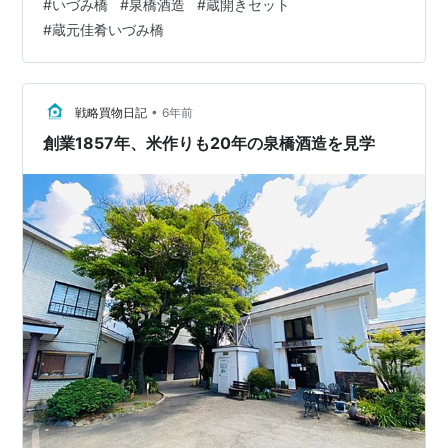
#
いづみ橋
#
泉橋酒造
#
蔵開きセット
ちで蔵開きセットが用意されており、 クール便送料込み
#
蔵元佳肴いづみ橋
でこのお値段、そしてこの内容…！ いままで他もいろい
ろ見た中で、いちばんいいきき酒セット🍶 ・お酒はすべ
て300mlサイズ！それも5種類（うち1種は四合瓶で5千円
超するものだとか…！） ・酒粕も付いてる！ ・オリジナ
•
戦略買物日記
6年前
ルのお猪口付き（毎…
創業1857年、米作りも20年の泉橋酒造を見学