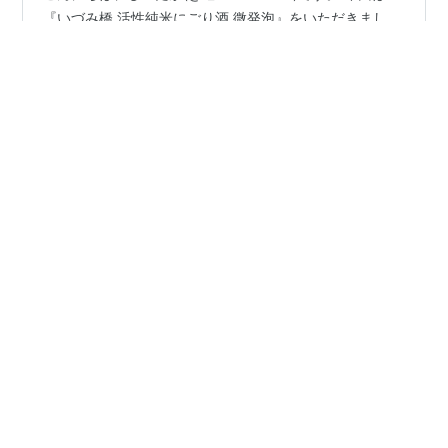
こんにちは、しーたか(@s_sakearchive)です。 今回は
『いづみ橋 活性純米にごり酒 微発泡』をいただきまし
た。神奈川県海老名市の泉橋酒造のお酒です。 泉橋酒造