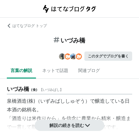
はてなブログ トップ
いづみ橋
このタグでブログを書く
言葉の解説
ネットで話題
関連ブログ
いづみ橋
(
食
)
【
いづみばし
】
泉橋酒造(株)（いずみばししゅぞう）で醸造している日
本酒の銘柄名。
「酒造りは米作りから」を信念に農業から精米・醸造ま
解説の続きを読む
で一貫して取り組む栽培醸造蔵の代表銘柄名です。
いづみ橋は、すべて純米醸造100％です。全製品の平均