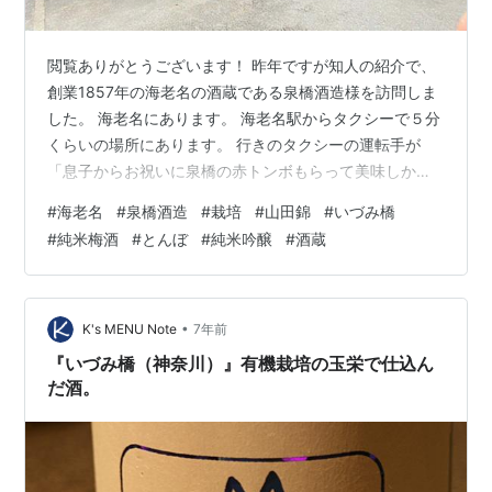
閲覧ありがとうございます！ 昨年ですが知人の紹介で、
創業1857年の海老名の酒蔵である泉橋酒造様を訪問しま
した。 海老名にあります。 海老名駅からタクシーで５分
くらいの場所にあります。 行きのタクシーの運転手が
「息子からお祝いに泉橋の赤トンボもらって美味しかっ
た！」 と力説してました。 地元ではかなり有名なようで
#
海老名
#
泉橋酒造
#
栽培
#
山田錦
#
いづみ橋
行きのタクシーの中でも評判です。 「夏子の酒」や獺祭
#
純米梅酒
#
とんぼ
#
純米吟醸
#
酒蔵
の「逆境経営」しか読んだことないのですが、こんなレ
ベルの日本酒🍶知識で見学に挑戦しました。 海老名駅に
は来年早い段階で小田急ロマンスカーミュージアムが出
来るようです。 『待ち遠しい海老名のロマンスカーミュ
•
K's MENU Note
7年前
ージアム』小田急海老名駅に…
『いづみ橋（神奈川）』有機栽培の玉栄で仕込ん
だ酒。