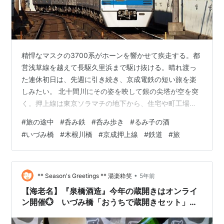
精悍なマスクの3700系がホーンを響かせて疾走する。都
営浅草線を越えて長駆久里浜まで駆け抜ける。晴れ渡っ
た連休初日は、先週に引き続き、京成電鉄の短い旅を楽
しみたい。 北十間川にその姿を映して銀の尖塔が空を突
く。押上線は東京ソラマチの地下から、住宅や町工場が
密集する下町を掻き分け、青砥で京成本線に連絡する。
#
旅の途中
#
呑み鉄
#
呑み歩き
#
るみ子の酒
羽田空港と成田空港を結ぶルートを担う押上線、多くの
#
いづみ橋
#
木根川橋
#
京成押上線
#
鉄道
#
旅
特急・快速が途中駅に止まらずに爆走する。成田空港行
きのアクセス特急を1本やり過ごして、ボクは青砥行き各
駅停車に乗り込むのだ。 ひとつ目の京成曳舟駅を越えた
あたりで擦れ違った羽田空港行きは、京浜急行の紅い
•
** Season's Greetings ** 湯楽粋笑
5年前
1000系電車だ。 木根川橋から 水道路…
【海老名】『泉橋酒造』今年の蔵開きはオンライ
ン開催💮 いづみ橋「おうちで蔵開きセット」が
お手軽＆超お得！