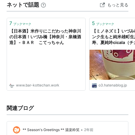
ネットで話題
もっと見る
前には直営の居酒屋『サケとアテ 蔵元佳肴 いづみ橋』も
運営しています。ドメーヌスタイルにとどまらず、田ん
ぼから食卓まで一気通…
7
5
ブックマーク
ブックマーク
【日本酒】米作りにこだわった神奈川
【ミノネズミ】いづみ
の日本酒！いづみ橋【神奈川・泉橋酒
ンク生もと純米雄町生
造】 - ＢＡＲ こてっちゃん
寿、夏純吟cicala（
【ギャラガ】 - 日本
んが何か言うとるわ。( 
www.bar-kottechan.work
o3.hatenablog.jp
関連ブログ
•
** Season's Greetings ** 湯楽粋笑
2年前