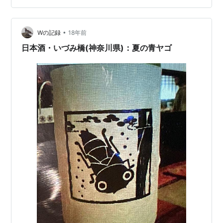
日本酒が続く。 以前も何度か入れたことがある「いづみ
橋」 ブログに登場するのは初めて。 造るのは、安政４年
•
創業、神奈川県海老名市にある「泉橋酒造」 全量「純米
Wの記録
18年前
酒造り」の酒蔵。 「酒造りは米作りから」 これが泉橋酒
日本酒・いづみ橋(神奈川県)：夏の青ヤゴ
造さんのモットー。 自分たちで…