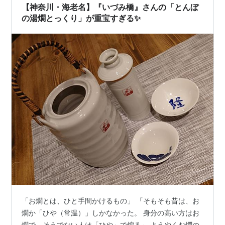
【神奈川・海老名】『いづみ橋』さんの「とんぼ
の湯燗とっくり」が重宝すぎる✨
「お燗とは、ひと手間かけるもの」 「そもそも昔は、お
燗か「ひや（常温）」しかなかった。 身分の高い方はお
燗で、そうでない人は「ひや」で煽る」 ようやくお燗の