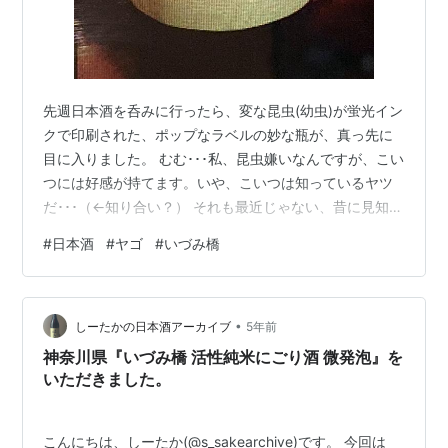
先週日本酒を呑みに行ったら、変な昆虫(幼虫)が蛍光イン
クで印刷された、ポップなラベルの妙な瓶が、真っ先に
目に入りました。 むむ･･･私、昆虫嫌いなんですが、こい
つには好感が持てます。いや、こいつは知っているヤツ
だ･･･（←知り合い？） それも最近じゃない、昔に見知っ
た･･･ ←検索中あれだ･･･子供の頃の登山で、高原の沼地
#
日本酒
#
ヤゴ
#
いづみ橋
でよく捕まえた･･･「ヤゴだ！」 標高2000m以上のあ
の、霧立つステキな空間を思い出して、それだけでいい
気分。 「ヤゴ」はトンボの幼虫で、涼しい気候と綺麗な
•
水がある処でしか生きられないんです。つまり、農薬た
しーたかの日本酒アーカイブ
5年前
っぷりの田んぼには絶対に居ない。 これをラベルにする
神奈川県『いづみ橋 活性純米にごり酒 微発泡』を
なんて、何だかた…
いただきました。