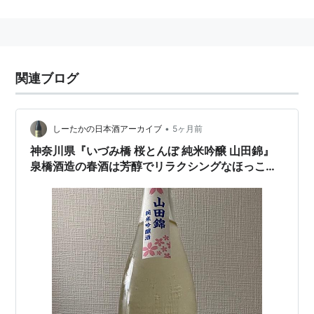
に日本酒度+9.
≪会社情報≫
会社名 ： 泉橋酒造株式会社
関連ブログ
創 業 ： 江戸・安政４年（1857年）
資本金 ： 2,000万円
住 所 ： 〒243-0435 神奈川県海老名市下今泉5
•
しーたかの日本酒アーカイブ
5ヶ月前
丁目5番1号
神奈川県『いづみ橋 桜とんぼ 純米吟醸 山田錦』
電 話 ： 046-231-1338 FAX ： 046-233-
泉橋酒造の春酒は芳醇でリラクシングなほっこり
1452
する一本です。
代表者 ： 橋場友一（６代目）
杜 氏 ： 小原 彦人（南部杜氏）
≪製品情報≫
主な銘柄名： いづみ橋、吟の泉、とんぼラベル、山田
十郎（リキュール）
主な製品 ： 清酒、リキュール（梅酒、いちご酒）、