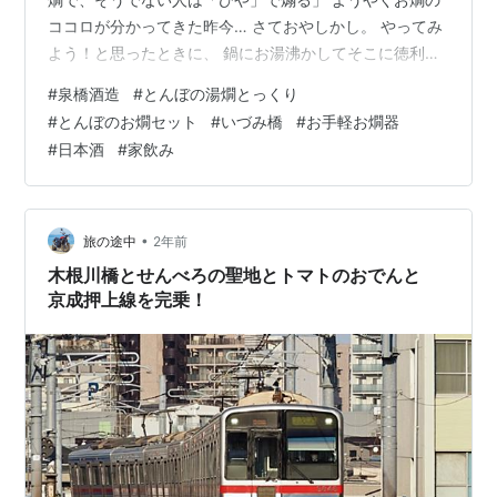
ココロが分かってきた昨今… さておやしかし。 やってみ
よう！と思ったときに、 鍋にお湯沸かしてそこに徳利入
れて… ああもう！ メンドクサイ！！ 早く飲みたい😂 そ
#
泉橋酒造
#
とんぼの湯燗とっくり
んなときに見つけたこちら、 海老名にある栽培醸造蔵
#
とんぼのお燗セット
#
いづみ橋
#
お手軽お燗器
（自ら酒造好適米を作っている蔵）の 『泉橋酒造』さん
#
日本酒
#
家飲み
の、 「とんぼの湯燗とっくり」 これ、最高💕 これは1合
徳利タイプ（厳密には150mlなので少々小さ目だけど）
取っ手の付いている入れ物に、 やかんで沸かしたお湯
（熱湯）を7～8分…
•
旅の途中
2年前
木根川橋とせんべろの聖地とトマトのおでんと
京成押上線を完乗！