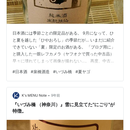
日本酒には季節ごとの限定品がある。 9月になって、ひ
と夏を越した「ひやおろし」の季節だが… いまだに紹介
できていない「夏」限定のお酒がある。 「ブログ用に」
と購入した一眼レフカメラ（ヤフオクで買った中古品）
早々に壊れてしまって画像が撮れない…。 再度、中古品
を買うべきか思案しているうちに、8月も終わり。 さす
#
日本酒
#
泉橋酒造
#
いづみ橋
#
夏ヤゴ
がに季節外れになってしまうので、スマホ撮影で妥協し
よう。 ピンク色のラベルに「ヤゴ」のデザイン。
【MOMO】は、 「ノゲ」という米の籾（もみ）について
•
いるヒゲのような部分があり、 そこがピンク色をしてい
K's MENU Note
9年前
ることから名付けられたそう。 そして【13】は 赤とんぼ
『いづみ橋 （神奈川）』雪に見立てた"にごり"が
のヤゴが13回脱皮するからだ…
特徴。