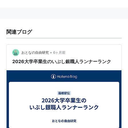
*
リスト
：
リスト::ジャニーズ関連キーワード//固有名詞
いぶし銀
(
一般
)
【
いぶしぎん
】
華やかさに欠けるが実力はあることの例え。「ベテラ
関連ブログ
ン」的な意味合いを持つ。
銀をいぶしたものは、つやが失われ、味わいのある灰色
•
になることから。
おとなの自由研究
6ヶ月前
2026大学卒業生のいぶし銀職人ランナーランク
活用例：「モーガン・フリーマンってさぁ、―だよね
ぇ」
プロ野球界では現役時代の
高木守道
や、川相昌弘、宮本
慎也に対して使用される。