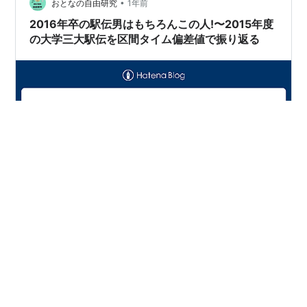
•
おとなの自由研究
1年前
2016年卒の駅伝男はもちろんこの人!〜2015年度
の大学三大駅伝を区間タイム偏差値で振り返る
おとなの喧々諤々、箱根駅伝。 歴代の駅伝男ランクを作
るべく、 徐々に年代を振り返っていくシリーズ。 今回は
2015年度シーズンを振り返り、 2016年卒の駅伝男を決
めていきたい。 青学の連覇を支えた神野、久保田、 東洋
の服部勇馬らが候補の中で 2016年卒の大学駅伝界の駅伝