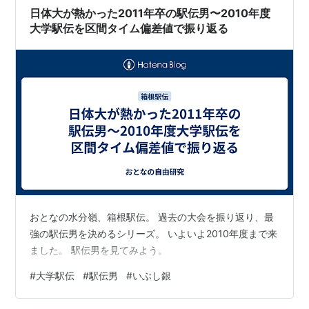
向けラブコメや異世界/ラノベ系作品などで多く使われる
日体大が熱かった2011年卒の駅伝男〜2010年度
属性です。そのため、少年漫画や「俺TUEEE…
大学駅伝を区間タイム偏差値で振り返る
おとなの水分嶺、箱根駅伝。 過去の大会を振り返り、最
強の駅伝男を決めるシリーズ。 いよいよ2010年度まで来
ました。 駅伝男を見てみよう。
#
大学駅伝
#
駅伝男
#
いぶし銀