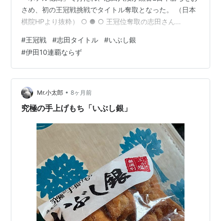
さめ、初の王冠戦挑戦でタイトル奪取となった。 （日本
棋院HPより抜粋） ○ ● ○ 王冠位奪取の志田さん
（34）、天元戦では一力さんに3連敗の苦杯でしたが、
#
王冠戦
#
志田タイトル
#
いぶし銀
いぶし銀の強さは本物。連覇記録9でストップした伊田さ
#
伊田10連覇ならず
ん（31）、地味な棋風に惑わされたか・・・。 東京中心
の囲碁界ですが、関西、中部も競い合ってレベルを上げ
てほしいですね。 ○ ● ○ １年前の記事（2024-12-
06）：第65期王冠戦／伊田が9連覇達成！
•
Mr.小太郎
8ヶ月前
究極の手上げもち「いぶし銀」