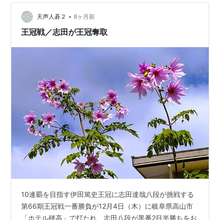
•
天声人碁２
8ヶ月前
王冠戦／志田が王冠奪取
10連覇を目指す伊田篤史王冠に志田達哉八段が挑戦する
第66期王冠戦一番勝負が12月4日（木）に岐阜県高山市
「ホテル穂高」で打たれ、志田八段が黒番2目半勝ちをお