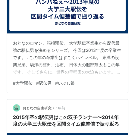
おとなのロマン、箱根駅伝。 大学駅伝卒業生から歴代最
強の駅伝男を決めるシリーズ。 今回は2013年度の卒業生
です。 . この年の卒業生はすごくハイレベル。 東洋の設
楽兄弟、駒澤の窪田、油布、 日体大の服部翔太もこの年
です。 そしてさらに、世界の早稲田の大迫もいます。 さ
あ、史上最強ハイレベルの駅伝男は誰?
#
大学駅伝
#
駅伝男
#
いぶし銀
•
おとなの自由研究
1年前
2015年卒の駅伝男はこの双子ランナー〜2014年
度の大学三大駅伝を区間タイム偏差値で振り返る