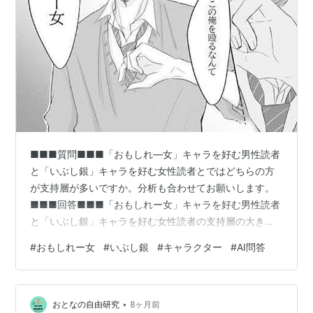
■■■質問■■■「おもしれ―女」キャラを好む男性読者
と「いぶし銀」キャラを好む女性読者とではどちらの方
が支持層が多いですか。分析も合わせてお願いします。
■■■回答■■■「おもしれー女」キャラを好む男性読者
と「いぶし銀」キャラを好む女性読者の支持層の大きさ
について、現状の公的な調査や読者総数ベースの明確な
#
おもしれー女
#
いぶし銀
#
キャラクター
#
AI問答
数量比較データは存在していません。ただし、キャラク
ター人気や属性の傾向から分析することは可能です。▶
男性読者の「おもしれー女」キャラ支持・「おもしれー
•
女」は、基本的に男性キャラクター視点または男性読者
おとなの自由研究
8ヶ月前