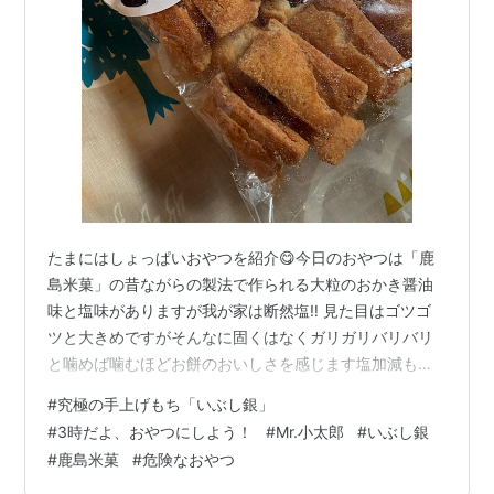
たまにはしょっぱいおやつを紹介😋今日のおやつは「鹿
島米菓」の昔ながらの製法で作られる大粒のおかき醤油
味と塩味がありますが我が家は断然塩‼️ 見た目はゴツゴ
ツと大きめですがそんなに固くはなくガリガリバリバリ
と噛めば噛むほどお餅のおいしさを感じます塩加減もよ
い塩梅😊 食べだすと止まらない危険なおやつです😆 ラン
#
究極の手上げもち「いぶし銀」
キング参加中食べ物 ランキング参加中ライフスタイル ラ
#
3時だよ、おやつにしよう！
#
Mr.小太郎
#
いぶし銀
ンキング参加中お写んぽ日記 ランキング参加中【公式】
#
鹿島米菓
#
危険なおやつ
2025年開設ブログ