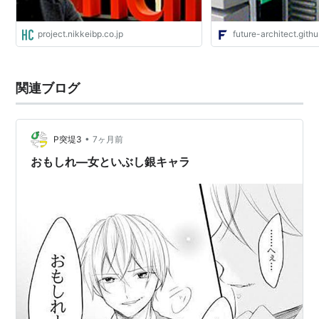
project.nikkeibp.co.jp
future-architect.githu
関連ブログ
•
P突堤3
7ヶ月前
おもしれ―女といぶし銀キャラ