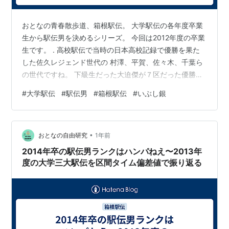
おとなの青春散歩道、箱根駅伝。 大学駅伝の各年度卒業
生から駅伝男を決めるシリーズ。 今回は2012年度の卒業
生です。 . 高校駅伝で当時の日本高校記録で優勝を果た
した佐久レジェンド世代の 村澤、平賀、佐々木、千葉ら
の世代ですね。 下級生だった大迫傑が７区だった優勝と
いう、スーパーチームでした。 そんなメンバーを含ん
#
大学駅伝
#
駅伝男
#
箱根駅伝
#
いぶし銀
で、大学駅伝界では、 誰が駅伝男になったのか、見てみ
ましょう。
•
おとなの自由研究
1年前
2014年卒の駅伝男ランクはハンパねえ〜2013年
度の大学三大駅伝を区間タイム偏差値で振り返る