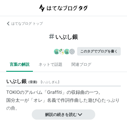
はてなブログ トップ
いぶし銀
このタグでブログを書く
言葉の解説
ネットで話題
関連ブログ
いぶし銀
(
音楽
)
【
いぶしぎん
】
TOKIOのアルバム「Graffiti」の収録曲の一つ。
国分太一が「オレ」名義で作詞作曲した遊び心たっぷり
の曲。
解説の続きを読む