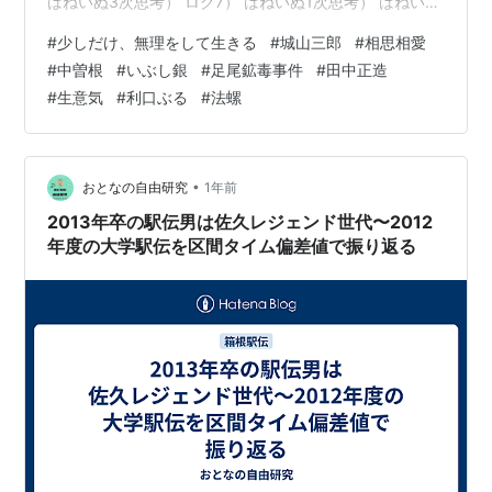
はねいぬ3次思考） ログ7） はねいぬ1次思考） はねいぬ
2次思考） はねいぬ3次思考） ログ8） はねいぬ1次思
#
少しだけ、無理をして生きる
#
城山三郎
#
相思相愛
考） はねいぬ2次思考） はねいぬ3次思考） ログ9）（棋
#
中曽根
#
いぶし銀
#
足尾鉱毒事件
#
田中正造
士の中原さんのお話として） はねいぬ1次思考） はねい
#
生意気
#
利口ぶる
#
法螺
ぬ2次思考） はねいぬ3次思考思考） ログ10）（足尾鉱
毒事件での田中正造は） はねいぬ1次思考） はねいぬ2次
思考） ログ6） （広田さんは妻が）自殺した…
•
おとなの自由研究
1年前
2013年卒の駅伝男は佐久レジェンド世代〜2012
年度の大学駅伝を区間タイム偏差値で振り返る