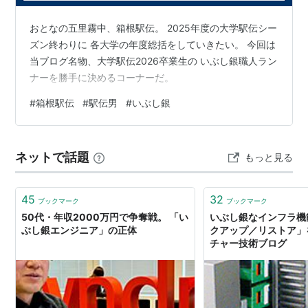
おとなの五里霧中、箱根駅伝。 2025年度の大学駅伝シー
ズン終わりに 各大学の年度総括をしていきたい。 今回は
当ブログ名物、大学駅伝2026卒業生の いぶし銀職人ラン
ナーを勝手に決めるコーナーだ。
#
箱根駅伝
#
駅伝男
#
いぶし銀
ネットで話題
もっと見る
45
32
ブックマーク
ブックマーク
50代・年収2000万円で争奪戦。 「い
いぶし銀なインフラ機
ぶし銀エンジニア」の正体
クアップ／リストア」を
チャー技術ブログ