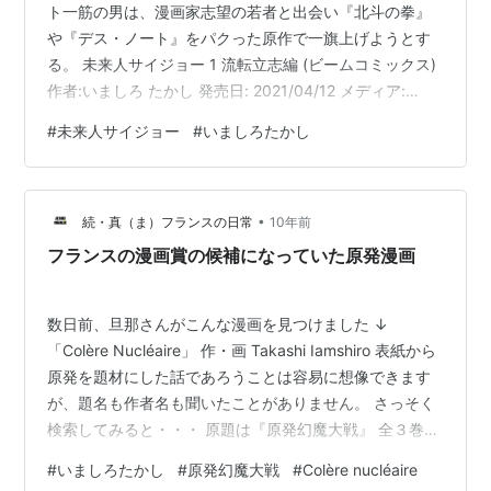
ト一筋の男は、漫画家志望の若者と出会い『北斗の拳』
や『デス・ノート』をパクった原作で一旗上げようとす
ぼくトンちゃん (ビームコミック
る。 未来人サイジョー 1 流転立志編 (ビームコミックス)
ス)
作者:いましろ たかし 発売日: 2021/04/12 メディア:
作者:
いましろたかし
Kindle版 いましろたかし神様のストーリー漫画。味わい
出版社/メーカー:
エンターブレイン
#
未来人サイジョー
#
いましろたかし
発売日:
2002/12
が深い。 物語としては上記に書いたような粗筋ではあっ
メディア:
コミック
て、その顛末、行き着く先はどこなのかという興味もあ
クリック
: 21回
るのだけれど、いましろ漫画というのは、そういうもの
この商品を含むブログ (9件) を見る
•
ではなくてリズムというかグルーブというか雰囲気とい
続・真（ま）フランスの日常
10年前
うかビート感というか、読んでいる間の心地を楽しむも
フランスの漫画賞の候補になっていた原発漫画
釣れんボーイ (ビームコミックス)
の…
作者:
いましろたかし
数日前、旦那さんがこんな漫画を見つけました ↓
出版社/メーカー:
エンターブレイン
発売日:
2002/07
「Colère Nucléaire」 作・画 Takashi Iamshiro 表紙から
メディア:
コミック
原発を題材にした話であろうことは容易に想像できます
購入
: 1人
クリック
: 24回
が、題名も作者名も聞いたことがありません。 さっそく
この商品を含むブログ (27件) を見る
検索してみると・・・ 原題は『原発幻魔大戦』 全３巻
作者は、いましろたかし（５５歳） 日本でこの作品が掲
#
いましろたかし
#
原発幻魔大戦
#
Colère nucléaire
載・発行されたのは、２０１１〜１３年にかけてです