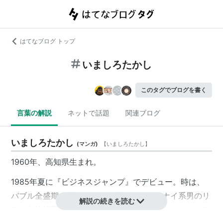
はてなブログ トップ
いましろたかし
このタグでブログを書く
言葉の解説
ネットで話題
関連ブログ
いましろたかし
(
マンガ
)
【
いましろたかし
】
1960年、高知県生まれ。
1985年夏に『ビジネスジャンプ』でデビュー。時は、
バブル全盛期。時代から取り残されたモテナイ系男のリ
解説の続きを読む
アル心情描写と、
オフ・ビート
なギャグセンスで、コア