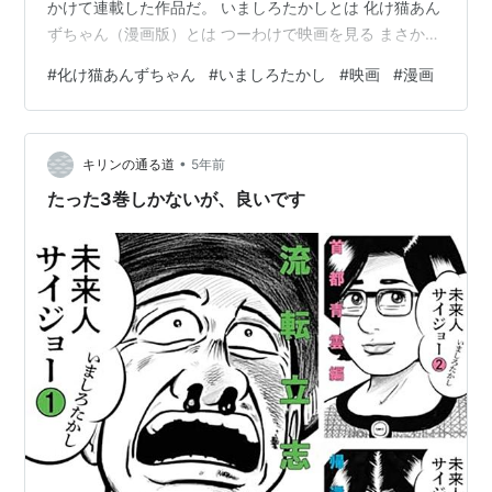
発売日:
2007/09/25
かけて連載した作品だ。 いましろたかしとは 化け猫あん
メディア:
コミック
ずちゃん（漫画版）とは つーわけで映画を見る まさかの
購入
: 6人
クリック
: 47回
続編『化け猫あんずちゃん 風雲編』 いましろたかしとは
この商品を含むブログ (44件) を見る
#
化け猫あんずちゃん
#
いましろたかし
#
映画
#
漫画
まず、いましろたかし先生について紹介しよう。いまし
ろ たかし先生は、高知県出身の漫画家である。"知る人ぞ
知る"名作を数多く描いている巨匠であり、初期は自意識
デメキング 完結版
•
過剰な若者の空回りを、近年は脱力した30代から40代の
キリンの通る道
5年前
作者:
いましろたかし
男性が主人公の漫画を主に描いていた。その独特な作風
たった3巻しかないが、良いです
出版社/メーカー:
太田出版
から、「平成のつげ…
発売日:
2007/07/19
メディア:
単行本
購入
: 7人
クリック
: 161回
この商品を含むブログ (77件) を見る
ラララ劇場 (ビームコミックス)
作者:
いましろたかし
出版社/メーカー:
エンターブレイン
発売日:
2005/07/25
メディア:
コミック