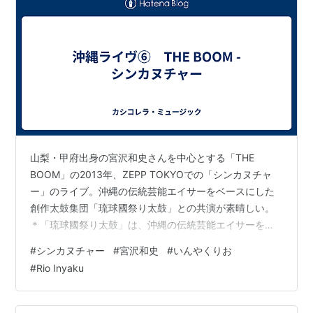
山梨・甲府出身の宮沢和史さんを中心とする「THE
BOOM」の2013年、ZEPP TOKYOでの「シンカヌチャ
ー」のライブ。沖縄の伝統芸能エイサーをベースにした
創作太鼓集団「琉球國祭り太鼓」との共演が素晴しい。
＊「琉球國祭り太鼓」は、沖縄の伝統芸能エイサーをベ
ースに、空手の型を取り入れた独自の振り付けとダイナ
#
シンカヌチャー
#
宮沢和史
#
いんやくりお
ミックなバチさばきで、若者に圧倒的な人気を誇る創作
#
Rio Inyaku
太鼓集団。 また、この曲に込められたメッセージに心惹
かれる。シンカヌチャーとは、沖縄語で「仲間たち」と
いう意味（「シンカ」＝仲間、「ヌチャー」＝たち）。