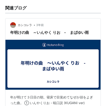
関連ブログ
•
カシコレラ
3年前
年明けの曲 ～いんやく りお - まばゆい雨
年が明けて３日目の朝。寝床で目覚めてなぜか頭をよぎ
った曲。 ① いんやくりお - 暁口説 (KUGANI ver)