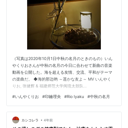
（写真は2020年10月1日中秋の名月のときのもの）いん
やくりおさんが中秋の名月の今日に合わせて新曲の音楽
動画を公開した。海を超える友情、交流、平和がテーマ
の楽曲だ。 ◆海的那边哟 ～遥かな友よ～ MV いんやく
りお, 张健辉 & 福建师范大学闽琉太鼓队
www.youtube.com 「海を超える友情を歌おう」という
#
いんやくりお
#
印鑰理央
#
Rio Iyaku
#
中秋の名月
りおさんの呼びかけに中国・安徽省の张健辉さんが美し
い詩と旋律を提供してくれた。りおさんが編曲・音源制
作。歌唱は、りおさんと张健辉さん。そして、福建省の
•
大学生が囃子と演舞映像の提供で参加している。りおさ
カシコレラ
4年前
んの口説（ラップ）も素敵だ。「山川異域 風月同天」と