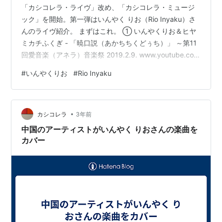
「カシコレラ・ライヴ」改め、「カシコレラ・ミュージ
ック」を開始。第一弾はいんやく りお（Rio Inyaku）さ
んのライヴ紹介。 まずはこれ。 ① いんやくりお＆ヒヤ
ミカチふくぎ - 「暁口説（あかちちくどぅち）」 ～第11
回愛音楽（アネラ）音楽祭 2019.2.9. www.youtube.com
（参考）ヒヤミカチふくぎhttps://www.npo-
#
いんやくりお
#
Rio Inyaku
fukugi.com/hiyamikachi.php 彼のライヴ映像の中で僕が
大好きなものの１つ。何度再生しただろう....しかも、つ
いつい2度も3度も繰り返し視聴してしまう。彼が高校生
•
の時、障がいをもった人たちと一緒に出場した音楽祭の
カシコレラ
3年前
舞台。…
中国のアーティストがいんやく りおさんの楽曲を
カバー