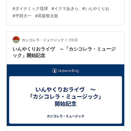
もある、イクマあきらさんは沖縄在住（出身は福岡県）
#
ダイナミック琉球
#
イクマあきら
#
いんやくりお
（注１）。作詞は沖縄・小浜島出身の詩人・演出家・平
#
平田大一
#
昇龍祭太鼓
田大一さん（注2）。共演している昇竜祭太鼓は東京を拠
点とする創作エイサー団体だ（注3）。 世界遺産・今帰
仁城址で撮影されたと思われるこのプロモーションヴィ
デオも迫力がある。◆ダイナミック琉球/イクマあきら
•
カシコレラ・ミュージック
3年前
youtu.be 尚、いんや…
いんやくりおライヴ ～「カシコレラ・ミュージ
ック」開始記念