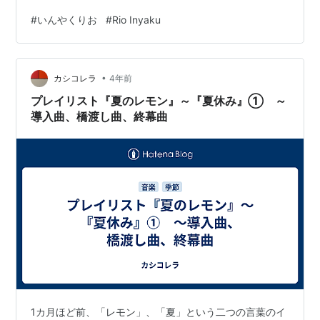
様々な町の人と知り合い、海外との共同プロジェクトに
#
いんやくりお
#
Rio Inyaku
も取り組んだ。 ・オンラインで受けた大学の授業では、
沖縄の芸能が社会で果たしてきた役割について考えさせ
られた。自分自身が身動きがとれない状況にあって感じ
•
たことは、社会には様々な生き苦しさがあること。社会
カシコレラ
4年前
がもたらす痛みに対して、芸能（performing arts）はそ
プレイリスト『夏のレモン』～『夏休み』① ～
の場しのぎの鎮痛剤でなく、治…
導入曲、橋渡し曲、終幕曲
1カ月ほど前、「レモン」、「夏」という二つの言葉のイ