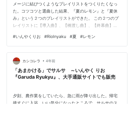
メージに結びつくようなプレイリストをつくりたくなっ
た。コツコツと選曲した結果、『夏のレモン』と『夏休
み』という２つのプレイリストができた。 この２つのプ
レイリストに【導入曲】、【橋渡し曲】、【終幕曲】を
加えてひとまとまりのものにした。 いんやく りおさんの
#
いんやくりお
#
RioInyaku
#
夏
#
レモン
楽曲が【導入曲】と【終幕曲】にピッタリだったのでニ
ンマリ。全ての曲のURLはこちらプレイリス：『夏のレ
モン』～『夏休み』② ～全曲
•
https://kasikorera2020.hatenadiary.com/entry/2022/0
カシコレラ
4年前
8/18/102230 ------------------…
「あまかける」でサルサ ～いんやく りお
『Garuda Ryukyu』、大手通販サイトでも販売
夕刻、農作業をしていたら、急に雨が降り出した。帰宅
後すぐに入浴。いい気分になったところで、サルサのス
テップを踏みたくなった。 選曲した音楽に合わせてサル
サ風にステップを踏んだ。選曲した数曲の中で一番、心
地よくステップを踏めたのが、意外にもこの曲だった。
◆いんやく りお「あまかける」 www.youtube.com この