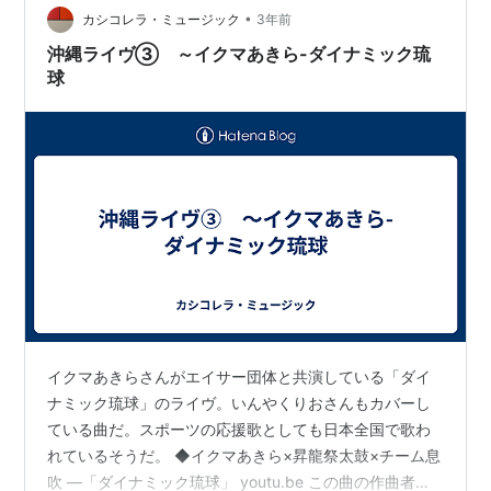
沖縄出身者だけでなく、世界の様々な場所で沖縄の風習
•
カシコレラ・ミュージック
3年前
を大切にして暮らしている県系人や、沖…
沖縄ライヴ③ ～イクマあきら-ダイナミック琉
球
イクマあきらさんがエイサー団体と共演している「ダイ
ナミック琉球」のライヴ。いんやくりおさんもカバーし
ている曲だ。スポーツの応援歌としても日本全国で歌わ
れているそうだ。 ◆イクマあきら×昇龍祭太鼓×チーム息
吹 ―「ダイナミック琉球」 youtu.be この曲の作曲者で