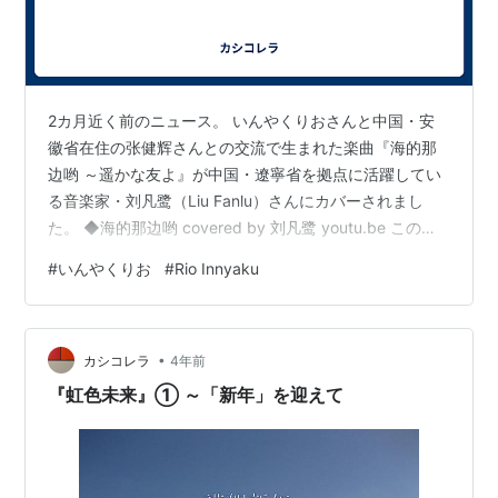
2カ月近く前のニュース。 いんやくりおさんと中国・安
徽省在住の张健辉さんとの交流で生まれた楽曲『海的那
边哟 ～遥かな友よ』が中国・遼寧省を拠点に活躍してい
る音楽家・刘凡鹭（Liu Fanlu）さんにカバーされまし
た。 ◆海的那边哟 covered by 刘凡鹭 youtu.be この件
についてのりおさんのコメントを紹介します。（『ぼく
#
いんやくりお
#
Rio Innyaku
の楽曲が中国のアーティストにカバーされました』
（『いんやく りおブログ』より）https://rioinyaku.ti-
da.net/e12445279.html 「中国のシンガーの刘凡鹭さん
•
が、ぼくの楽曲「海的那边哟」をカバーして下さいまし
カシコレラ
4年前
た！ 自分の楽曲がカバ…
『虹色未来』① ～「新年」を迎えて