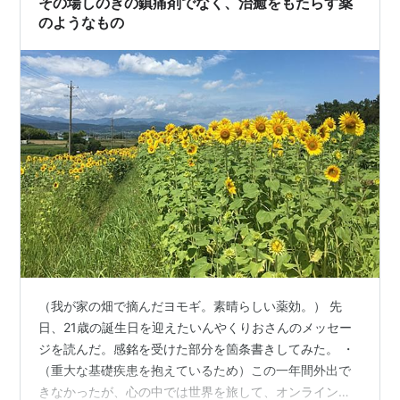
その場しのぎの鎮痛剤でなく、治癒をもたらす薬
いう口説（＊注）は、130…
のようなもの
（我が家の畑で摘んだヨモギ。素晴らしい薬効。） 先
日、21歳の誕生日を迎えたいんやくりおさんのメッセー
ジを読んだ。感銘を受けた部分を箇条書きしてみた。 ・
（重大な基礎疾患を抱えているため）この一年間外出で
きなかったが、心の中では世界を旅して、オンラインで