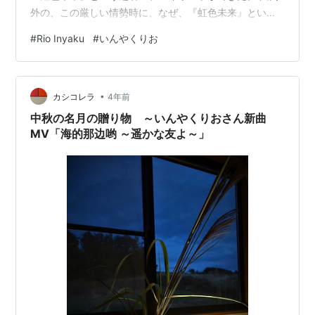
外の、この厳しい情勢時に、なぜ、『虹色未来』という
タイトルになったのか？主に３つの理由がある。 １．コ
#
Rio Inyaku
#
いんやくりお
ンセプトにあった好きな曲を選曲していく過程で、いん
やく りおさんが世界各国のミュージシャンと共演すると
いうイメージのプレイリストになった。いんやく りおさ
•
んに対して、私が連想するのが虹であり、彼はまさに私
カシコレラ
4年前
にとっての「虹色未来」のメッセンジャーなのだ。 ２．
中秋の名月の贈り物 ～いんやくりおさん新曲
現在の厳しい情勢は、歴史の大きな転…
MV「海的那边哟 ～遥かな友よ～」