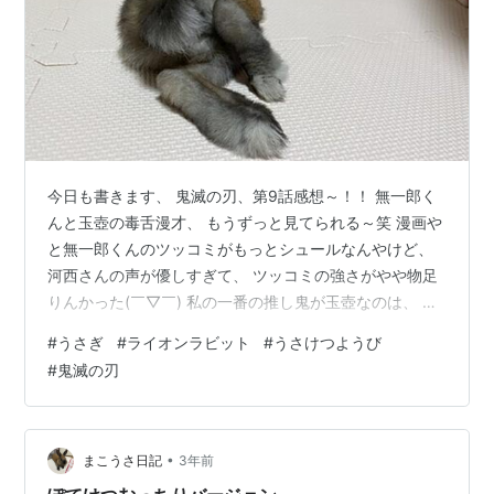
今日も書きます、 鬼滅の刃、第9話感想～！！ 無一郎く
んと玉壺の毒舌漫才、 もうずっと見てられる～笑 漫画や
と無一郎くんのツッコミがもっとシュールなんやけど、
河西さんの声が優しすぎて、 ツッコミの強さがやや物足
りんかった(￣▽￣) 私の一番の推し鬼が玉壺なのは、 な
んかこう、人間くさいんよな～。 自分の作品にキャッキ
#
うさぎ
#
ライオンラビット
#
うさけつようび
ャしてたり、 無一郎くんのツッコミにムキーッ！ってな
#
鬼滅の刃
るとことか、 鋼鐵塚さんの集中具合にムキーッ！ってな
るとことか、 嬉しい！とか悔しい！とかそんなんめっち
ゃ人間ぽいやん！ それに比べて童磨とかは黒死牟とか
は、 冷静すぎて恐怖… それこそヒトならざるものって感
•
まこうさ日記
3年前
じやもんな。 でもそ…