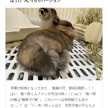
ぽてけつむっちりバージョン
月曜の恒例となってきた、 鬼滅の刃、第8話感想～！！
はい、無一郎くんファン大号泣の回～！(´;ω;`) 『無一郎
の無は“無限”の“無” 』 このシーンは何回観ても泣け
る…｡ﾟ(ﾟ´Д｀ﾟ)ﾟ｡ 有一郎くんはさ、現実主義の子なんよ