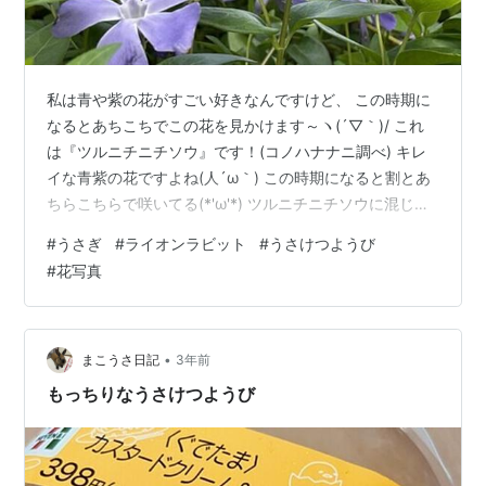
私は青や紫の花がすごい好きなんですけど、 この時期に
なるとあちこちでこの花を見かけます～ヽ(´▽｀)/ これ
は『ツルニチニチソウ』です！(コノハナナニ調べ) キレ
イな青紫の花ですよね(人´ω｀) この時期になると割とあ
ちらこちらで咲いてる(*'ω'*) ツルニチニチソウに混じっ
てる白い花は、 クサイチゴです(コノハナナニ調べ)🍓 ち
#
うさぎ
#
ライオンラビット
#
うさけつようび
っちゃい頃クサイチゴの実食べたことあったなぁ(´ｰ｀)
#
花写真
ヨモギが生い茂ってるなかで頑張って咲いてる黄色いの
は、 カリブラコアだそうです(コノハナナニ調べ) でも
30％ぐらいの一致率やから違うかも…？ (ちなみにクサイ
チゴは68％ぐらい) 近所のツツジも満開！(ﾟ∀ﾟ…
•
まこうさ日記
3年前
もっちりなうさけつようび