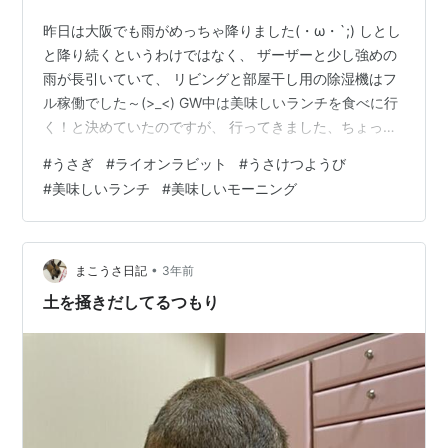
昨日は大阪でも雨がめっちゃ降りました(・ω・`;) しとし
と降り続くというわけではなく、 ザーザーと少し強めの
雨が長引いていて、 リビングと部屋干し用の除湿機はフ
ル稼働でした～(>_<) GW中は美味しいランチを食べに行
く！と決めていたのですが、 行ってきました、ちょっと
いいランチ～(人´ω｀) やっぱお肉でしょう！(*゜∀゜*)
#
うさぎ
#
ライオンラビット
#
うさけつようび
黒毛和牛のステーキぃ！！ヽ(´▽｀)/ めちゃくちゃ美味
#
美味しいランチ
#
美味しいモーニング
しかったぁ(*´д`*) このお店はうちから10分ぐらい歩いた
とこにある、 オシャレなイタリアンなんやけど、 今年で
3周年を迎えたそうです！(ﾟ∀ﾟﾉﾉ"☆ 私はこのお店のステ
ーキが、 どこのお店より一番美味し…
•
まこうさ日記
3年前
土を掻きだしてるつもり