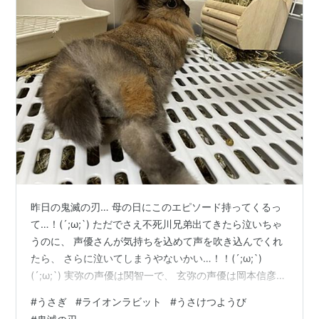
昨日の鬼滅の刃… 母の日にこのエピソード持ってくるっ
て…！(´;ω;`) ただでさえ不死川兄弟出てきたら泣いちゃ
うのに、 声優さんが気持ちを込めて声を吹き込んでくれ
たら、 さらに泣いてしまうやないかい…！！(´;ω;`)
(´;ω;`) 実弥の声優は関智一で、 玄弥の声優は岡本信彦。
どっちも男らしい声が魅力的なので、 まさか幼少期の声
#
うさぎ
#
ライオンラビット
#
うさけつようび
もやるとは思ってなかった…！ まぁ関さんはスネ夫やっ