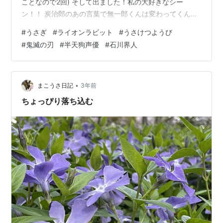
ことなので2回) そして出ました！私の大好きなシー
ン！！ 炭治郎のあの言葉で無一郎くんは変わってくんよ
ね。 ああもう私、無一郎くんが好きすぎる！ 炭治郎に起
#
うさぎ
#
ライオンラビット
#
うさけつようび
きて欲しくて鼻つまむとか…可愛すぎるやろ(*´д`*) そう
#
鬼滅の刃
#
半天狗声優
#
石川界人
いうところはまだ14歳(´ｰ｀) そしてゴメンナサイ、また
声優さんの話をします！笑 半天狗から分裂する鬼の中
に、 私の好きな石川界人がぁーーー！！！(ﾟдﾟ) マジ
で！？ここに石川界人持ってくる！！？？ 前から思って
•
まこうさ日記
3年前
たけど…
ちょっぴり落ち込む