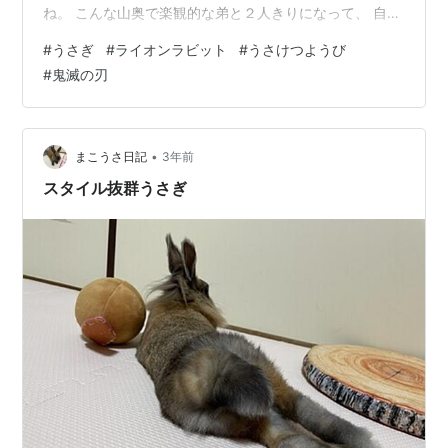
ね。 こんな山奥で楽観的な弟と２人きりになって、 自分
がしっかりしなきゃ！弟にも現実見てもらわなきゃ！っ
#
うさぎ
#
ライオンラビット
#
うさけつようび
て、 すごいいっぱいいっぱいやったと思う。 私もどっち
#
鬼滅の刃
かというと現実主義なので、 そんなふうにいっぱいいっ
ぱいの時に、 「ねぇねぇ、剣士になろうよ～♪」とか無邪
気に言われたら、 「はぁん！？お前自分のメシも自分で
用意出来へんくせに何ゆーとんねん！」 てな感じでブチ
•
まこうさ日記
3年前
切…
スタイル抜群うさぎ