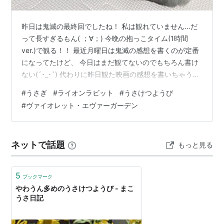
昨日は鬼滅の最終回でしたね！ 私は観れていません…だ
って長すぎるもん( ；∀；) 今晩の抱っこタイム(1時間
ver.)で観る！！ 最近月曜日は鬼滅の感想を書くのが定番
になってたけど、 今日はまだ観てないのでもちろん書け
ない(´･_･`) 代わりに昨日観た映画の感想を書いちゃう！
まぁまぁ長くなったので、ぽてけつ目当ての人はババン
#
うさぎ
#
ライオンラビット
#
うさけつようび
とスクロールさせちゃってね！ 観た映画は去年の11月に
#
ヴァイオレット・エヴァーガーデン
金曜ロードショーで放送した、 『劇場版 ヴァイオレッ
ト・エヴァーガーデン』 実に7か月も観ずに温めていま
した(￣▽￣) いやね、観たい気持ちはもちろんあった
ネットで話題
もっと見る
の！ だって録画するぐらいやし！！ でもヴァイオレッ
ト・エヴ…
5
ブックマーク
やわうん多めのうさけつようび - まこ
うさ日記