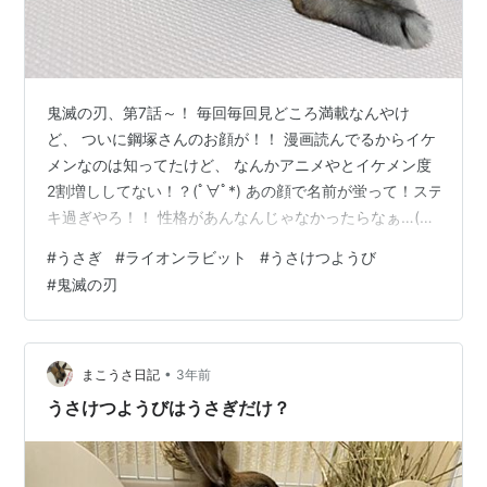
鬼滅の刃、第7話～！ 毎回毎回見どころ満載なんやけ
ど、 ついに鋼塚さんのお顔が！！ 漫画読んでるからイケ
メンなのは知ってたけど、 なんかアニメやとイケメン度
2割増ししてない！？(ﾟ∀ﾟ*) あの顔で名前が蛍って！ステ
キ過ぎやろ！！ 性格があんなんじゃなかったらなぁ…(￣
▽￣) なんか鬼滅に出てくるイケメンって、 性格が荒っ
#
うさぎ
#
ライオンラビット
#
うさけつようび
ぽい人多ない？ 鋼塚さんとか伊之助とかさ… 宇随さんも
#
鬼滅の刃
嫁には優しいけど他には俺様キャラやしさ(￣ー￣) そし
て～！無一郎くん！！ 自分よりも弱くて何もできない存
在である小鉄くんに、 助けてもらったよ！小鉄くんがん
ばった！！(> <。) これって小鉄くんを見捨てずに助けて
•
まこうさ日記
3年前
いたか…
うさけつようびはうさぎだけ？