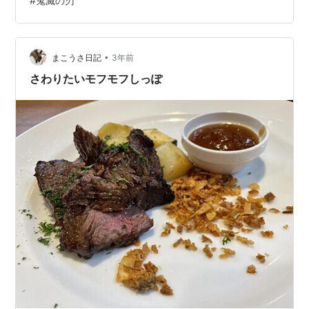
#
鬼滅の刃
てるからまだわかるけど、 岡本さんは…あんな可愛らし
い声が出るとは！笑 ほんと声優さんってすごいわー！！
マジで！！ 玄弥の「兄ちゃん…」って声を聞くだけで、
私の涙腺は崩壊するのよー(´;ω;`) そんでうわぁ…
•
まこうさ日記
3年前
さわりたいモフモフしっぽ