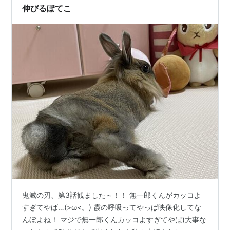
ます！！ 平日の日中は基…
伸びるぽてこ
鬼滅の刃、第3話観ました～！！ 無一郎くんがカッコよ
すぎてやば…(>ω<。) 霞の呼吸ってやっぱ映像化してな
んぼよね！ マジで無一郎くんカッコよすぎてやば(大事な