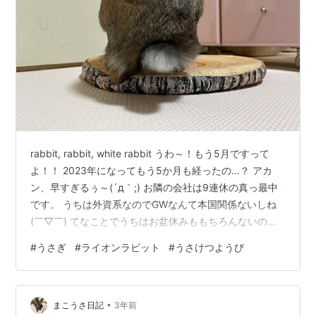
rabbit, rabbit, white rabbit うわ～！もう5月ですって
よ！！ 2023年になってもう5か月も経ったの…？ アカ
ン、早すぎるぅ～(´д｀;) お隣の会社は9連休の真っ最中
です。 うちは外資系なのでGWなんて本国関係ないしね
(￣▽￣) てなことでうちはお盆休みももちろんないの
で、 9連休なんて…もう何年もしてないな(´･_･`) とはい
#
うさぎ
#
ライオンラビット
#
うさけつようび
え今週の水曜日からは5連休！ 普通ならわ～いヽ(´▽｀)/
ってなるとこなんやろうけど、 連休になれば私にはあの
恒例行事が待っている… そう、もう皆様おわかりでしょ
•
う！ ぽてこの生活リズムを守ろうキャンぺーンが始まり
まこうさ日記
3年前