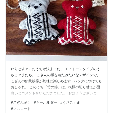
わりとすぐにおうちが決まった、 モノトーンタイプのう
さこぐまたち。 こぎんの服を着たみたいなデザインで、
こぎんの伝統模様が気軽に楽しめます♪ バッグにつけても
おしゃれ。 このうち「竹の節」は、模様の切り替えが面
白いとコメントをいただきました。 おはようございま
す。 こぎん刺しのテディベア、ベアグッズ製作の、
#
こぎん刺し
#
キーホルダー
#
うさこぐま
kogin＊bear style こひろです。 面白くなって色違いも作
#
マスコット
ってみました。 こちらです↓ 赤だと一気にかわいい雰囲