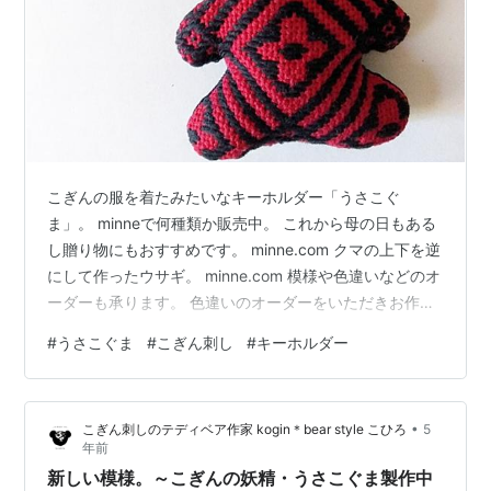
こぎんの服を着たみたいなキーホルダー「うさこぐ
ま」。 minneで何種類か販売中。 これから母の日もある
し贈り物にもおすすめです。 minne.com クマの上下を逆
にして作ったウサギ。 minne.com 模様や色違いなどのオ
ーダーも承ります。 色違いのオーダーをいただきお作り
しました。 もとはこれ。 おはようございます。 こぎん
#
うさこぐま
#
こぎん刺し
#
キーホルダー
刺しのテディベア、ベアグッズ製作の、kogin＊bear
style こひろです。 元々は、赤に黒の糸で「豆こ」を刺し
たデザインでオーダーをいただき、 模様を「うろこ型の
•
こぎん刺しのテディベア作家 kogin＊bear style こひろ
5
結び花流れ」に変えてほしいとのご要望。 こちらの模様
年前
はなかなか人気☆ こちらはそのあと、結婚のお…
新しい模様。～こぎんの妖精・うさこぐま製作中