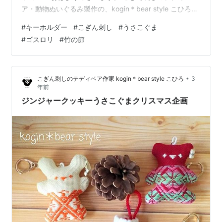
ア・動物ぬいぐるみ製作の、kogin＊bear style こひろで
す。 そんなわけで、触発されてうさこぐまを作りまし
#
キーホルダー
#
こぎん刺し
#
うさこぐま
た。 （本当は総刺しこぎんクマを作る予定でしたが材料
#
ゴスロリ
#
竹の節
などが間に合わずｗ） 紫は締め込みの色から。 黒に紫
で、ゴスロリっぽい感じにも見えます。 破竹の勢いの出
世のため、勢いがあると言う意味の「竹の節」のこぎん
•
こぎん刺しのテディベア作家 kogin＊bear style こひろ
3
模様。 そして五所川原周辺で行われていた三縞こぎんを
年前
思わせるように…
ジンジャークッキーうさこぐまクリスマス企画