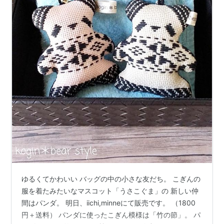
ゆるくてかわいい バッグの中の小さな友だち。 こぎんの
服を着たみたいなマスコット「うさこぐま」の 新しい仲
間はパンダ。 明日、iichi,minneにて販売です。 （1800
円＋送料） パンダに使ったこぎん模様は「竹の節」。 パ