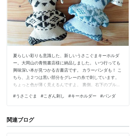
夏らしい彩りも意識した、新しいうさこぐまキーホルダ
ー。大岡山の青熊書店様に納品しました。 いつ行っても
興味深い本が見つかる古書店です。 カラーパンダも！ こ
ちら、上２つは黒い部分をグレーの糸で刺しています。
ちょっと色が薄く見えるんですよ。 裏側。右下のブルー
の子の裏は星柄。 おはようございます。 こぎん刺しのテ
#
うさこぐま
#
こぎん刺し
#
キーホルダー
#
パンダ
ディベア・動物ぬいぐるみ製作の、kogin＊bear style こ
ひろです。 クマタイプはこちら。 花火や祭り、海など夏
を意識した色合いにしました。 裏面 今回はそれぞれの模
関連ブログ
様の意味を書いたタグを取り付けました。（ケースは別
途あります）勝負ごとに縁起の良い「だんぶりこ（トン
ボ）」、家の…