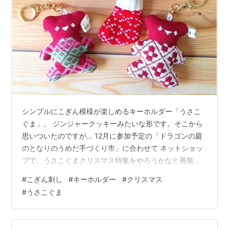
シンプルにこぎん模様が楽しめるキーホルダー「うさこ
ぐま」。 ジンジャークッキーみたいな形です。そこから
思いついたのですが… 12月に参加予定の「ドラゴンの庭
のとなりのうめだ手づくり市」に合わせて ネットショッ
プで、うさこぐまクリスマス特集をやろうかなと画策
中。 kurosuke3796.hatenablog.com おはようございま
#
こぎん刺し
#
キーホルダー
#
クリスマス
す。 こぎん刺しのテディベア・動物ぬいぐるみ製作の、
#
うさこぐま
kogin＊bear style こひろです。 「ドラゴンの庭のとなり
のうめだ手づくり市」には、諸般の事情でうさこぐまは
出品しないことにしました なので、ネットショップで、