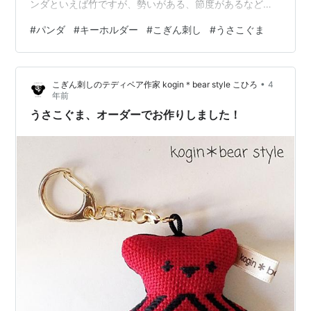
ンダといえば竹ですが、勢いがある、節度があるなどの
意味がある縁起物。 こぎんでは端の部分に使われる模様
#
パンダ
#
キーホルダー
#
こぎん刺し
#
うさこぐま
で、これをパンダボレロ（パンダの腕の黒い部分）に。
おはようございます。 こぎん刺しのテディベア、ベアグ
ッズ製作の、kogin＊bear style こひろです。 裏はどれも
•
こぎん刺しのテディベア作家 kogin＊bear style こひろ
4
黒一色。 サイズはこんな感じ。マスコット部分で約
年前
6cm×7cm。 ゆるーい顔が魅力です。 キーホ…
うさこぐま、オーダーでお作りしました！