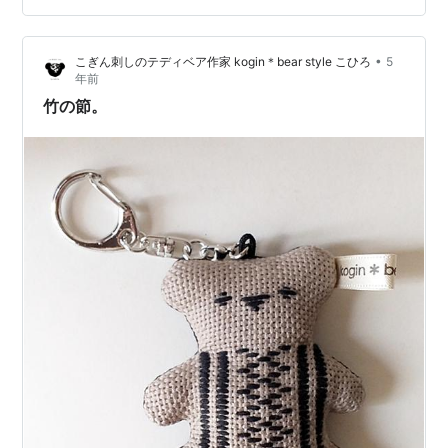
気になりますね。 ブルーに黒だと、涼しげで良い感じで
す。 裏はこんな感じ。 ブルーの方、裏布で遊んでみまし
•
こぎん刺しのテディベア作家 kogin＊bear style こひろ
5
た。藍染めのコットンです。肌触り柔らかですよ。 iichi
年前
で販…
竹の節。