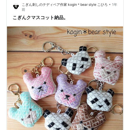
•
こぎん刺しのテディベア作家 kogin＊bear style こひろ
1年
前
こぎんクマスコット納品。