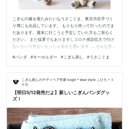
こぎんの服を着たみたいなうさこぐま。東京渋谷手づく
り博にも出品しています。 もりもり持って行ったのでま
だあります。週末に行こうと予定していた方もご安心く
ださい。 また猛暑でもありますしコロナ感染拡大で行け
ないという方もいらっしゃるかと思います……そんな方は
会場での通信販売か、iichi,minneもご利用ください。 総
#
パンダ
#
キーホルダー
#
こぎん刺し
#
うさこぐま
刺しこぎんクマなどぬいぐるみ類は期間中は会場販売の
みになりますが、キーホルダーは在庫あるものは対応い
たします。 おはようございます。 こぎん刺しのテディベ
•
こぎん刺しのテディベア作家 kogin＊bear style こひろ
4
ア、ベアグッズ製作の、kogin＊bear style こひろです。
年前
パンダも出ました やっぱり人気はこちら！ ＼人気No.1…
【明日5/12発売だよ】新しいこぎんパンダグッ
ズ！