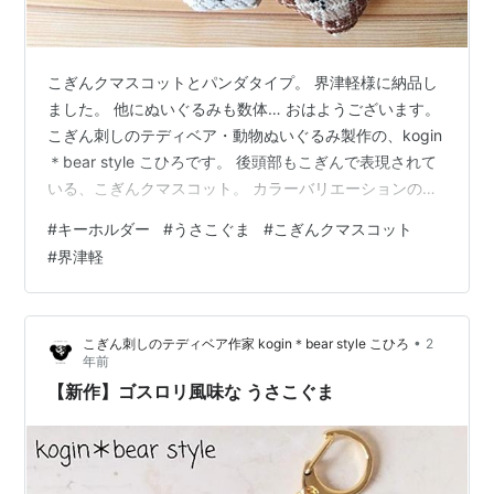
こぎんクマスコットとパンダタイプ。 界津軽様に納品し
ました。 他にぬいぐるみも数体… おはようございます。
こぎん刺しのテディベア・動物ぬいぐるみ製作の、kogin
＊bear style こひろです。 後頭部もこぎんで表現されて
いる、こぎんクマスコット。 カラーバリエーションのは
界津軽様、津軽工房社様など委託先で販売しています。
#
キーホルダー
#
うさこぐま
#
こぎんクマスコット
イベントなどではなぜかうさこぐまの方が人気。 販売先
#
界津軽
を限定しようかと考えています。 ネットショップでは受
注式にしようかとも。 どちらにしても納品できるように
数を確保するのが課題です。 今日も読んでくださり、あ
•
こぎん刺しのテディベア作家 kogin＊bear style こひろ
2
りがとうございます。 ★kogin＊bear style 活…
年前
【新作】ゴスロリ風味な うさこぐま