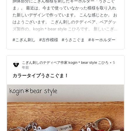
胴体部分にこぎん模様を刺したキーホルダー「うさこぐ
ま」。 最近は、今まで使っていなかった模様を取り入れ
た新しいデザインで作っています。 こんな感じとか。 お
はようございます。 こぎん刺しのテディベア、ベアグッ
ズ製作の、kogin＊bear style こひろです。 新しいこぎん
模様を刺してみました。 「うろこ型の変形」だそうです
#
こぎん刺し
#
古作模様
#
うさこぐま
#
キーホルダー
が寄せ木細工のように見えます。 チョコクッキーなどお
菓子にありそうな模様をテーマにしたのでこれを選びま
した。 こぎんは図案を描かず、画像で見ながら刺してい
•
こぎん刺しのテディベア作家 kogin＊bear style こひろ
5
ます。 本当はほかの模様を刺したかったのですが目数が
年前
わからず撃沈… 古作模様だと、途中で変わることもある
カラータイプうさこぐま！
のでこういう…