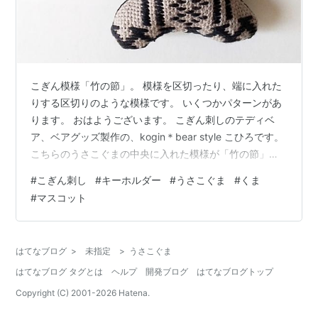
こぎん模様「竹の節」。 模様を区切ったり、端に入れた
りする区切りのような模様です。 いくつかパターンがあ
ります。 おはようございます。 こぎん刺しのテディベ
ア、ベアグッズ製作の、kogin＊bear style こひろです。
こちらのうさこぐまの中央に入れた模様が「竹の節」。
これ、昔作ったときに試してみた模様の入れ方だったん
#
こぎん刺し
#
キーホルダー
#
うさこぐま
#
くま
ですが、昔の作品をみて面白いと思って試してみまし
#
マスコット
た。 足の部分が開いてしまうのでたしか使わなかったん
ですが、足には「豆こ」の模様を。 インスタに載せたと
ころ、「ズボンみたいでおもしろい」とのコメントをい
はてなブログ
>
未指定
>
うさこぐま
ただきました。 おかげさまで３つのうち２つがおうち決
はてなブログ タグとは
ヘルプ
開発ブログ
はてなブログトップ
まりました！ この…
Copyright (C) 2001-
2026
Hatena.