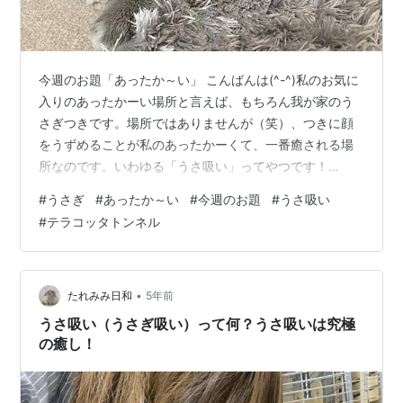
今週のお題「あったか～い」 こんばんは(^-^)私のお気に
入りのあったかーい場所と言えば、もちろん我が家のう
さぎつきです。場所ではありませんが（笑）、つきに顔
をうずめることが私のあったかーくて、一番癒される場
所なのです。いわゆる「うさ吸い」ってやつです！
www.usagitokurasu.blog冬のうさ吸いは格別です。じん
#
うさぎ
#
あったか～い
#
今週のお題
#
うさ吸い
わりと暖かいつきの体温が伝わってきて、何とも言えな
#
テラコッタトンネル
い幸福感を感じます。私はうさ吸いを毎日何回もしてい
るのですが、特につきの顔に私が顔を近づけると、つき
はじっと目を閉じるんです。最近、それが可愛くて仕方
ありません(≧▽≦)ママとのスキンシップに喜んでくれて
•
たれみみ日和
5年前
るのでしょうか。と…
うさ吸い（うさぎ吸い）って何？うさ吸いは究極
の癒し！