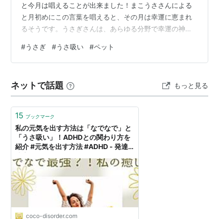
と今月は唱えることが出来ました！まこうささんによる
と月初めにこの言葉を唱えると、その月は幸運に恵まれ
るそうです。うさぎさんは、あらゆる分野で幸運の神様
ですからね。 www.usagitokurasu.blog さて、先日の記
#
うさぎ
#
うさ吸い
#
ペット
事で「香りで癒されている」という記事を書きました
が、一番癒される香りはつきの匂いです。顔を埋めてモ
フモフしていると、つきの温もりと優しい匂いで嫌な事
ネットで話題
もっと見る
も忘れることが出来ます。おまけに、毛はフワフワでサ
ラサラ。牧草の匂いみたいな、お日様の匂…
15
ブックマーク
私の元気を出す方法は「なでなで」と
「うさ吸い」！ADHDとの関わり方を
紹介 #元気を出す方法 #ADHD - 発達
障害だって、頑張るもん！
coco-disorder.com