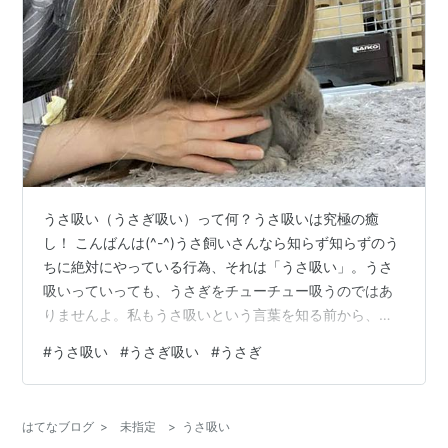
うさ吸い（うさぎ吸い）って何？うさ吸いは究極の癒
し！ こんばんは(^-^)うさ飼いさんなら知らず知らずのう
ちに絶対にやっている行為、それは「うさ吸い」。うさ
吸いっていっても、うさぎをチューチュー吸うのではあ
りませんよ。私もうさ吸いという言葉を知る前から、ず
っとうさ吸いをしていましたしもちろん今もしていま
#
うさ吸い
#
うさぎ吸い
#
うさぎ
す。今回は、うさ吸いとその方法についてご紹介しま
す。 目次 うさ吸いとは？ おすすめのうさ吸い箇所 頭 耳
の付け根 うなじ 背中 脇腹 手 おしり 換毛期には注意！
はてなブログ
>
未指定
>
うさ吸い
まずはうさぎと信頼関係を築いてから！ まとめ うさ吸い