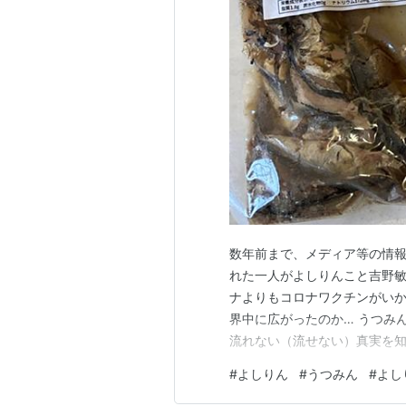
数年前まで、メディア等の情報
れた一人がよしりんこと吉野敏
ナよりもコロナワクチンがいか
界中に広がったのか… うつみ
流れない（流せない）真実を知
を見ては、メディアに惑わされ
#
よしりん
#
うつみん
#
よし
吉野敏明の政経医チャンネル〜日本の
チャンネル - YouTu…