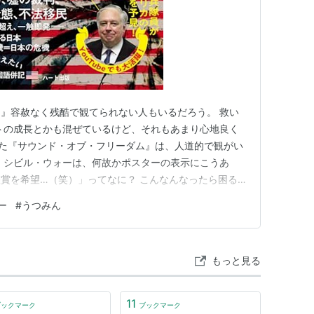
』容赦なく残酷で観てられない人もいるだろう。 救い
トの成長とかも混ぜているけど、それもあまり心地良く
日見た『サウンド・オブ・フリーダム』は、人道的で観がい
 シビル・ウォーは、何故かポスターの表示にこうあ
賞を希望…（笑）」ってなに？ こんなんなったら困る
って言いたいのかな? 内戦の件はアメリカで警察官をし
ー
#
うつみん
も警鐘を鳴らしている。 アメリカ国民に皆、銃を買っ
 いよいよか、マックス…
もっと見る
11
ブックマーク
ブックマーク