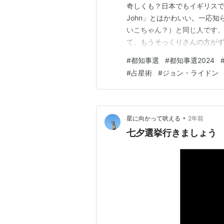
奇しくも？日本でもイギリスで
John」とはかわいい。一応
いこちゃん？）と同じ人です、
て、もうそっくりさんの方が
は少しやせて健康そう。なので
#
都知事選
#
都知事選2024
もっておしゃれだなー。こん
#
占星術
#
ジョン・ライドン
•
星に向かって吠える
2年前
七夕選挙行きましょう