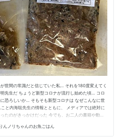
が世間の常識だと信じていた私… それを180度変えてく
明先生だ ちょうど新型コロナが流行し始めた頃… コロ
に恐ろしいか… そもそも新型コロナは なぜこんなに世
んこと内海聡先生の情報とともに、 メディアでは絶対に
ったのがきっかけだった 今でも、お二人の書籍や動画
ないよう日々情報をアップデートしている… 【公式】
りんノリちゃんのお魚ごはん
病を治す〜 - YouTube 内海聡【公式】 YouTube