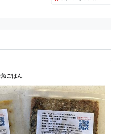
ています。なのに、結論として親
だけが、自分を責めながら生き
る？おかしいよ！現代人全員、歴
史上の人々も今の世の中をこの...
お魚ごはん