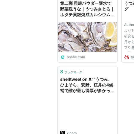
第二弾 貝殻パウダー謎水で
うつ
野菜洗うな｜うつみさとる｜
グ
ホタテ貝殻焼成カルシウム｜
ニセ科学｜悪徳商法 -
Aut
Togetter [トゥギャッター]
よりT
研究セ
月か
プや
（詳
posfie.com
t
い）
運営
て、
8
ブックマーク
いけ
shelltweet on X: "うつみ、
リンクフ
ひまそら、安野、桜井の4候
補で誰が最も得票が多かった
を色分けしてみた
https://t.co/FhdwdPEwh5"
x.com