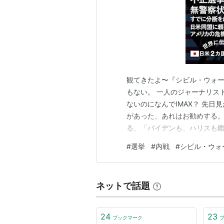
観てきたよ〜『シビル・ウォー
もない。 一人のジャーナリス
ないのになんでIMAX？ 先
があった、あれはお勧めする。
る、「バイデンも、ハリスも鑑
でしょう、どうするどうする？
#
選挙
#
内戦
#
シビル・ウォ
ているユーツーバーのゆりさん
てくださいとまで言っている。
ネットで話題
24
23
ブックマーク