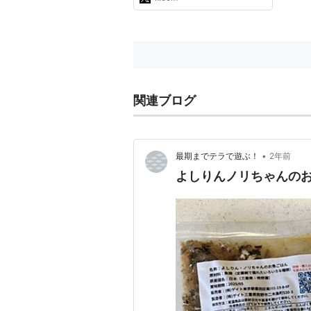
関連ブログ
•
最期までテラで遊ぶ！
2年前
よしりんノリちゃんの