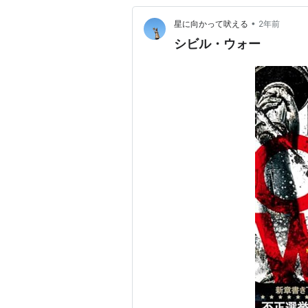
•
星に向かって吠える
2年前
シビル・ウォー