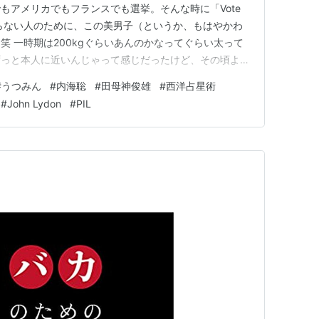
もアメリカでもフランスでも選挙。そんな時に「Vote
知らない人のために、この美男子（というか、もはやかわ
笑 一時期は200kgぐらいあんのかなってぐらい太って
ずっと本人に近いんじゃって感じだったけど、その頃より
、近影見てちょっとほっとしたり。 それにしても、今
#
うつみん
#
内海聡
#
田母神俊雄
#
西洋占星術
なマシマロみたいなセットアップ、どこに売っ…
#
John Lydon
#
PIL