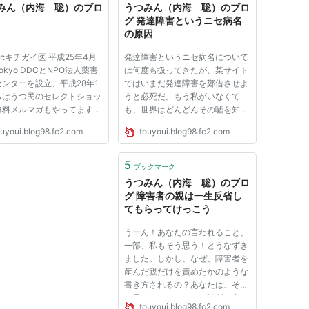
みん（内海 聡）のブロ
うつみん（内海 聡）のブロ
グ 発達障害というニセ病名
の原因
hor:キチガイ医 平成25年4月
発達障害というニセ病名について
okyo DDCとNPO法人薬害
は何度も扱ってきたが、某サイト
ンターを設立、平成28年1
ではいまだ発達障害を鄭借させよ
らはうつ民のセレクトショッ
うと必死だ。もう私がいなくて
無料メルマガもやってます
も、世界はどんどんその嘘を知っ
しくはリンクをご覧くださ
てしまっているようだが、今更な
ouyoui.blog98.fc2.com
touyoui.blog98.fc2.com
。薬の減薬や断薬、支援施設
がらのオーソドックスな原因につ
や、執筆や啓蒙活動を通し
いて書いておく。
自分の素人的意見を発信して
5
ブックマーク
ればと思います。当ブログは
うつみん（内海 聡）のブロ
...
グ 障害者の親は一生反省し
てもらってけっこう
うーん！あなたの言われること、
一部、私もそう思う！とうなずき
ました。しかし、なぜ、障害者を
産んだ親だけを責めたかのような
書き方されるの？あなたは、そう
は思っておられないと随所に書い
touyoui.blog98.fc2.com