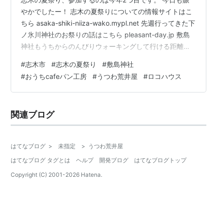
やかでしたー！ 志木の夏祭りについての情報サイトはこ
ちら asaka-shiki-niiza-wako.mypl.net 先週行ってきた下
ノ氷川神社のお祭りの話はこちら pleasant-day.jp 敷島
神社もうちからのんびりウォーキングして行ける距離で
す(≧▽≦) 日が暮れるころに出かけました。 夕焼けとお
#
志木市
#
志木の夏祭り
#
敷島神社
じさん 私のおしゃれなまとめ髪も見て 去年は敷島神社の
#
おうちcafeパン工房
#
うつわ荒井屋
#
ロコハウス
ほうから行ったんだけど、 人がたくさんで身動きとれな
くなってしまった覚えがあるので… 今日はまず広い大通
りのほうから行きました。 何通りっていうんだっけ？市
関連ブログ
場坂上の交差点のところから…
はてなブログ
>
未指定
>
うつわ荒井屋
はてなブログ タグとは
ヘルプ
開発ブログ
はてなブログトップ
Copyright (C) 2001-
2026
Hatena.