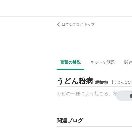
はてなブログ トップ
言葉の解説
ネットで話題
関
うどん粉病
(
動植物
)
【
うどんこび
カビの一種により起こる、植物の葉
関連ブログ