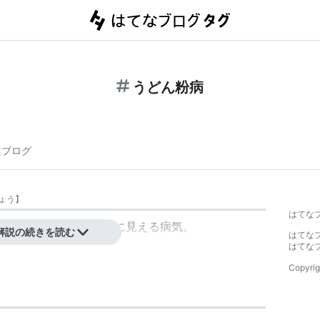
うどん粉病
連ブログ
ょう
】
はてな
が白い粉をかけたように見える病気。
解説の続きを読む
はてな
はてな
Copyrig