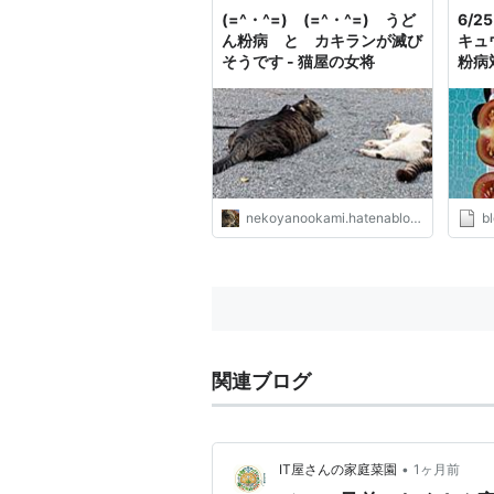
(=^・^=) (=^・^=) うど
6/
ん粉病 と カキランが滅び
キュ
そうです - 猫屋の女将
粉病
けを
(≧◇
nekoyanookami.hatenablog.jp
b
関連ブログ
•
IT屋さんの家庭菜園
1ヶ月前