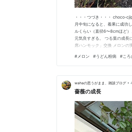
・・・つづき・・・ choco-cj
月中旬になると、着果に成功
ルくらい（直径6〜8cmほど
元気良すぎる。 つる葉の成長
席ハンモック」交換 メロンの
い捨てマスクをメロンの「即席
#
メロン
#
うどん粉病
#
ころ
もかからないので名案だと思って
している人がい…
•
wahaの思うがまま、雑談ブログ
薔薇の成長