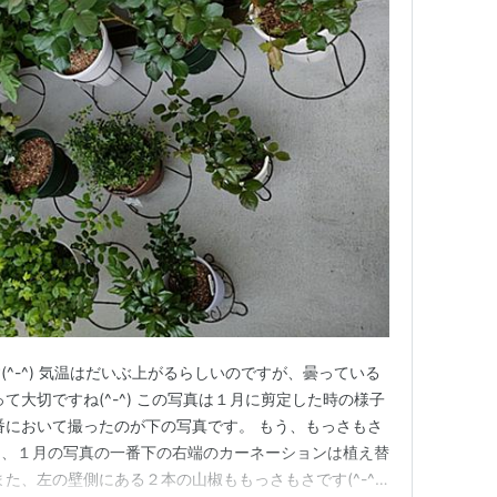
^-^) 気温はだいぶ上がるらしいのですが、曇っている
て大切ですね(^-^) この写真は１月に剪定した時の様子
番において撮ったのが下の写真です。 もう、もっさもさ
だし、１月の写真の一番下の右端のカーネーションは植え替
た、左の壁側にある２本の山椒ももっさもさです(^-^)