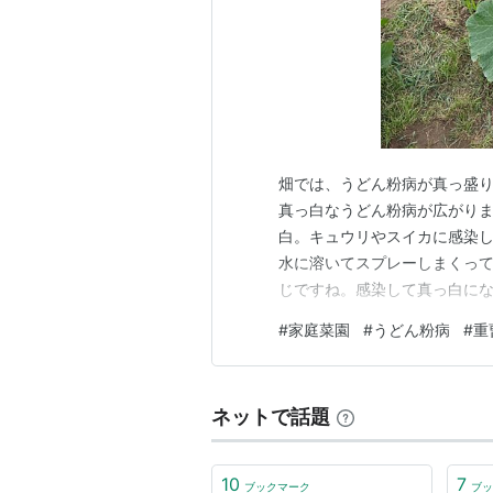
畑では、うどん粉病が真っ盛り
真っ白なうどん粉病が広がり
白。キュウリやスイカに感染し
水に溶いてスプレーしまくっ
じですね。感染して真っ白に
ま振りかけてみました。そんな
#
家庭菜園
#
うどん粉病
#
重
ダコニールとジマンダイセン
みます。うどん粉病は毎年悩ま
ネットで話題
10
7
ブックマーク
ブッ