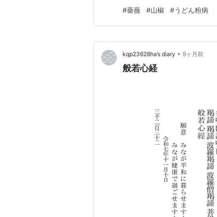
それぞれに今の様子を撮ってみ
#
薔薇
#
山椒
#
うどん粉病
って感じなんで、どう育つかち
くれるやら。 ★マチルダ…
•
kqp23628ha’s diary
9ヶ月前
般若心経