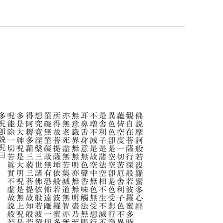
ました。 ★パディマグレディ ちょっと葉っぱが奇形？
ょっと心配。 少ないけど、蕾があるけど、どう咲いて