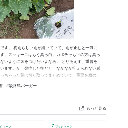
です。 梅雨らしい雨が続いていて、雨が止むと一気に
ます。ズッキーニはもう真っ白。カボチャも下の方は真っ
ないように気をつけたいよなあ。 とりあえず、重曹を
ています。が、発症した後だと、なかなか抑えられない感
なっちゃった葉は切り取ってまとめていて、重曹を粉のま
んで効くのか知らんけど。 あとは、手持ちの殺菌剤に
曹
#
淡路島バーガー
があるので、生きている葉には、とりあえずこれを撒いて
されます。もっと効くやつが…
もっと見る
7
クマーク
ブックマーク