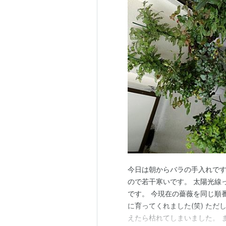
今日は朝からバラの手入れです(
ので若干寒いです。 太陽光線っ
です。 今現在の薔薇を同じ順
に育ってくれました(笑) た
えたら枯れてしまいました。 ま