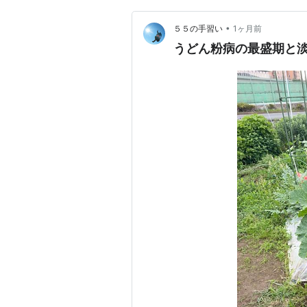
•
５５の手習い
1ヶ月前
うどん粉病の最盛期と