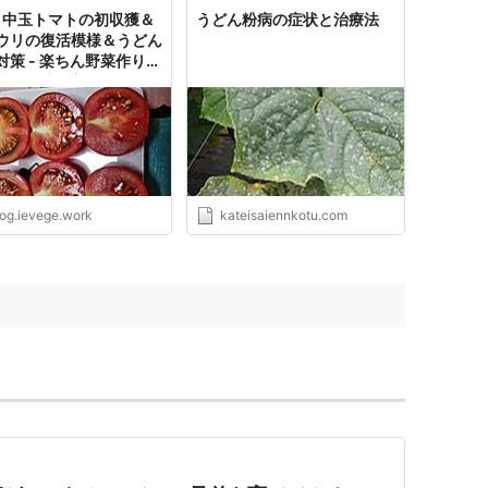
25 中玉トマトの初収獲＆
うどん粉病の症状と治療法
ウリの復活模様＆うどん
対策 - 楽ちん野菜作りだ
求めて辿り着いたら
≦)
log.ievege.work
kateisaiennkotu.com