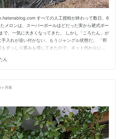
ip.hatenablog.com すべての人工授粉が終わって数日。6
したメロンは、スーパーボールほどだった実から硬式ボー
）まで、一気に大きくなってきた。 しかし「ころたん」が
に手入れが追い付かない、もうジャングル状態だ。 「即
実もずっしり重みも増してきたので、ネット代わりに使
ハンモック」にしていた。 見た目はかわいいし、お金
たん
いた。 が、YouTubeを見ていると同じようなことを
4ヶ月前