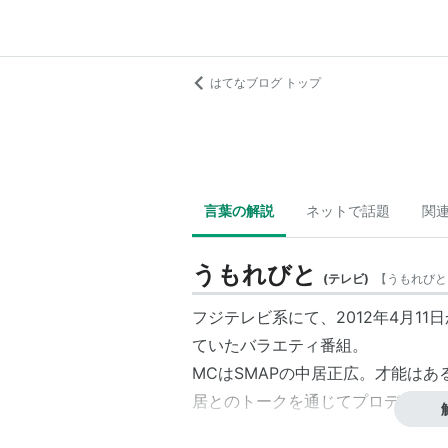
はてなブログ トップ
言葉の解説
ネットで話題
関
うもれびと
(
テレビ
)
【
うもれびと
フジテレビ系にて、2012年4月11日
ていたバラエティ番組。
MCはSMAPの中居正広。才能は
居とのトークを通じてプロデュース