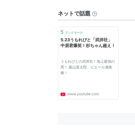
ネットで話題
5
ブックマーク
5.23うもれびと「武井壮」
中居君爆笑！杉ちゃん超え！
うもれびとの武井壮！地上最強の
男！ 森山直太郎、ピエール瀧推
薦！
www.youtube.com