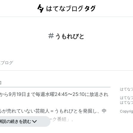
うもれびと
連ブログ
】
はてな
から9月19日まで毎週水曜24:45〜25:10に放送され
はてな
はてな
あるが売れていない芸能人＝うもれびとを発掘し、中
Copyrig
する「スター発掘型トーク番組」。
解説の続きを読む