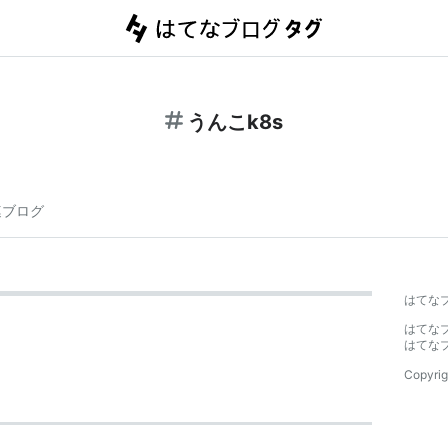
うんこk8s
連ブログ
はてな
はてな
はてな
Copyrig