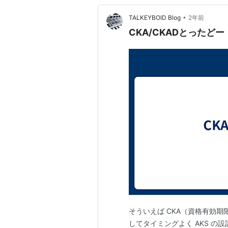
•
TALKEYBOID Blog
2年前
CKA/CKADとったどー
そういえば CKA（資格有効期限
してタイミングよく AKS の