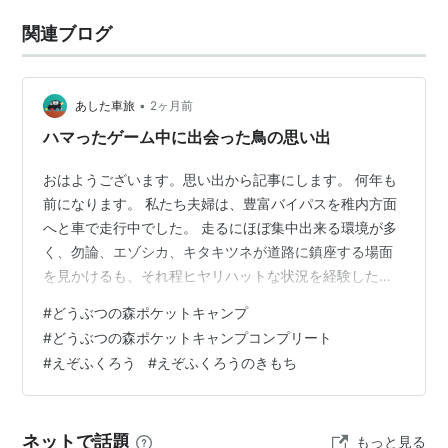
関連ブログ
•
あした車旅
2ヶ月前
ハマったゲーム中に出会った鳥の思い出
おはようございます。思い出から記事にします。 何年も
前になります。 私たち夫婦は、豊富バイパスを稚内方面
へと車で走行中でした。 走るにほぼ集中出来る環境が多
く、勿論、エゾシカ、キタキツネが道路に鎮座する場面
を見かけるも、それ程ヒヤリハットな状況を経験した事
ない頃でした。 まだ春には早く、雪深い山間部。 運転
#
どうぶつの森ポケットキャンプ
は、夫。 運転中に見かける少数の野生動物が楽しみだっ
#
どうぶつの森ポケットキャンプコンプリート
た私は、「この頃、誰にも会えないねぇ…」寂しがりま
#
えぞふくろう
#
えぞふくろうのきもち
した。 運転中の夫には、大迷惑な会話で 「運転中に、動
物に会いたくないから、いい…」 と、話は打ち切り。 だ
よねと、タブレットで私は『どうぶつの森ポケットキャ
ネットで話題
もっと見る
ンプ」を起動。 現実的に森を走行…