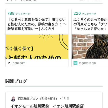
788
220
ブックマーク
ブックマーク
【なるべく意識を低く保て】 書けない
ふくろうの足って長か
と悩む人のための、原稿の書き方 ： 〜
の写真がこちら「クソ
雑誌原稿を実例に〜｜ふくろう
「めっちゃ足長いｗ」
note.com
togetter.com
関連ブログ
•
商業施設ブログ（世相を斬る）
1年前
イオンモール旭川駅前 イオン旭川駅前店