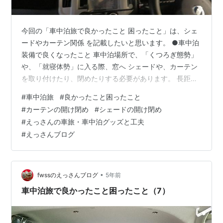
今回の「車中泊旅で良かったこと 困ったこと」は、シェ
ードやカーテン関係 を記載したいと思います。 ●車中泊
装備で良くなったこと 車中泊場所で、「くつろぎ態勢」
や、「就寝体勢」に入る際、窓へ シェードや、カーテン
を取り付けたり、閉めたりする必要があります。 長距離
運転をした後の、車中泊準備は、出来るだけ簡単にした
#
車中泊旅
#
良かったこと困ったこと
い、という心情がはたらきます。 冬期の場合は、防寒対
#
カーテンの開け閉め
#
シェードの開け閉め
策用の シェード と、カーテン とで二重にしています。
#
えっさんの車旅・車中泊グッズと工夫
前車の「リコルソSS」というバンコン車では、オプショ
#
えっさんブログ
ンのカーテンが、スナップボタンで留めるようになって
いました。シェード の取り付けは吸盤です。 防寒用の社
エード：取り付けは吸盤 …
•
fwssのえっさんブログ
5年前
車中泊旅で良かったこと困ったこと（7）