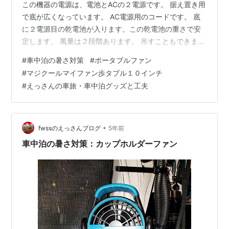
この機器の電源は、電池とACの２電源です。 据え置き用
で底が広くなっています。 AC電源用のコードです。 底
に２電源目の乾電池が入ります。この乾電池の重さで安
定します。 風量は２段階あります。 吊すこともできま
す。 持ち手として、吊し用として活用できます。
#
車中泊の暑さ対策
#
ポータブルファン
#
マジクールマイファン歩タブル１０インチ
#
えっさんの車旅・車中泊グッズと工夫
•
fwssのえっさんブログ
5年前
車中泊の暑さ対策：カップホルダーファン