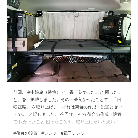
前回、車中泊旅（装備）で一番「良かったこと 困ったこ
と」を、掲載しました。その一番良かったことで、「回
転座席」 を取り上げ、「それは荷台の作成・設置とセッ
トで‥」と記しました。 今回は、その 荷台の作成・設置
で 良かったこと 困ったことを、取り上げたいと思いま
す。 ●車中泊自作装備で良かったもの 写真のような 荷台
#
荷台の設置
#
シンク
#
電子レンジ
を作成し設置（装着脱着自由）できることで、車中泊旅