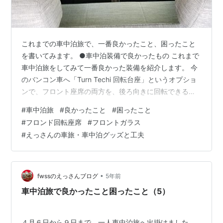
これまでの車中泊旅で、一番良かったこと、困ったこと
を書いてみます。 ●車中泊装備で良かったもの これまで
車中泊旅をしてみて一番良かった装備を紹介します。 今
のバンコン車へ「Turn Techi 回転台座」というオプショ
ンで、フロント座席の両方を、後ろ向きに回転できるよ
うにしてもらったことです。 これを選択したのは、天上
#
車中泊旅
#
良かったこと
#
困ったこと
へルーフを付けるか悩んだとき、それを上げて使用でき
#
フロンド回転座席
#
フロントガラス
る場所が限られるのではないか、「Turn Techi 回転台
#
えっさんの車旅・車中泊グッズと工夫
座」を取り付ければ、車の空間が広がり、ルーフの代用
になるのではないかと、判断したためです。これは、自
作で後部へ荷台を作成し設置することが前提でした。 車
中泊で荷物があって…
•
fwssのえっさんブログ
5年前
車中泊旅で良かったこと困ったこと（5）
４月６日から９日まで、一人車中泊旅へ出掛けました。