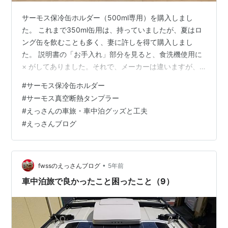
サーモス保冷缶ホルダー（500ml専用）を購入しまし
た。 これまで350ml缶用は、持っていましたが、夏はロ
ング缶を飲むことも多く、妻に許しを得て購入しまし
た。 説明書の「お手入れ」部分を見ると、食洗機使用に
× がしてありました。それで、メーカーは違いますが、
ロゴスカップの色落ちとなったのだと、気が付きまし
#
サーモス保冷缶ホルダー
た。 次の写真は、以前から持っていた350ml缶用のホル
#
サーモス真空断熱タンプラー
ダー（左側）です。 左側が350ml缶用ホルダー 次の写真
#
えっさんの車旅・車中泊グッズと工夫
の右側は、サーモス真空断熱短プラー 0.47L です。 右側
#
えっさんブログ
は、サーモス真空断熱断熱短プラー 0.47L サーモス アウ
トドアシリーズ 保冷缶ホルダー 500ml缶用 2way…
•
fwssのえっさんブログ
5年前
車中泊旅で良かったこと困ったこと（9）