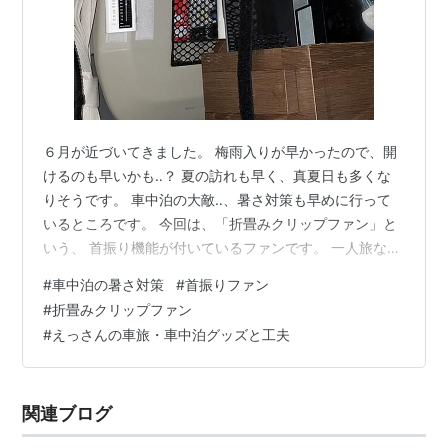
６月が近づいてきました。 梅雨入りが早かったので、開
けるのも早いかも‥？ 夏の訪れも早く、真夏日も多くな
りそうです。 車中泊の大敵‥、暑さ対策も早めに行って
いるところです。 今回は、「折畳みクリップファン」と
いう、 首振り機能が付いているファンです。 一人旅なら
固定式のファンでも良いのですが 二人旅なら首振り機能
#
車中泊の暑さ対策
#
首振りファン
が付いているものがベストです。 車内に設置した様子で
#
折畳みクリップファン
す。 ファン本体の下側に赤いテープを貼っている部分が
#
えっさんの車旅・車中泊グッズと工夫
スイッチボタンです。このボタン１つで､低速、中速、高
速、首振り、停止をさせることができます。 スイッチボ
タンの上にランプが点くようになっています。低速なら
関連ブログ
赤、中速：緑、高速：青と、暗…