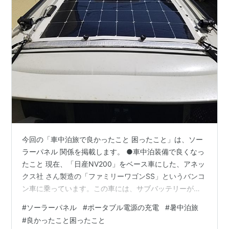
今回の「車中泊旅で良かったこと 困ったこと」は、ソー
ラーパネル 関係を掲載します。 ●車中泊装備で良くなっ
たこと 現在、「日産NV200」をベース車にした、アネッ
クス社 さん製造の「ファミリーワゴンSS」というバンコ
ン車に乗っています。この車には、サブバッテリーが常
設してあり、走行充電となります。 このサブバッテリー
#
ソーラーパネル
#
ポータブル電源の充電
#
暑中泊旅
では、購入した「電子レンジ」が、使用できないため、
#
良かったこと困ったこと
「suaoki G1200」というポータブ電源を購入しました。