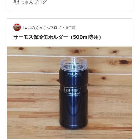
#
えっさんブログ
•
fwssのえっさんブログ
5年前
サーモス保冷缶ホルダー（500ml専用）