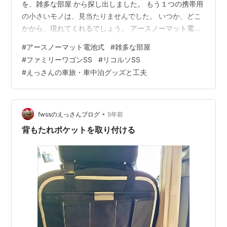
を、雑多な部屋 から探し出しました。 もう１つの携帯用
の小さいモノは、見当たりませんでした。 いつか、どこ
かから、現れてくれるでしょう。 アースノーマット電池
式 の方は、 少し手入れをして、車に乗せました。 コー
#
アースノーマット電池式
#
雑多な部屋
ドが無いので､車中泊やアウトドア用には、相性が良いと
#
ファミリーワゴンSS
#
リコルソSS
思います。 【防除用医薬部外品】アースノーマット 電池
#
えっさんの車旅・車中泊グッズと工夫
式 180日用 蚊取り ホワイトシルバー 発売日:
2018/02/26 メディア: ヘルスケア&ケア用品
•
fwssのえっさんブログ
5年前
背もたれポケットを取り付ける