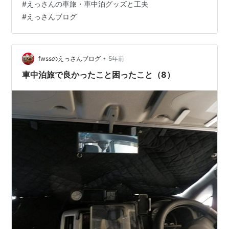
#
えっさんの車旅・車中泊グッズと工夫
以前に購入していた、もう１台のポータブル電源と、２
#
えっさんブログ
台積み込む場合もあります。 このポータブル電源を充電
する方法で、走行充電以外の方法を検討した結果、ソー
ラーパネル を購入…
•
fwssのえっさんブログ
5年前
車中泊旅で良かったこと困ったこと（8）