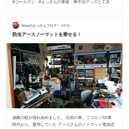
#
コールマン
#
えっさんの車旅・車中泊グッズと工夫
ン部分は上下左右に手動で調整できます。 電源は、単３
の乾電池８本です。 カップホルダーに収まります。 コー
ルマン(Coleman) ファン バッテリーロックカップホルダ
ーファン スカイ 2000027314 メディア: スポーツ用品
•
fwssのえっさんブログ
5年前
f…
防虫アースノーマットを乗せる！
強敵の蚊が現れ始めました。 以前の車、リコルソSS車
時代から、愛用していた アースさんのノーマット電池式