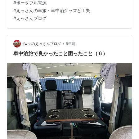
#
ポータブル電源
で使用する機器を乗せることができるようになったこと
#
えっさんの車旅・車中泊グッズと工夫
です。この 荷台 へ荷物を乗せ、就寝時も広いスペースが
#
えっさんブログ
とれ、助かっています。回転座席とセット で、より広く
使えています。 荷台を設置しレンジとポータブル電源を
置いているところ 次の写…
•
fwssのえっさんブログ
5年前
車中泊旅で良かったこと困ったこと（６）