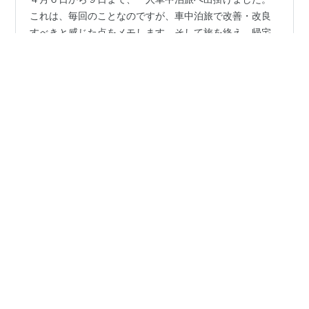
これは、毎回のことなのですが、車中泊旅で改善・改良
すべきと感じた点をメモします。そして旅を終え、帰宅
してから、改善・改良を行います。良いと感じたモノ
は、そのまま使い続けることになります。（5）回目の良
かったこと困ったことを記載します。 ●車中泊装備で良
#
車中泊
#
良かったこと困ったこと
#
ペットボトル
かったこと 前車の時から、コールマンの寝袋を２つ持っ
#
車の鍵
#
えっさんの車旅・車中泊グッズと工夫
ていました。その２つは１つに連結できるモノです。し
#
えっさんブログ
かし、連れ合いは「寝袋は嫌い」と言って使うことはあ
りませんでした。 今回は一人旅だったので、その２つ
を、あらかじめ連結して積み込みました。通常、寝袋風
なら筒型で、出入りが面倒なため、おっくうになり…
•
fwssのえっさんブログ
5年前
車中泊で良かったこと困ったこと（3）