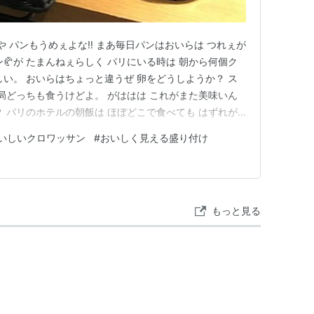
や パンもうめぇよな‼️ まあ毎日パンはおいらは つれぇが
ン🥐が たまんねぇらしく パリにいる時は 朝から何個ク
しい。 おいらはちょっと違うぜ 卵をどうしようか？ ス
結局どっちも食うけどよ。 がははは これがまた美味いん
？ パリのホテルの朝飯は ほぼどこで食べても はずれが
めぇしよ 何たって フランスパンが最高だぜ。 おいらあ
いしいクロワッサン
#
おいしく見える盛り付け
 でぇすき リンク
もっと見る