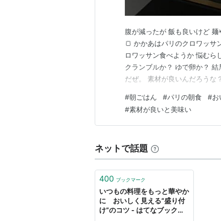
腹が減ったが 飯も良いけど 麺
🍞 かかあはパリのクロワッサ
ロワッサン食べようか 悩むら
クランブルか？ ゆで卵か？ 
だぜ。 素材が良いんだろうな
ねぇぜ。 バターやチーズもう
#
朝ごはん
#
パリの朝食
#
お
ごが辛くなるくらいの歯応えが
#
素材が良いと美味い
ネットで話題
400
ブックマーク
いつもの料理をもっと華やか
に おいしく見える“盛り付
け”のコツ - はてなブックマ
ークニュース