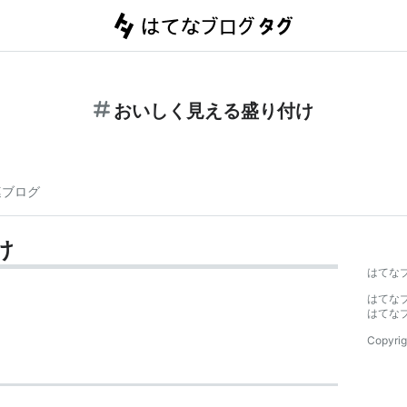
おいしく見える盛り付け
連ブログ
け
はてな
はてな
はてな
Copyrig