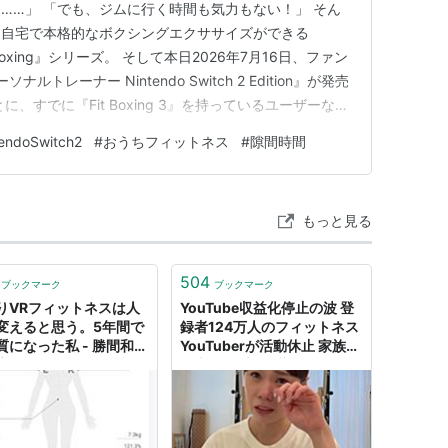
……」 「でも、ジムに行く時間も気力もない！」 そん
、自宅で本格的なボクシングエクササイズができる
Fit Boxing』シリーズ。 そして本日2026年7月16日、ファン
 パーソナルトレーナー Nintendo Switch 2 Edition』が発売
、すでに『Fit Boxing 3』を持っているユーザーな
）の「アップグレードパス」を購入するだけで、より進化し
endoSwitch2
#
おうちフィットネス
#
隙間時間
できるんです…
もっと見る
504
ブックマーク
ブックマーク
りVRフィットネスは人
YouTube収益化停止の波 登
変えると思う。5年間で
録者124万人のフィットネス
質になった私 - 勝間和代
YouTuberが活動休止 家族系
底的にマニアックな話を
や大食い系も影響か - coki
プするブログ
(公器）