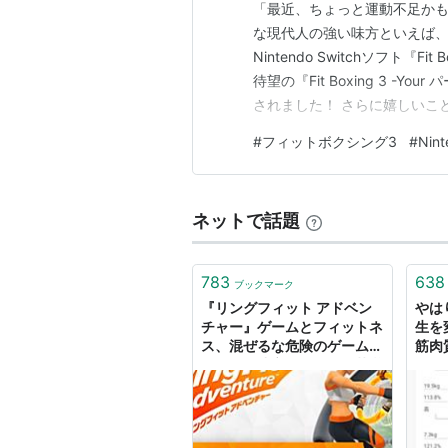
「最近、ちょっと運動不足かも
な現代人の強い味方といえば
Nintendo Switchソフト『
待望の『Fit Boxing 3 -Your
されました！ さらに嬉しいことに
ら、たった1,100円（税込
#
フィットボクシング3
#
Nint
た新機能をお得に楽しむことが
ネットで話題
783
638
ブックマーク
『リングフィット アドベン
やは
チャー』ゲームとフィットネ
生を
ス、混ぜるな危険のゲームデ
筋肉
ザインが成立するまでの苦労
が徹
【CEDEC 2020】 | ゲー
アッ
ム・エンタメ最新情報のファ
ミ通.com