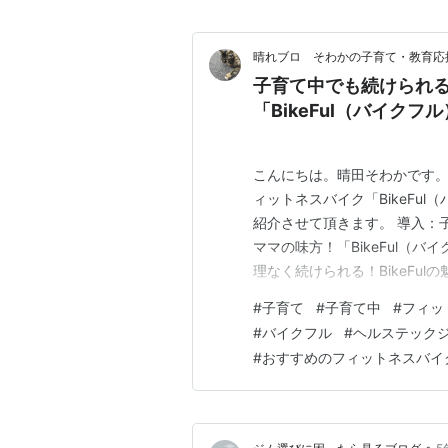
有酸素運動 筋トレ(無酸素運動)
晴れブロ そわかの子育て・教育応
子育て中でも続けられ
「BikeFul（バイク
こんにちは。晴田そわかです。
ィットネスバイク「BikeFu
紹介させて頂きます。 導入：
ママの味方！「BikeFul（
理なく続けられる！BikeFul
のホイールライトで、やる気ア
#
子育て
#
子育て中
#
フィッ
飽きずに続けられる 5．移動
#
バイクフル
#
ヘルステック
に20分運動」実際…
#
おすすめのフィットネスバイ
•