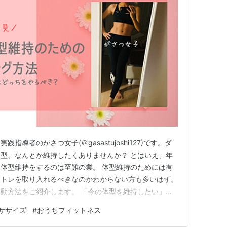
導者のがさつ女子(＠gasastujoshi127)です。ダ
型、なんとか維持したくありませんか？ とはいえ、年
体型維持をするのは至難の業。 体型維持のためには有
筋トレを取り入れるべきなのかわからない方も多いはず。
動方法をご紹介します。 「今の体型を維持したい」
ゃないけど、キープしたい」という方は、ぜひ参考にして
ササイズ
#
おうちフィットネス
体型維持が難しい…！ 有酸素運動と筋トレの違いとは？