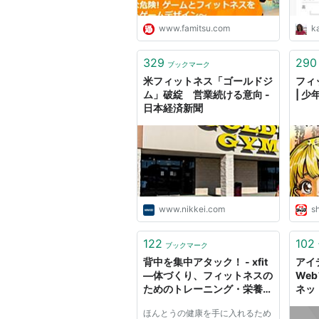
www.famitsu.com
ka
329
290
ブックマーク
米フィットネス「ゴールドジ
フィ
ム」破綻 営業続ける意向 -
| 
日本経済新聞
www.nikkei.com
s
122
102
ブックマーク
背中を集中アタック！ - xfit
アイ
—体づくり、フィットネスの
We
ためのトレーニング・栄養情
ネッ
報
ほんとうの健康を手に入れるため