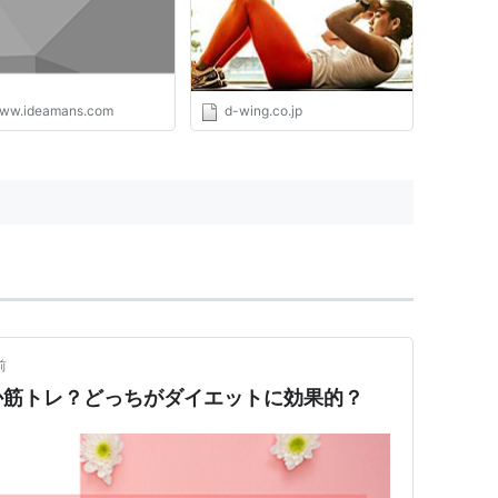
ww.ideamans.com
d-wing.co.jp
前
か筋トレ？どっちがダイエットに効果的？