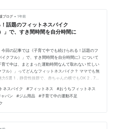
 …
•
援ブログ
1年前
る！話題のフィットネスバイク
フル）」で、すき間時間を自分時間に
 今回の記事では《子育て中でも続けられる！話題のフ
l（バイクフル）」で、すき間時間を自分時間に》について
子育て中は、まとまった運動時間なんて取れない 忙しい
バイクフル）」ってどんなフィットネスバイク？ ママでも無
の魅力5選 1．静音性抜群で、赤ちゃんの横でもOK 2．7色
ップ 3．簡単操作でサッと運動開始 4．アプリ連携で、
トネスバイク
#
フィットネス
#
おうちフィットネス
もラクラク。設置場所を自由に変更可能 「夜泣きの合間
ジャパン
#
ジム用品
#
子育て中の運動不足
ク