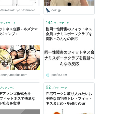
tsumakazuyo.hatenablog.com
coki.jp
144
ブックマーク
ブックマーク
ットネス住職 - ネズクマ
性同一性障害のフィットネス
少年ジャンプ＋
会員コナミスポーツクラブを
提訴～みんなの反応
honenjumpplus.com
posfie.com
92
ブックマーク
ブックマーク
デアマンズ株式会社 -
在宅ワークに取り入れたいお
bフィットネスで快適な
手軽な自宅筋トレ・フィット
ト社会を実現
ネスまとめ - Getfit Your