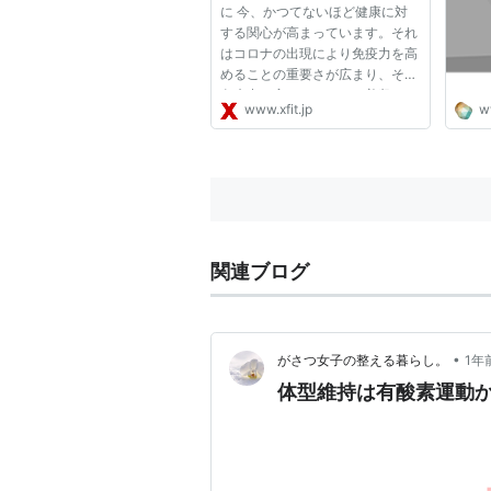
に 今、かつてないほど健康に対
する関心が高まっています。それ
はコロナの出現により免疫力を高
めることの重要さが広まり、その
免疫力を高めるためには普段から
www.xfit.jp
w
健康に気を使う必要があること
を、多くの方が気づいたからなの
です。 私たちは皆さまに健康に
関する情報をお届けしていきま
す...
関連ブログ
•
がさつ女子の整える暮らし。
1年
体型維持は有酸素運動