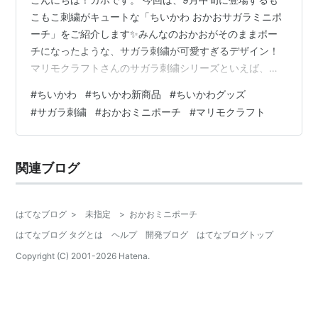
こもこ刺繍がキュートな「ちいかわ おかおサガラミニポ
ーチ」をご紹介します✨みんなのおかおがそのままポー
チになったような、サガラ刺繍が可愛すぎるデザイン！
マリモクラフトさんのサガラ刺繍シリーズといえば、こ
れまでにもポーチやトート、バッジなどが登場してきま
#
ちいかわ
#
ちいかわ新商品
#
ちいかわグッズ
したが、どれも「もこもこで手ざわりの良い刺繍と、ち
#
サガラ刺繍
#
おかおミニポーチ
#
マリモクラフト
いかわたちの表情」がむちゃかわで大人気でした✨ 今回
の「おかおサガラミニポーチ」も、そのシリーズの新作
として登場！これまで集めてきた方も、はじめての方に
関連ブログ
もおすすめできる、完成度の高いアイテムです。 「ちい
かわ おかおサガラミニポーチ」とは？ 【…
はてなブログ
>
未指定
>
おかおミニポーチ
はてなブログ タグとは
ヘルプ
開発ブログ
はてなブログトップ
Copyright (C) 2001-
2026
Hatena.