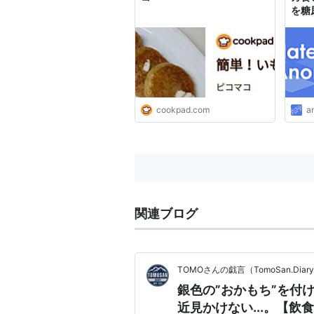
を糖
cookpad.com
a
関連ブログ
TOMOさんの戯言（TomoSan.Diar
銀色の”おかもち”を付
近見かけない...。【飲