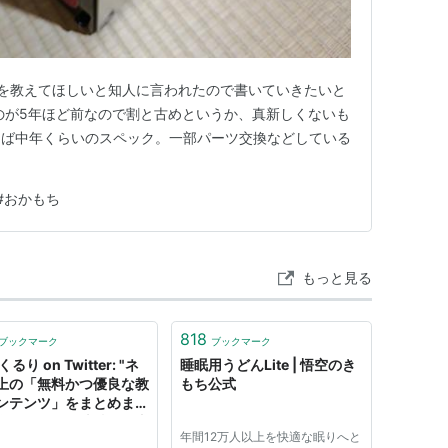
クを教えてほしいと知人に言われたので書いていきたいと
のが5年ほど前なので割と古めというか、真新しくないも
えば中年くらいのスペック。一部パーツ交換などしている
。
#
おかもち
もっと見る
818
ブックマーク
ブックマーク
るり on Twitter: "ネ
睡眠用うどんLite | 悟空のき
上の「無料かつ優良な教
もち公式
ンテンツ」をまとめまし
金銭的および地域的理由
年間12万人以上を快適な眠りへと
に行けない方、選べない