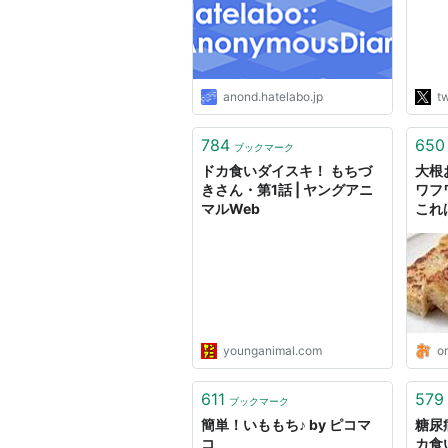
方、
も効
でも
これ
フォ
anond.hatelabo.jp
tw
http
784
650
ブックマーク
ドカ食いダイスキ！ もちづ
大根
きさん・第1話 | ヤングアニ
ワフ
マルWeb
これ
ス。 
younganimal.com
or
611
579
ブックマーク
簡単！いももち♪ by ピコマ
糖尿
コ
カ食