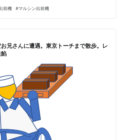
つだよねぇ～。 更に発進と停止を繰り返す配達業務の
出前機
#
マルシン出前機
かるため、耐久性に優れていることは、配達に使われるバ
利用されている理由だろう…
だお兄さんに遭遇。東京トーチまで散歩。レ
銀餡