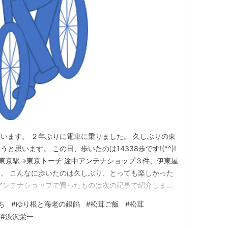
います。 ２年ぶりに電車に乗りました。 久しぶりの東
思います。 この日、歩いたのは14338歩です!(^^)!
東京駅→東京トーチ 途中アンテナショップ３件、伊東屋
。 こんなに歩いたのは久しぶり、とっても楽しかった
アンテナショップで買ったものは次の記事で紹介しま
でなく、観光、宿泊、食事、音楽、買い物など様々な用
ち
#
ゆり根と海老の銀餡
#
松茸ご飯
#
松茸
の朝食はメディアでも有名になりました。 築地本願寺 交
#
渋沢栄一
ってい…