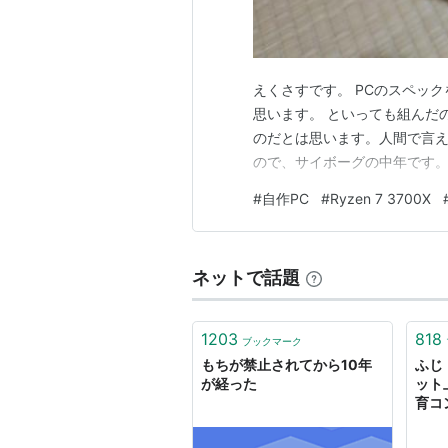
えくさすです。 PCのスペッ
思います。 といっても組んだ
のだとは思います。人間で言
ので、サイボーグの中年です
#
自作PC
#
Ryzen 7 3700X
ネットで話題
1203
818
ブックマーク
もちが禁止されてから10年
ふじ く
が経った
ット
育コ
た。
で塾