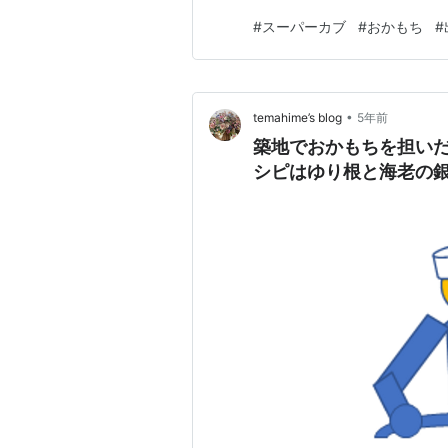
配達業務で利用される理由の一
#
スーパーカブ
#
おかもち
#
場合、エンジンにも負担がか
イクの必須条件だから、カブが
•
temahime’s blog
5年前
築地でおかもちを担い
シピはゆり根と海老の