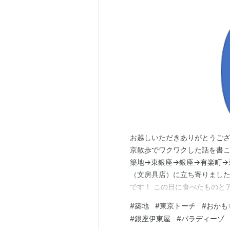
お越しいただきありがとうござ
京散歩でワクワクした話を書こうと
築地→東銀座→銀座→有楽町→
（文房具店）に立ち寄りました
です！ この日に食べたものと
す。 ここはお参りする人だけ
#
築地
#
東京トーチ
#
おかも
途で人々が訪れます。18種類
#
銀座伊東屋
#
パラディーゾ
差点でお寿司屋さんがビラを配