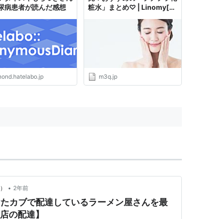
尿病患者が読んだ感想
粧水」まとめ♡ | Linomy[リ
ノミー]
nond.hatelabo.jp
m3q.jp
•
y）
2年前
けたカブで配達しているラーメン屋さんを最
食店の配達】