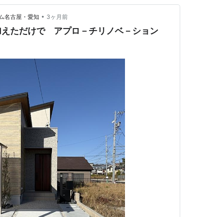
•
ム名古屋・愛知
3ヶ月前
加えただけで アプロ－チリノベ－ション