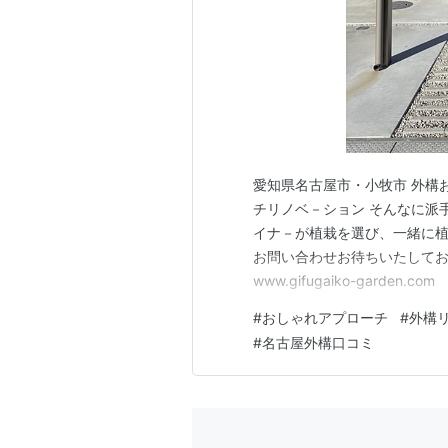
愛知県名古屋市・小牧市 外構
チリノベ－ション そんなに派
イナ－が植栽を選び、一緒に植
お問い合わせお待ちいたしております ww
www.gifugaiko-garden.com
#
おしゃれアプローチ
#
外構
#
名古屋外構口コミ