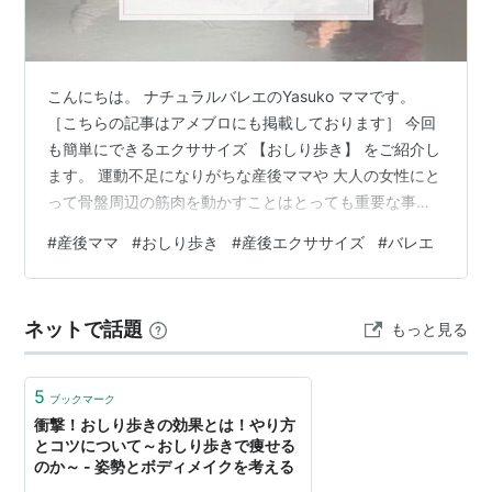
こんにちは。 ナチュラルバレエのYasuko ママです。
［こちらの記事はアメブロにも掲載しております］ 今回
も簡単にできるエクササイズ 【おしり歩き】 をご紹介し
ます。 運動不足になりがちな産後ママや 大人の女性にと
って骨盤周辺の筋肉を動かすことはとっても重要な事だ
って 皆さんもご存知だと思います。 特に産後ママは お
#
産後ママ
#
おしり歩き
#
産後エクササイズ
#
バレエ
むつを替えたり 授乳したりするので 前かがみになりま
す。 さらに、同じ姿勢を ずっと保ったままの場面が 多
いはずです。 そうすると腰の筋肉って だんだん固まって
ネットで話題
もっと見る
きませんか！？ 腰が固まってくると 背骨もまるくなって
負のスパイラルに陥り、 腰痛や肩こりの原因になったり
します。 …
5
ブックマーク
衝撃！おしり歩きの効果とは！やり方
とコツについて～おしり歩きで痩せる
のか～ - 姿勢とボディメイクを考える