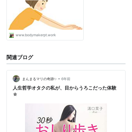
www.bodymakerpt.work
関連ブログ
•
まんまるマリの奇跡✨
6年前
人生哲学オタクの私が、目からうろこだった体験
☆