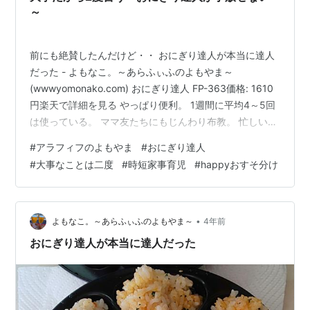
～
前にも絶賛したんだけど・・ おにぎり達人が本当に達人
だった - よもなこ。～あらふぃふのよもやま～
(wwwyomonako.com) おにぎり達人 FP-363価格: 1610
円楽天で詳細を見る やっぱり便利。 1週間に平均4～5回
は使っている。 ママ友たちにもじんわり布教。 忙しい
朝、ワーキングマザーとしては、おにぎりが6個も一気に
#
アラフィフのよもやま
#
おにぎり達人
しかも、ごはんが熱いままでも素早く作れるのは本当に
#
大事なことは二度
#
時短家事育児
#
happyおすそ分け
ありがたい。 毎朝6個作って、学校から帰宅したムスコ
が4個、ムスメが2個食べて それぞれ塾や習い事に行くの
が定番。 たまに余った時は冷凍しておいて、私の平日の
ランチのお供になる。 確かにお米の消費量は半端ない…
•
よもなこ。～あらふぃふのよもやま～
4年前
おにぎり達人が本当に達人だった