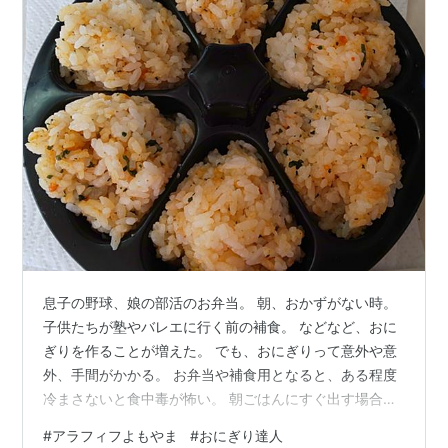
息子の野球、娘の部活のお弁当。 朝、おかずがない時。
子供たちが塾やバレエに行く前の補食。 などなど、おに
ぎりを作ることが増えた。 でも、おにぎりって意外や意
外、手間がかかる。 お弁当や補食用となると、ある程度
冷まさないと食中毒が怖い。 朝ごはんにすぐ出す場合は
冷ます必要はないけど、何が困るって、熱い。 （やけど
#
アラフィフよもやま
#
おにぎり達人
経験あり） さらに、握り始めると、両手が塞がるので他