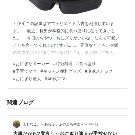
～[PR]この記事はアフェリエイト広告を利用していま
す。～ 最近、長男が本格的に食べ盛りになってきまし
た。 「今日のおやつ、おにぎりがいいな」なんて可愛い
ことを言ってくれるのですが……。 正直なところ、夕飯
の支度でバタバタしている時に「え、また熱いご飯と格
闘するの？」って白目剥きそうになる日もあります。 ス
#
おにぎりメーカー
#
時短料理
#
食べ盛り
ナック菓子よりは健康的。分かっているけれど、1個ずつ
#
子育てママ
#
キッチン便利グッズ
#
冷凍ストック
ラップを出してギュッギュと握る作業。 これが毎日続く
#
おにぎり達人
#
40代ママ
と思うと、私の手首も気力もちょっと限界かも、なんて
感じていたんです。 そんな時にSNSで見かけて「なるほ
ど、これだ！」と膝を打ったのが、「おにぎり達人」と
関連ブログ
いうアイテム。 まだ手元にはないの…
•
よもなこ。～あらふぃふのよもやま～
4年前
大事だから2度言う～おにぎり達人が手放せない