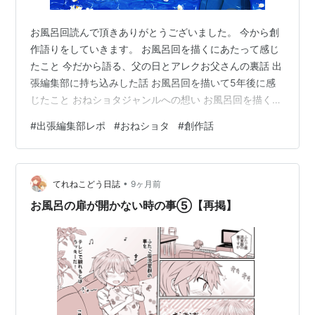
お風呂回読んで頂きありがとうございました。 今から創
作語りをしていきます。 お風呂回を描くにあたって感じ
たこと 今だから語る、父の日とアレクお父さんの裏話 出
張編集部に持ち込みした話 お風呂回を描いて5年後に感
じたこと おねショタジャンルへの想い お風呂回を描くに
あたって感じたこと まずは お風呂回の事を語りますね。
#
出張編集部レポ
#
おねショタ
#
創作話
今回 お風呂回を投稿しましたが実は過去作で5年前のも
のです。 当時はお風呂のテーマー描くのは無茶苦茶 緊張
していました。 なぜかというと、たまたまですが漫画で
•
お風呂回を描いた事なかったので(;^ω^) 描くけど、描け
てれねこどう日誌
9ヶ月前
るのだろうか…と不安の中描いていた記憶があります。
お風呂の扉が開かない時の事⑤【再掲】
お風呂回パート…