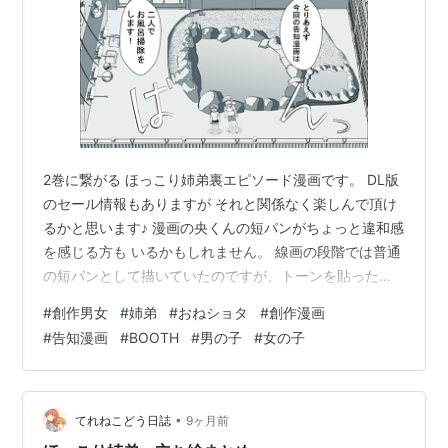
2巻に繋がる ほっこり姉弟裏エピソード漫画です。 DL版
のセール情報もありますが それと関係なく楽しんで頂け
るかと思います♪ 漫画の央くんの短パンがちょっと違和感
を感じる方も いるかもしれません。 線画の段階では普通
の短パンとして描いていたのですが、トーンを貼った
ら、 名ティアのペーパーで遊んだ時の塗りを思い出し遊
#
創作男女
#
姉弟
#
おねショタ
#
創作漫画
び心を入れました。 ただ、作中のティナちゃんも央くん
#
告知漫画
#
BOOTH
#
男の子
#
女の子
も、 普通の短パンだと思っていますし、その流れのまま
漫画を描きました。 どうぞ、「不自然な自然」として楽
しんで頂けたら幸いです お知らせ✩
terenekodou.booth.pm www.melonbooks.co.jp ec.t…
•
てれねこどう日誌
9ヶ月前