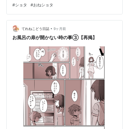
ラへ originalhokkori.hatenablog.com 他おすすめ お風呂
#
ショタ
#
おねショタ
回の前のお話もおすすめです
originalhokkori.hatenablog.com originalhokkori.haten…
•
てれねこどう日誌
9ヶ月前
お風呂の扉が開かない時の事③【再掲】