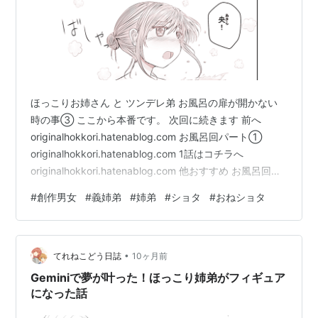
ほっこりお姉さん と ツンデレ弟 お風呂の扉が開かない
時の事③ ここから本番です。 次回に続きます 前へ
originalhokkori.hatenablog.com お風呂回パート①
originalhokkori.hatenablog.com 1話はコチラへ
originalhokkori.hatenablog.com 他おすすめ お風呂回の
前のお話 originalhokkori.hatenablog.com 父の日とアレ
#
創作男女
#
義姉弟
#
姉弟
#
ショタ
#
おねショタ
クお父さんの次のお話もおすすめです
originalhokkori.hatenablog.com 他おすすめ 日常の一コ
マ originalhokkori.hatena…
•
てれねこどう日誌
10ヶ月前
Geminiで夢が叶った！ほっこり姉弟がフィギュア
になった話