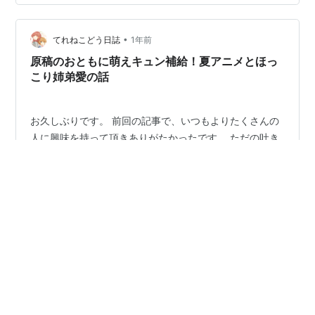
体操服の姉弟をフィギュア化してもらいましたが すごい
ですよね! あまりの出来の良さにここは天国なのか？と幸
せ一杯になりました。 お店で売っているレベルです
•
てれねこどう日誌
1年前
よ〜！ 実は、上の…
原稿のおともに萌えキュン補給！夏アニメとほっ
こり姉弟愛の話
お久しぶりです。 前回の記事で、いつもよりたくさんの