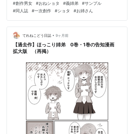
#
創作男女
#
おねショタ
#
義姉弟
#
サンプル
originalhokkori.hatenablog.com
#
同人誌
#
一次創作
#
ショタ
#
お姉さん
originalhokkori.hatenablog.com originalhokkori.hat…
•
てれねこどう日誌
9ヶ月前
【過去作】ほっこり姉弟 0巻・1巻の告知漫画
拡大版 （再掲）