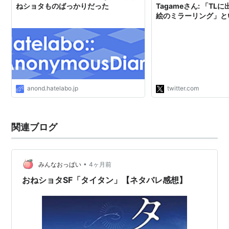
ねショタものばっかりだった
Tagameさん: 「T
絵のミラーリング」と
に男性向けのショタ絵
で、では逆に、「男性
（それが仮に『一部の
きだったとしても）と
柄で描かれた男性像と
なものかしらん…と考
も思いつかない (´･ω･｀
anond.hatelabo.jp
twitter.com
関連ブログ
•
みんなおっぱい
4ヶ月前
おねショタSF「タイタン」【ネタバレ感想】