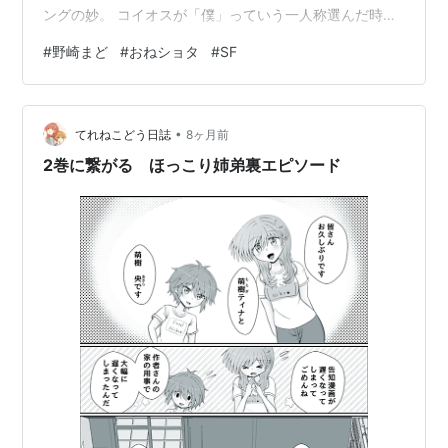
ングの妙。 コイオスが「僕」っていう一人称選んだ時に
おねショタの波動を感じて「んん゛っ！」って声出ちゃ
#
野崎まど
#
おねショタ
#
SF
ったよ。 しかも最後まで逆転なし。これはポイント高い
でござるな。オタク界でBLと同じくらいリバが許されな
いのがおねショタゆえ。おねショタラベルのついたショ
•
タおねを許すな。 何はともあれタイタンはおねショタ。
てれねこどう日誌
8ヶ月前
ここに疑問を挟む余地はないであろう。 暗い地下深くか
2巻に繋がる ほっこり姉弟裏エピソード
ら、お姉さんは外…