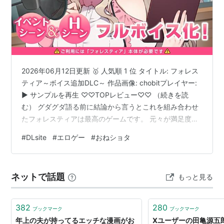
2026年06月12日更新 🥇 人気順 1 位 タイトル: フォレス
ティア～ボイス追加DLC～ 作品画像: chobitプレイヤー:
▶ サンプルを再生 ♡♡TOPレビュー♡♡ （続きを読
む） グダグダ語る前に結論から言うとこれを組み合わせ
たフォレスティアは最高のゲームです。 元々が満足度
100%のゲームだったと... グダグダ語る前に結論から言う
#
DLsite
#
エロゲー
#
おねショタ
とこれを組み合わせたフォレスティアは最高のゲームで
す。 元々が満足度100%のゲームだったとしたらシンク
ロ率抜群のボイスが満足度400%のゲームといっても過言
ネットで話題
もっと見る
じゃないです! 今までの楽しく可愛く味わえたゲームがよ
り深く別の角度から体験できるようになり…
382
280
ブックマーク
ブックマーク
年上の夫が持ってるエッチな漫画がお
Xユーザーの田亀源五郎 