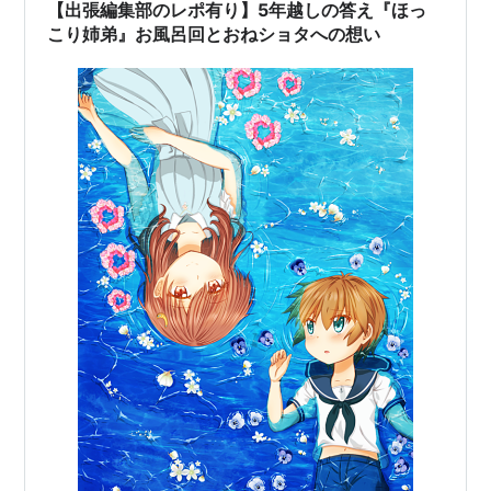
【出張編集部のレポ有り】5年越しの答え『ほっ
こり姉弟』お風呂回とおねショタへの想い