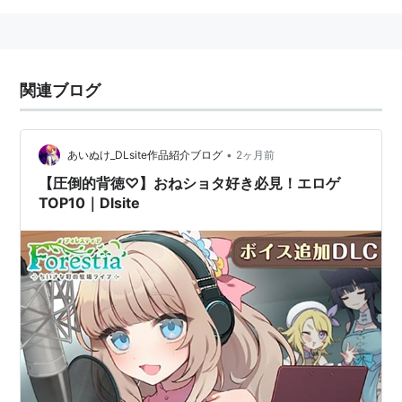
関連ブログ
•
あいぬけ_DLsite作品紹介ブログ
2ヶ月前
【圧倒的背徳♡】おねショタ好き必見！エロゲ
TOP10｜Dlsite