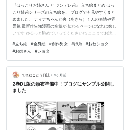
『ほっこりお姉さん と ツンデレ弟』 立ち絵まとめ ほっ
こり姉弟シリーズの立ち絵を、 ブログでも見やすくまと
めました。 ティナちゃんと央（あきら）くんの表情や雰
囲気 最新作告知漫画の空気が 伝わるページになれば嬉し
いです ゆるっと眺めていってくださいね ここまでお読み
いただき ありがとうございました。 ▼2巻に繋がる姉弟
#
立ち絵
#
全身絵
#
創作男女
#
姉弟
#
おねショタ
の漫画を投稿しました。 新刊をより楽しめる裏エピソー
#
お姉さん
#
ショタ
ドです（DL版セール：12/2まで）。 詳細は下のリンクか
らどうぞ👇 originalhokkori.hatenablog.com イラスト他
にもあります originalhokkori.hatenablog.com orig…
•
てれねこどう日誌
9ヶ月前
2巻DL版の頒布準備中！ブログにサンプル公開し
ました