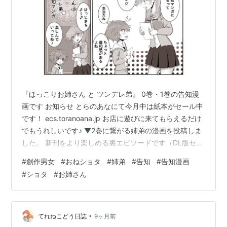
『ほっこりお姉さん と ツンデレ弟』 0巻・1巻の告知漫
画です お知らせ とらのあなにて今月中は紙本がセール中
です！ ecs.toranoana.jp お店に遊びに来てもらえるだけ
でもうれしいです♪ ▼2巻に繋がる姉弟の漫画を投稿しま
した。 新刊をより楽しめる裏エピソードです（DL版セー
ル：12/2まで）。 詳細は下のリンクからどうぞ👇
#
創作男女
#
おねショタ
#
姉弟
#
告知
#
告知漫画
originalhokkori.hatenablog.com 漫画を読んで頂きあり
#
ショタ
#
お姉さん
がとうございました 他にも漫画色々あります！ 是非良け
れば読んでいってください
originalhokkori.hatenablog.com originalhokkori.ha…
•
てれねこどう日誌
9ヶ月前