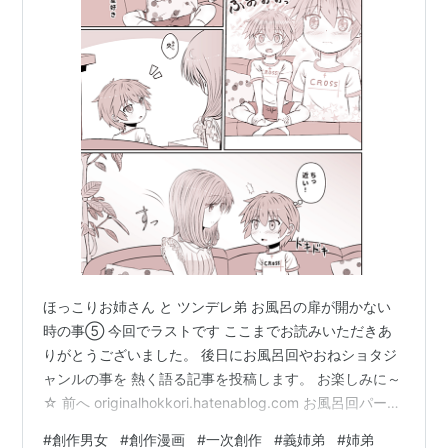
ほっこりお姉さん と ツンデレ弟 お風呂の扉が開かない
時の事⑤ 今回でラストです ここまでお読みいただきあ
りがとうございました。 後日にお風呂回やおねショタジ
ャンルの事を 熱く語る記事を投稿します。 お楽しみに～
☆ 前へ originalhokkori.hatenablog.com お風呂回パート
①はコチラ originalhokkori.hatenablog.com 1話はコチ
#
創作男女
#
創作漫画
#
一次創作
#
義姉弟
#
姉弟