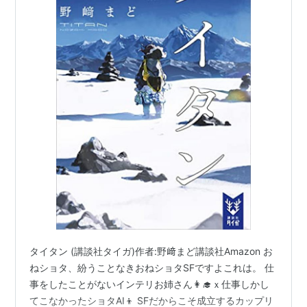
タイタン (講談社タイガ)作者:野﨑まど講談社Amazon お
ねショタ、紛うことなきおねショタSFですよこれは。 仕
事をしたことがないインテリお姉さん👩‍🎓ｘ仕事しかし
てこなかったショタAI👦 SFだからこそ成立するカップリ