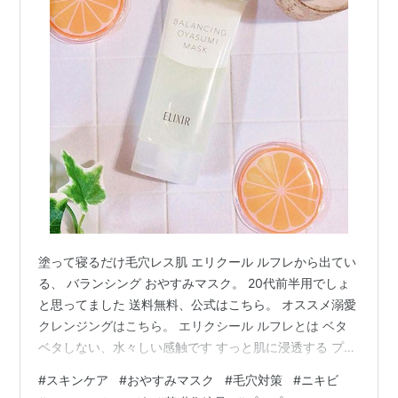
塗って寝るだけ毛穴レス肌 エリクール ルフレから出てい
る、 バランシング おやすみマスク。 20代前半用でしょ
と思ってました 送料無料、公式はこちら。 オススメ溺愛
クレンジングはこちら。 エリクシール ルフレとは ベタ
ベタしない、水々しい感触です すっと肌に浸透する プリ
オール、レシピストにも配合されてます 送料無料、公式
#
スキンケア
#
おやすみマスク
#
毛穴対策
#
ニキビ
はこちら。 オススメ記事 ちふれリニューアルされて優秀