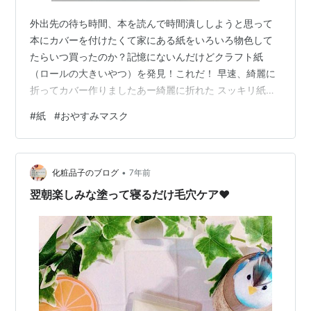
外出先の待ち時間、本を読んで時間潰ししようと思って
本にカバーを付けたくて家にある紙をいろいろ物色して
たらいつ買ったのか？記憶にないんだけどクラフト紙
（ロールの大きいやつ）を発見！これだ！ 早速、綺麗に
折ってカバー作りましたあー綺麗に折れた スッキリ紙っ
て書いたり折ったり切ったり立体にしたりいいですよね
#
紙
#
おやすみマスク
好きなんですよねー 紙文房具屋さんを徘徊しててこんな
可愛いものを見つけちゃったこれ、紙屋さんの端材を 箱
を選んで 紙も好きな色や質感がたくさんあって自分の好
•
きな紙を入れて購入するっていうモノあたふたしつつ直
化粧品子のブログ
7年前
感的に好きな色選んだけどこれであってたのかしらメモ
翌朝楽しみな塗って寝るだけ毛穴ケア❤️
用にしたり、カードに使ったり、しおり作って…