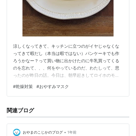
涼しくなってきて、キッチンに立つのがイヤじゃなくな
ってきて暇だし（本当は暇ではない）パンケーキでも作
ろうかなー？って買い物に出かけたのに牛乳買ってくる
のを忘れて、、、何をやっているのだ、わたしって、思
ったのが昨日の話。今日は、朝早起きしてロイホのモー
ニングを食べに行ったのですおほほ 結局きちんとパンケ
#
乾燥対策
#
おやすみマスク
ーキにありつけたぞ 日曜日の早起きはお得感があってい
いですね午後は、秋っぽいトートバッグが作りたくなっ
て生地の在庫を漁りこんなの作ってました この写真、、
関連ブログ
色が全然わからないけどこの生地柔らかくて優しい感じ
なので持ち手細ーくしてみましたあー今日はいい1日だっ
た ご機嫌ご機嫌♪秋になったら秋の生地が欲…
•
おやまのこじかのブログ
1年前