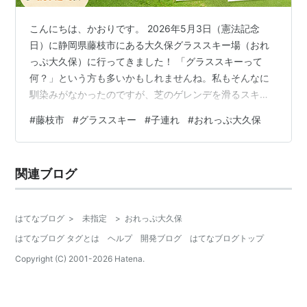
こんにちは、かおりです。 2026年5月3日（憲法記念
日）に静岡県藤枝市にある大久保グラススキー場（おれ
っぷ大久保）に行ってきました！ 「グラススキーって
何？」という方も多いかもしれませんね。私もそんなに
馴染みがなかったのですが、芝のゲレンデを滑るスキー
場で、子どもから大人まで楽しめる珍しいアウトドアス
#
藤枝市
#
グラススキー
#
子連れ
#
おれっぷ大久保
ポットなんです。 この記事ではこんなことが分かりま
す。 ✔ 大久保グラススキー場ってどんな場所？ ✔ 料金
はいくら？ ✔ 子連れでも楽しめる？ ✔ 実際に行ってみ
関連ブログ
た感想は？ 大久保グラススキー場（おれっぷ大久保）と
は？ 基本情報 料金一覧 スポーツアイテム（グラススキ
ー・マウンテンボード） レジ…
はてなブログ
>
未指定
>
おれっぷ大久保
はてなブログ タグとは
ヘルプ
開発ブログ
はてなブログトップ
Copyright (C) 2001-
2026
Hatena.